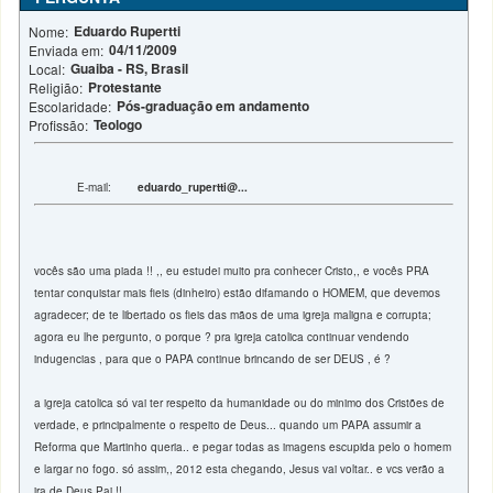
Eduardo Rupertti
Nome:
04/11/2009
Enviada em:
Guaiba - RS, Brasil
Local:
Protestante
Religião:
Pós-graduação em andamento
Escolaridade:
Teologo
Profissão:
E-mail:
eduardo_rupertti@...
vocês são uma piada !! ,, eu estudei muito pra conhecer Cristo,, e vocês PRA
tentar conquistar mais fieis (dinheiro) estão difamando o HOMEM, que devemos
agradecer; de te libertado os fieis das mãos de uma igreja maligna e corrupta;
agora eu lhe pergunto, o porque ? pra igreja catolica continuar vendendo
indugencias , para que o PAPA continue brincando de ser DEUS , é ?
a igreja catolica só vai ter respeito da humanidade ou do minimo dos Cristões de
verdade, e principalmente o respeito de Deus... quando um PAPA assumir a
Reforma que Martinho queria.. e pegar todas as imagens escupida pelo o homem
e largar no fogo. só assim,, 2012 esta chegando, Jesus vai voltar.. e vcs verão a
ira de Deus Pai !!