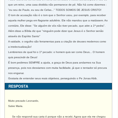
que um reino, uma casa dividida não permanece de pé. Não há como dizermos :
"eu sou de Paulo, eu sou de Cefas..." TODOS SOMOS DE JESUS CRISTO!
O tom de acusação não é o tom que o Senhor usou, por exemplo, para receber
aquela mulher pega em flagrante adultério. Ele não mandou que a matássem. Ao
contrário, Ele disse: "Se alguém de vós não tiver pecado, que atire a 1ª pedra".
Além disso a Bíblia diz que "ninguém pode dizer que Jesus é o Senhor senão
através do Espírito Santo"
A vaidade, o orgulho são ferramentas para a criação de deuses modernos como
a intelectualização!
Lembremos de qual foi o 1º pecado: o homem quis ser como Deus... O homem
quis prescindir de Deus!
É bom pedirmos SEMPRE a ajuda, a graça de Deus para andarmos na Sua
presença, pois nos desviamos com muita facilidade, já que o tentador só procura
nos enganar.
Gostaria de entender seus reais objetivos, perseguindo o Pe Jonas Abib.
RESPOSTA
Muito prezado Leonardo,
Salve Maria.
Se não respondi sua carta é porque não a recebi. Agora que ela me chegou