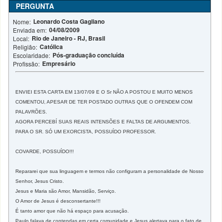
PERGUNTA
Leonardo Costa Gagliano
Nome:
04/08/2009
Enviada em:
Rio de Janeiro - RJ, Brasil
Local:
Católica
Religião:
Pós-graduação concluída
Escolaridade:
Empresário
Profissão:
ENVIEI ESTA CARTA EM 13/07/09 E O Sr NÃO A POSTOU E MUITO MENOS
COMENTOU, APESAR DE TER POSTADO OUTRAS QUE O OFENDEM COM
PALAVRÕES.
AGORA PERCEBÍ SUAS REAIS INTENSÕES E FALTAS DE ARGUMENTOS.
PARA O SR. SÓ UM EXORCISTA, POSSUÍDO PROFESSOR.
COVARDE, POSSUÍDO!!!
Repararei que sua linguagem e termos não configuram a personalidade de Nosso
Senhor, Jesus Cristo.
Jesus e Maria são Amor, Mansidão, Serviço.
O Amor de Jesus é desconsertante!!!
É tanto amor que não há espaço para acusação.
Paulo falava de contendas em certa comunidade e Jesus alertava para o fato de