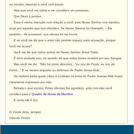
ao monitor, repondo a você com prazer.
Vejo que você me odeia e me considera um possesso.
Que Deus o perdoe.
Essa é minha intenção com relação a você, pois Nosso Senhor nos mandou
rezar por aqueles que nos ofendem. Se Nosso Senhor foi chamado, -- Ele
também – de possesso, sua ofensa só me honra.
E se você me diz que o amor não permite espaço para acusação, porque
você me acusa?
Você me diz que todos somos de Nosso Senhor Jesus Cristo.
É bem verdade isso, no sentido de que todos fomos remidos por seu Sangue.
Mas você me diz:
“Não há como dizermos : "eu sou de Paulo, eu sou de
Cefas..."
E se mostra seguidor ou defensor de Padre Jonas Abib...
Os motivos pelos quais critico e combato os erros do Padre Joanas Abib foram
claramente expressos por mim.
Rebata o que escrevi. Pelas ofensas lhe agradeço, pois com elas você
contribui para o
Quadro de Honra da Montfort
.
E como ele é rico.
In Corde Jesu, semper,
Orlando Fedeli