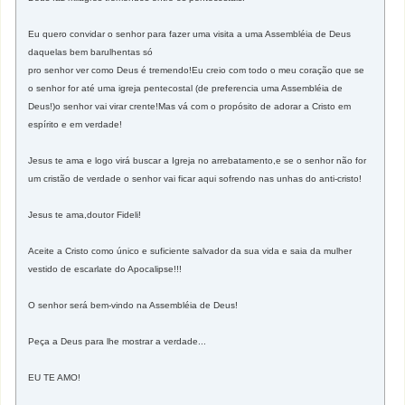
Eu quero convidar o senhor para fazer uma visita a uma Assembléia de Deus
daquelas bem barulhentas só
pro senhor ver como Deus é tremendo!Eu creio com todo o meu coração que se
o senhor for até uma igreja pentecostal (de preferencia uma Assembléia de
Deus!)o senhor vai virar crente!Mas vá com o propósito de adorar a Cristo em
espírito e em verdade!
Jesus te ama e logo virá buscar a Igreja no arrebatamento,e se o senhor não for
um cristão de verdade o senhor vai ficar aqui sofrendo nas unhas do anti-cristo!
Jesus te ama,doutor Fideli!
Aceite a Cristo como único e suficiente salvador da sua vida e saia da mulher
vestido de escarlate do Apocalipse!!!
O senhor será bem-vindo na Assembléia de Deus!
Peça a Deus para lhe mostrar a verdade...
EU TE AMO!