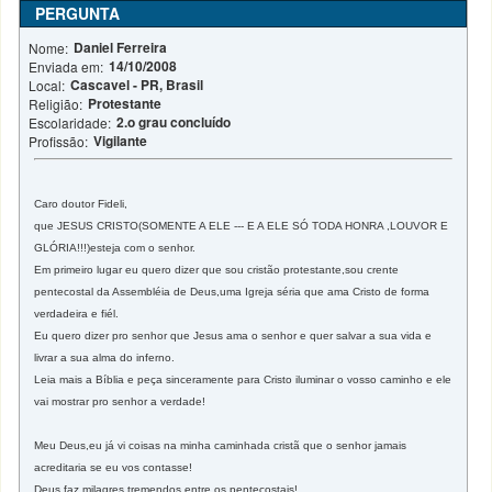
PERGUNTA
Daniel Ferreira
Nome:
14/10/2008
Enviada em:
Cascavel - PR, Brasil
Local:
Protestante
Religião:
2.o grau concluído
Escolaridade:
Vigilante
Profissão:
Caro doutor Fideli,
que JESUS CRISTO(SOMENTE A ELE --- E A ELE SÓ TODA HONRA ,LOUVOR E
GLÓRIA!!!)esteja com o senhor.
Em primeiro lugar eu quero dizer que sou cristão protestante,sou crente
pentecostal da Assembléia de Deus,uma Igreja séria que ama Cristo de forma
verdadeira e fiél.
Eu quero dizer pro senhor que Jesus ama o senhor e quer salvar a sua vida e
livrar a sua alma do inferno.
Leia mais a Bíblia e peça sinceramente para Cristo iluminar o vosso caminho e ele
vai mostrar pro senhor a verdade!
Meu Deus,eu já vi coisas na minha caminhada cristã que o senhor jamais
acreditaria se eu vos contasse!
Deus faz milagres tremendos entre os pentecostais!