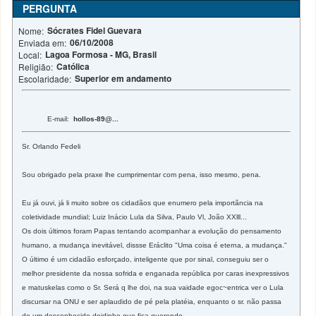
PERGUNTA
Sócrates Fidel Guevara
Nome:
06/10/2008
Enviada em:
Lagoa Formosa - MG, Brasil
Local:
Católica
Religião:
Superior em andamento
Escolaridade:
E-mail:
hollos-89@...
Sr. Orlando Fedeli
Sou obrigado pela praxe lhe cumprimentar com pena, isso mesmo, pena.
Eu já ouvi, já li muito sobre os cidadãos que enumero pela importãncia na
coletividade mundial; Luiz Inácio Lula da Silva, Paulo Vl, João XXlll...
Os dois últimos foram Papas tentando acompanhar a evolução do pensamento
humano, a mudança inevitável, dissse Eráclito "Uma coisa é eterna, a mudança."
O último é um cidadão esforçado, inteligente que por sinal, conseguiu ser o
melhor presidente da nossa sofrida e enganada república por caras inexpressivos
e matuskelas como o Sr. Será q lhe doi, na sua vaidade egoc~entrica ver o Lula
discursar na ONU e ser aplaudido de pé pela platéia, enquanto o sr. não passa
de um desconhecido doidinho que fica querendo