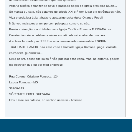
voltar a história e tranzer de novo o passado negro da Igreja pros dias atuais...
Se manca ou cara, nós estamos no século XXl e ñ tem lugar pra retrógrados não.
Viva o socialista Lula, abaixo o assassino psicológico Orlando Fedeli.
N ão vou mais perder tempo com psicopata como o sr. não.
Preste a atenção, ou doidinho, se a Igreja Católica Romana FUNDADA por
Constantino vier a celebrar a missa em latin ela vai acabar de uma vez.
A eclesia fundada por JESUS é uma comunidade universal de ESPIRI-
TUALIDADE e AMOR, não essa coisa Chamada Igreja Romana, pagã, violenta
cruzadeira, guerrilheira.....
Sei q os srs. desse site louco ñ vão publicar essa carta, mas, no entanto, podem
me escrever, que eu por meu endereço;
Rua Coronel Cristiano Fonseca, 124
Lagoa Formosa - MG
38706-819
SÓCRATES FIDEL GUEVARA
Obs. Disse ser católico, no sentido universal- holístico