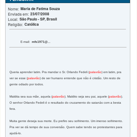
Maria de Fatima Souza
Nome:
23/07/2008
Enviada em:
São Paulo - SP, Brasil
Local:
Católica
Religião:
E-mail:
mfs1971@...
Queria aprender latim. Pra mandar o Sr. Orlando Fedeli (
palavrão
) em latim, pra
ver se esse (
palavrão
) de ser humano entende que não é cristão. Um resto de
gente odiado por todos.
Maldita sea sua mãe, aquela (
palavrão
). Maldito seja seu pai, aquele (
palavrão
).
O senhor Orlando Fedeli é o resultado do cruzamento do satanás com a besta
fera.
Muita gente deseja sua morte. Eu prefiro seu sofrimento. Um imenso sofrimento.
Pra ver se dá tempo de sua conversão. Quem sabe tendo so protestantes para
ajudá-lo.