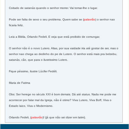
Coitado de satanás quando o senhor morrer. Vai tomar-lhe o lugar.
Pode ser falta de sexo o seu problema. Quem sabe se (
palavrão
) o senhor nao
ficaria feliz.
Leia a Biblia, Orlando Fedeli. E veja que está proibido de comungar.
O senhor não é o novo Lutero. Alias, por sua vaidade iria até gostar de ser, mas o
senhor nao chega ao dedinho do pe de Lutero. O senhor está mais pra belzebu,
satanás, cão, que para o ilustrissimo Lutero.
Fique péssimo, ilustre Lúcifer Fedéli.
Maria de Fatima
Obs: Ser herege no século XXI é bom demais. Dá até status. Nada me pode me
acontecer por falar mal da Igreja, não é otimo? Viva Lutero, Viva Boff, Viva o
Estado laico, Viva o Modernismo.
Orlando Fedeli, (
palavrão
)! (já que não sei dizer em latim).