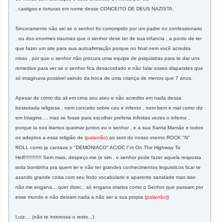
, castigos e torturas em nome desse CONCEITO DE DEUS NAZISTA.
Sinceramente não sei se o senhor foi corrompido por um padre no confessionario
, ou dos enormes traumas que o senhor deve ter de sua infancia , a ponto de ter
que fazer um site para sua autoafirmação porque no final nem você acredita
nisso , por que o senhor não procura uma equipe de psiquiatras para te dar uns
remedios para ver se o senhor fica desacordado e não falar esses disparates que
só imaginava possivel saindo da boca de uma criança de menos que 7 anos.
Apesar de como diz ali em cima sou ateu e não acredito em nada dessa
besteirada religiosa , nem conceito sobre ceu e inferno , nem bem e mal como diz
em Imagine.... mas se fosse para escolher preferia infinitas vezes o inferno ,
porque la nos iriamos queimar juntos eu o senhor , e a sua Santa Mamãe e todos
os adeptos a essa religião de (
palavrão
) ao som do nosso eterno ROCK "N"
ROLL como ja cantava o "DEMONIACO" AC/DC I"m On The Highway To
Hell!!!!!!!!!!!! Sem mais, despeço-me.(e sim , o senhor pode fazer aquela resposta
toda bonitinha pra quem ler e não ter grandes conhecimentos linguisticos ficar te
axando grande coisa com seu lindo vocabulario e aparente sanidade mas isso
não me engana... quer dizer... só engana otarios como o Senhor que passam por
esse mundo e não deixam nada a não ser a sua propia (
palavrão
))
Luiz.... (não te interessa o resto...)