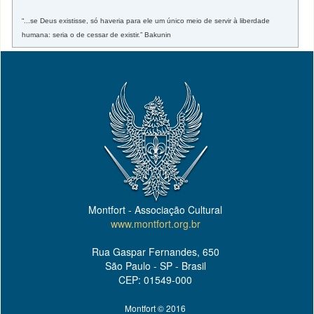
“...se Deus existisse, só haveria para ele um único meio de servir à liberdade
humana: seria o de cessar de existir.” Bakunin
Montfort - Associação Cultural
www.montfort.org.br
Rua Gaspar Fernandes, 650
São Paulo - SP - Brasil
CEP: 01549-000
Montfort © 2016