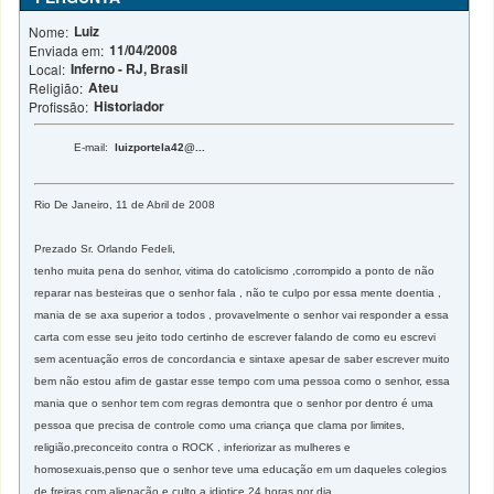
Luiz
Nome:
11/04/2008
Enviada em:
Inferno - RJ, Brasil
Local:
Ateu
Religião:
Historiador
Profissão:
E-mail:
luizportela42@...
Rio De Janeiro, 11 de Abril de 2008
Prezado Sr. Orlando Fedeli,
tenho muita pena do senhor, vitima do catolicismo ,corrompido a ponto de não
reparar nas besteiras que o senhor fala , não te culpo por essa mente doentia ,
mania de se axa superior a todos , provavelmente o senhor vai responder a essa
carta com esse seu jeito todo certinho de escrever falando de como eu escrevi
sem acentuação erros de concordancia e sintaxe apesar de saber escrever muito
bem não estou afim de gastar esse tempo com uma pessoa como o senhor, essa
mania que o senhor tem com regras demontra que o senhor por dentro é uma
pessoa que precisa de controle como uma criança que clama por limites,
religião,preconceito contra o ROCK , inferiorizar as mulheres e
homosexuais,penso que o senhor teve uma educação em um daqueles colegios
de freiras com alienação e culto a idiotice 24 horas por dia