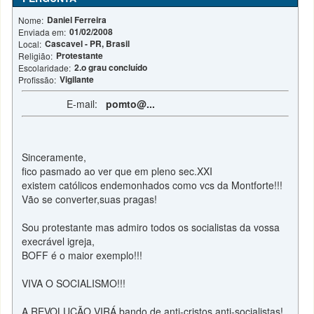
Daniel Ferreira
Nome:
01/02/2008
Enviada em:
Cascavel - PR, Brasil
Local:
Protestante
Religião:
2.o grau concluído
Escolaridade:
Vigilante
Profissão:
E-mail:
pomto@...
Sinceramente,
fico pasmado ao ver que em pleno sec.XXI
existem católicos endemonhados como vcs da Montforte!!!
Vão se converter,suas pragas!
Sou protestante mas admiro todos os socialistas da vossa
execrável igreja,
BOFF é o maior exemplo!!!
VIVA O SOCIALISMO!!!
A REVOLUÇÃO VIRÁ,bando de anti-cristos anti-socialistas!