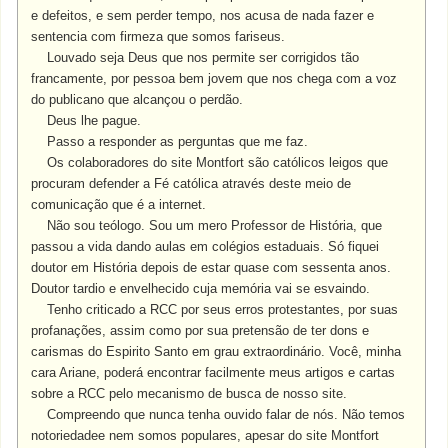
e defeitos, e sem perder tempo, nos acusa de nada fazer e
sentencia com firmeza que somos fariseus.
Louvado seja Deus que nos permite ser corrigidos tão
francamente, por pessoa bem jovem que nos chega com a voz
do publicano que alcançou o perdão.
Deus lhe pague.
Passo a responder as perguntas que me faz.
Os colaboradores do site Montfort são católicos leigos que
procuram defender a Fé católica através deste meio de
comunicação que é a internet.
Não sou teólogo. Sou um mero Professor de História, que
passou a vida dando aulas em colégios estaduais. Só fiquei
doutor em História depois de estar quase com sessenta anos.
Doutor tardio e envelhecido cuja memória vai se esvaindo.
Tenho criticado a RCC por seus erros protestantes, por suas
profanações, assim como por sua pretensão de ter dons e
carismas do Espirito Santo em grau extraordinário. Você, minha
cara Ariane, poderá encontrar facilmente meus artigos e cartas
sobre a RCC pelo mecanismo de busca de nosso site.
Compreendo que nunca tenha ouvido falar de nós. Não temos
notoriedadee nem somos populares, apesar do site Montfort