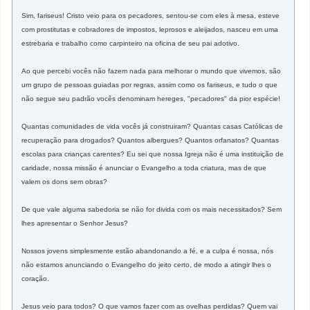
Sim, fariseus! Cristo veio para os pecadores, sentou-se com eles à mesa, esteve
com prostitutas e cobradores de impostos, leprosos e aleijados, nasceu em uma
estrebaria e trabalho como carpinteiro na oficina de seu pai adotivo.
Ao que percebi vocês não fazem nada para melhorar o mundo que vivemos, são
um grupo de pessoas guiadas por regras, assim como os fariseus, e tudo o que
não segue seu padrão vocês denominam hereges, "pecadores" da pior espécie!
Quantas comunidades de vida vocês já construiram? Quantas casas Católicas de
recuperação para drogados? Quantos albergues? Quantos orfanatos? Quantas
escolas para crianças carentes? Eu sei que nossa Igreja não é uma instituição de
caridade, nossa missão é anunciar o Evangelho a toda criatura, mas de que
valem os dons sem obras?
De que vale alguma sabedoria se não for divida com os mais necessitados? Sem
lhes apresentar o Senhor Jesus?
Nossos jovens simplesmente estão abandonando a fé, e a culpa é nossa, nós
não estamos anunciando o Evangelho do jeito certo, de modo a atingir lhes o
coração.
Jesus veio para todos? O que vamos fazer com as ovelhas perdidas? Quem vai