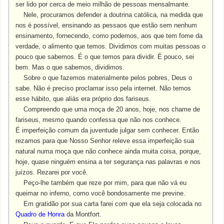
ser lido por cerca de meio milhão de pessoas mensalmante.
Nele, procuramos defender a doutrina católica, na medida que
nos é possível, ensinando as pessaos que estão sem nenhum
ensinamento, fornecendo, como podemos, aos que tem fome da
verdade, o alimento que temos. Dividimos com muitas pessoas o
pouco que sabemos. É o que temos para dividir. É pouco, sei
bem. Mas o que sabemos, dividimos.
Sobre o que fazemos materialmente pelos pobres, Deus o
sabe. Não é preciso proclamar isso pela internet. Não temos
esse hábito, que aliás era próprio dos fariseus.
Compreendo que uma moça de 20 anos, hoje, nos chame de
fariseus, mesmo quando confessa que não nos conhece.
É imperfeição comum da juventude julgar sem conhecer. Então
rezamos para que Nosso Senhor releve essa imperfeição sua
natural numa moça que não conhece ainda muita coisa, porque,
hoje, quase ninguém ensina a ter segurança nas palavras e nos
juízos. Rezarei por você.
Peço-lhe também que reze por mim, para que não vá eu
queimar no inferno, como você bondosamente me previne.
Em gratidão por sua carta farei com que ela seja colocada no
Quadro de Honra
da Montfort.