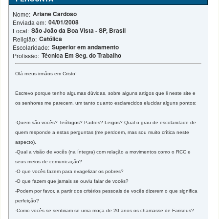
Ariane Cardoso
Nome:
04/01/2008
Enviada em:
São João da Boa Vista - SP, Brasil
Local:
Católica
Religião:
Superior em andamento
Escolaridade:
Técnica Em Seg. do Trabalho
Profissão:
Olá meus irmãos em Cristo!
Escrevo porque tenho algumas dúvidas, sobre alguns artigos que li neste site e
os senhores me parecem, um tanto quanto esclarecidos elucidar alguns pontos:
-Quem são vocês? Teólogos? Padres? Leigos? Qual o grau de escolaridade de
quem responde a estas perguntas (me perdoem, mas sou muito crítica neste
aspecto).
-Qual a visão de vocês (na íntegra) com relação a movimentos como o RCC e
seus meios de comunicação?
-O que vocês fazem para evagelizar os pobres?
-O que fazem que jamais se ouviu falar de vocês?
-Podem por favor, a partir dos critérios pessoais de vocês dizerem o que significa
perfeição?
-Como vocês se sentiriam se uma moça de 20 anos os chamasse de Fariseus?