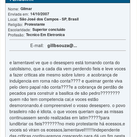
Gilmar
Nome:
14/10/2007
Enviada em:
São José dos Campos - SP, Brasil
Local:
Protestante
Religião:
Superior concluído
Escolaridade:
Tecnico Em Eletronica
Profissão:
E-mail:
gillbsouza@...
e lamentavel ve que o desespero está tomando conta do
catolisismo, que a cada dia vem perdendo fieis e leve voces
a fazer criticas ate mesmo sobre lutero .e acobrança de
indulgencia em roma não conta???? e queimar gente viva
pelo clero papal não conta????e a cobrança de perdão de
pecados para construir a basilica de são pedro????????
quem não tem competencia cai,e voces estão
desmoronando.é compreensivel o vosso desespero. o povo
brasileiro não é idiota. o que voces queriam que as missas
continuassem sendo realizadas em latim?????para
lundibriar os fieis???????no meio protestante há ecessos,e
voceis só viram os ecessos,lamentavel!!!!!!!independente
das criticas continuaremos crescendo,para dá um fim nesta