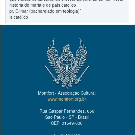
historia de maria e de paìs catolico
pr. Gilmar (bacharelado em teologia)´
is católico
Montfort - Associação Cultural
www.montfort.org.br
Rua Gaspar Fernandes, 650
São Paulo - SP - Brasil
CEP: 01549-000