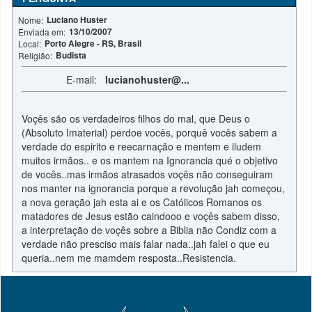
Luciano Huster
Nome:
13/10/2007
Enviada em:
Porto Alegre - RS, Brasil
Local:
Budista
Religião:
E-mail:
lucianohuster@...
Voçês são os verdadeiros filhos do mal, que Deus o
(Absoluto Imaterial) perdoe vocês, porquê vocês sabem a
verdade do espirito e reecarnação e mentem e iludem
muitos irmãos.. e os mantem na Ignorancia qué o objetivo
de vocês..mas irmãos atrasados voçês não conseguiram
nos manter na ignorancia porque a revolução jah começou,
a nova geração jah esta ai e os Católicos Romanos os
matadores de Jesus estão caindooo e voçês sabem disso,
a interpretação de voçês sobre a Biblia não Condiz com a
verdade não presciso mais falar nada..jah falei o que eu
queria..nem me mamdem resposta..Resistencia.