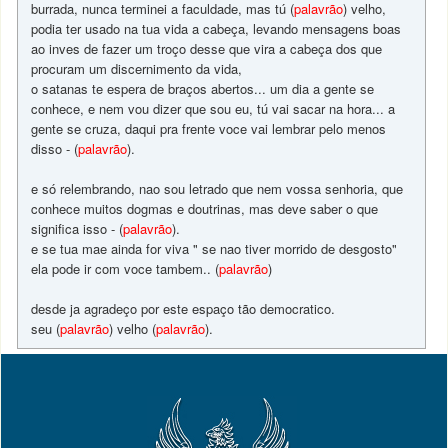
burrada, nunca terminei a faculdade, mas tú (
palavrão
) velho,
podia ter usado na tua vida a cabeça, levando mensagens boas
ao inves de fazer um troço desse que vira a cabeça dos que
procuram um discernimento da vida,
o satanas te espera de braços abertos... um dia a gente se
conhece, e nem vou dizer que sou eu, tú vai sacar na hora... a
gente se cruza, daqui pra frente voce vai lembrar pelo menos
disso - (
palavrão
).
e só relembrando, nao sou letrado que nem vossa senhoria, que
conhece muitos dogmas e doutrinas, mas deve saber o que
significa isso - (
palavrão
).
e se tua mae ainda for viva " se nao tiver morrido de desgosto"
ela pode ir com voce tambem.. (
palavrão
)
desde ja agradeço por este espaço tão democratico.
seu (
palavrão
) velho (
palavrão
).