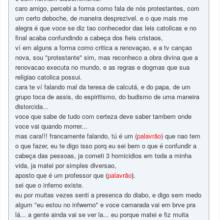
caro amigo, percebi a forma como fala de nós protestantes, com
um certo deboche, de maneira desprezivel. e o que mais me
alegra é que voce se diz tao conhecedor das leis catolicas e no
final acaba confundindo a cabeça dos fieis cristaos,
ví em alguns a forma como critica a renovaçao, e a tv cançao
nova, sou "protestante" sim, mas reconheco a obra divina que a
renovacao executa no mundo, e as regras e dogmas que sua
religiao catolica possui.
cara te ví falando mal da teresa de calcutá, e do papa, de um
grupo toca de assis, do espiritismo, do budismo de uma maneira
distorcida...
voce que sabe de tudo com certeza deve saber tambem onde
voce vai quando morrer...
mas cara!!! francamente falando, tú é um (
palavrão
) que nao tem
o que fazer, eu te digo isso porq eu sei bem o que é confundir a
cabeça das pessoas, ja cometi 3 homicidios em toda a minha
vida, ja matei por simples diversao,
aposto que é um professor que (
palavrão
)
.
sei que o inferno existe.
eu por muitas vezes senti a presenca do diabo, e digo sem medo
algum "eu estou no infwerno" e voce camarada vai em brve pra
lá... a gente ainda vai se ver la... eu porque matei e fiz muita