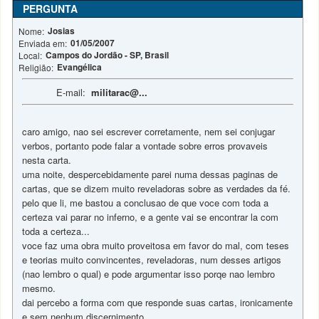
PERGUNTA
Josias
Nome:
01/05/2007
Enviada em:
Campos do Jordão - SP, Brasil
Local:
Evangélica
Religião:
E-mail:
militarac@...
caro amigo, nao sei escrever corretamente, nem sei conjugar
verbos, portanto pode falar a vontade sobre erros provaveis
nesta carta.
uma noite, despercebidamente parei numa dessas paginas de
cartas, que se dizem muito reveladoras sobre as verdades da fé.
pelo que li, me bastou a conclusao de que voce com toda a
certeza vai parar no inferno, e a gente vai se encontrar la com
toda a certeza...
voce faz uma obra muito proveitosa em favor do mal, com teses
e teorias muito convincentes, reveladoras, num desses artigos
(nao lembro o qual) e pode argumentar isso porqe nao lembro
mesmo.
dai percebo a forma com que responde suas cartas, ironicamente
e sem nenhum discernimento.