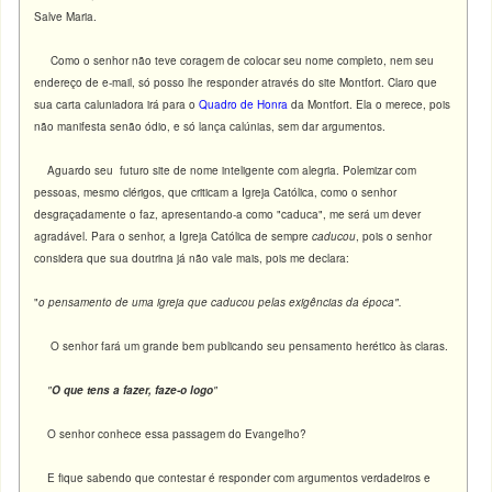
Salve Maria.
Como o senhor não teve coragem de colocar seu nome completo, nem seu
endereço de e-mail, só posso lhe responder através do site Montfort. Claro que
sua carta caluniadora irá para o
Quadro de Honra
da Montfort. Ela o merece, pois
não manifesta senão ódio, e só lança calúnias, sem dar argumentos.
Aguardo seu futuro site de nome inteligente com alegria. Polemizar com
pessoas, mesmo clérigos, que criticam a Igreja Católica, como o senhor
desgraçadamente o faz, apresentando-a como "caduca", me será um dever
agradável. Para o senhor, a Igreja Católica de sempre
caducou
, pois o senhor
considera que sua doutrina já não vale mais, pois me declara:
"
o pensamento de uma igreja que caducou pelas exigências da época".
O senhor fará um grande bem publicando seu pensamento herético às claras.
"
O que tens a fazer, faze-o logo
"
O senhor conhece essa passagem do Evangelho?
E fique sabendo que contestar é responder com argumentos verdadeiros e