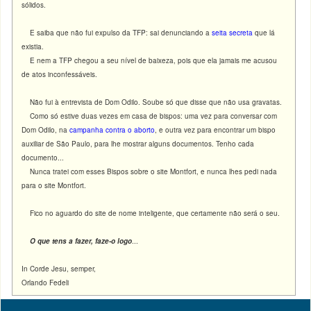
sólidos.
E saiba que não fui expulso da TFP: sai denunciando a
seita secreta
que lá
existia.
E nem a TFP chegou a seu nível de baixeza, pois que ela jamais me acusou
de atos inconfessáveis.
Não fui à entrevista de Dom Odilo. Soube só que disse que não usa gravatas.
Como só estive duas vezes em casa de bispos: uma vez para conversar com
Dom Odilo, na
campanha contra o aborto
, e outra vez para encontrar um bispo
auxiliar de São Paulo, para lhe mostrar alguns documentos. Tenho cada
documento...
Nunca tratei com esses Bispos sobre o site Montfort, e nunca lhes pedi nada
para o site Montfort.
Fico no aguardo do site de nome inteligente, que certamente não será o seu.
O que tens a fazer, faze-o logo
...
In Corde Jesu, semper,
Orlando Fedeli