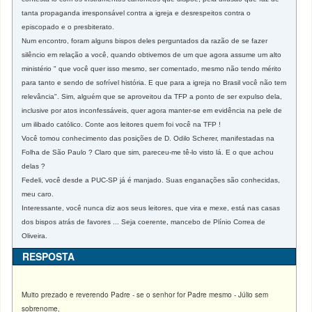
tanta propaganda irresponsável contra a igreja e desrespeitos contra o
episcopado e o presbiterato.
Num encontro, foram alguns bispos deles perguntados da razão de se fazer
silêncio em relação a você, quando obtivemos de um que agora assume um alto
ministério " que você quer isso mesmo, ser comentado, mesmo não tendo mérito
para tanto e sendo de sofrível história. E que para a igreja no Brasil você não tem
relevância". Sim, alguém que se aproveitou da TFP a ponto de ser expulso dela,
inclusive por atos inconfessáveis, quer agora manter-se em evidência na pele de
um ilibado católico. Conte aos leitores quem foi você na TFP !
Você tomou conhecimento das posições de D. Odilo Scherer, manifestadas na
Folha de São Paulo ? Claro que sim, pareceu-me tê-lo visto lá. E o que achou
delas ?
Fedeli, você desde a PUC-SP já é manjado. Suas enganações são conhecidas,
meu caro.
Interessante, você nunca diz aos seus leitores, que vira e mexe, está nas casas
dos bispos atrás de favores ... Seja coerente, mancebo de Plínio Correa de
Oliveira.
RESPOSTA
Muito prezado e reverendo Padre - se o senhor for Padre mesmo - Júlio sem
sobrenome,