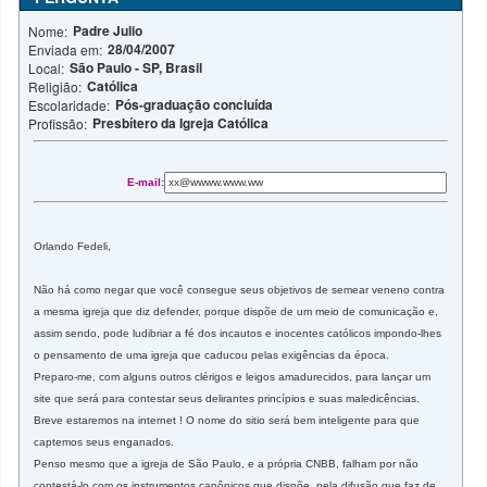
Padre Julio
Nome:
28/04/2007
Enviada em:
São Paulo - SP, Brasil
Local:
Católica
Religião:
Pós-graduação concluída
Escolaridade:
Presbítero da Igreja Católica
Profissão:
E-mail:
Orlando Fedeli,
Não há como negar que você consegue seus objetivos de semear veneno contra
a mesma igreja que diz defender, porque dispõe de um meio de comunicação e,
assim sendo, pode ludibriar a fé dos incautos e inocentes católicos impondo-lhes
o pensamento de uma igreja que caducou pelas exigências da época.
Preparo-me, com alguns outros clérigos e leigos amadurecidos, para lançar um
site que será para contestar seus delirantes princípios e suas maledicências.
Breve estaremos na internet ! O nome do sitio será bem inteligente para que
captemos seus enganados.
Penso mesmo que a igreja de São Paulo, e a própria CNBB, falham por não
contestá-lo com os instrumentos canônicos que dispõe, pela difusão que faz de