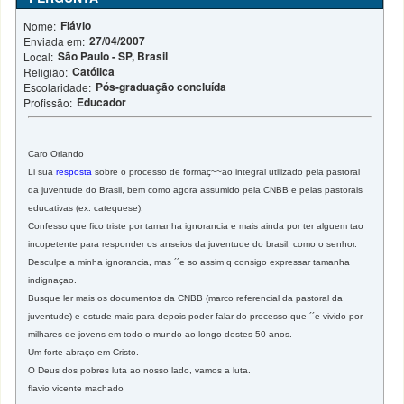
Flávio
Nome:
27/04/2007
Enviada em:
São Paulo - SP, Brasil
Local:
Católica
Religião:
Pós-graduação concluída
Escolaridade:
Educador
Profissão:
Caro Orlando
Li sua
resposta
sobre o processo de formaç~~ao integral utilizado pela pastoral
da juventude do Brasil, bem como agora assumido pela CNBB e pelas pastorais
educativas (ex. catequese).
Confesso que fico triste por tamanha ignorancia e mais ainda por ter alguem tao
incopetente para responder os anseios da juventude do brasil, como o senhor.
Desculpe a minha ignorancia, mas ´´e so assim q consigo expressar tamanha
indignaçao.
Busque ler mais os documentos da CNBB (marco referencial da pastoral da
juventude) e estude mais para depois poder falar do processo que ´´e vivido por
milhares de jovens em todo o mundo ao longo destes 50 anos.
Um forte abraço em Cristo.
O Deus dos pobres luta ao nosso lado, vamos a luta.
flavio vicente machado