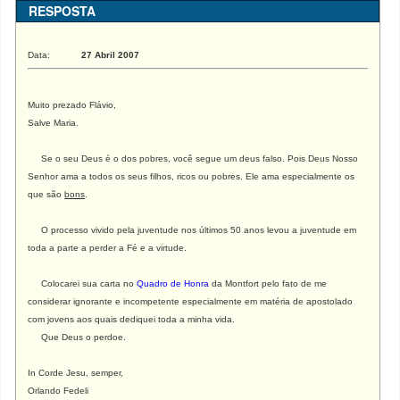
RESPOSTA
Data:
27 Abril 2007
Muito prezado Flávio,
Salve Maria.
Se o seu Deus é o dos pobres, você segue um deus falso. Pois Deus Nosso
Senhor ama a todos os seus filhos, ricos ou pobres. Ele ama especialmente os
que são
bons
.
O processo vivido pela juventude nos últimos 50 anos levou a juventude em
toda a parte a perder a Fé e a virtude.
Colocarei sua carta no
Quadro de Honra
da Montfort pelo fato de me
considerar ignorante e incompetente especialmente em matéria de apostolado
com jovens aos quais dediquei toda a minha vida.
Que Deus o perdoe.
In Corde Jesu, semper,
Orlando Fedeli