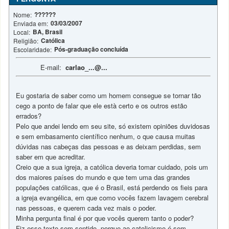
??????
Nome:
03/03/2007
Enviada em:
BA, Brasil
Local:
Católica
Religião:
Pós-graduação concluída
Escolaridade:
E-mail:
carlao_...@...
Eu gostaria de saber como um homem consegue se tornar tão
cego a ponto de falar que ele està certo e os outros estão
errados?
Pelo que andei lendo em seu site, só existem opiniões duvidosas
e sem embasamento científico nenhum, o que causa muitas
dúvidas nas cabeças das pessoas e as deixam perdidas, sem
saber em que acreditar.
Creio que a sua igreja, a católica deveria tomar cuidado, pois um
dos maiores países do mundo e que tem uma das grandes
populações católicas, que é o Brasil, está perdendo os fieis para
a igreja evangélica, em que como vocês fazem lavagem cerebral
nas pessoas, e querem cada vez mais o poder.
Minha pergunta final é por que vocês querem tanto o poder?
Fiz esse texto sem sentido, porque ao catolicismo é sem