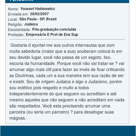
Youssef Habinowicz
Nome:
28/02/2007
Enviada em:
São Paulo - SP, Brasil
Local:
Judaica
Religião:
Pós-graduação concluída
Escolaridade:
Empresário E Prof de Ens Sup
Profissão:
Gostaria d ejuntar-me aos outros internautas que com
muita sabedoria (maior que a sua) souberam colocá-lo em
seu devido lugar, você não passa de um esgoto, lixo,
escoria da humanidade. Porque você não vai tratar-se ? vai
arrumar algo mais útil para fazer ao invés de ficar criticando
as Doutrinas, cada um a sua maneira tem sua razão de ser
e existir. Sou de origem Judaica e sigo o Judaísmo, porém
sou eclético pois respeito e muito a todos
independentemente do que seguem ou acreditam e até
mesmo aqueles que não seguem e não acreditam em nada
são respeitados. Você esta precisando arrumar uma
parceira (ou seria um parceiro) ? para desafogar suas
mágoas.