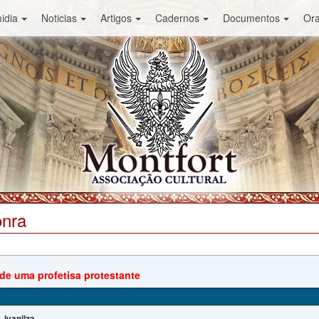
idia
Noticias
Artigos
Cadernos
Documentos
Or
onra
 de uma profetisa protestante
Ivanilza
: