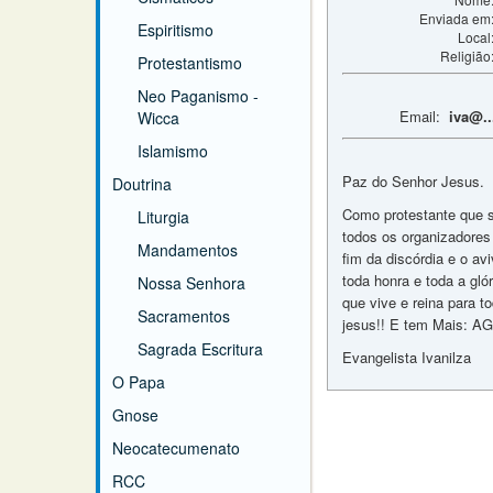
Enviada em
Espiritismo
Local
Religião
Protestantismo
Neo Paganismo -
Email:
iva@..
Wicca
Islamismo
Paz do Senhor Jesus.
Doutrina
Como protestante que s
Liturgia
todos os organizadores
Mandamentos
fim da discórdia e o avi
toda honra e toda a gló
Nossa Senhora
que vive e reina para t
Sacramentos
jesus!! E tem Mais: AG
Sagrada Escritura
Evangelista Ivanilza
O Papa
Gnose
Neocatecumenato
RCC