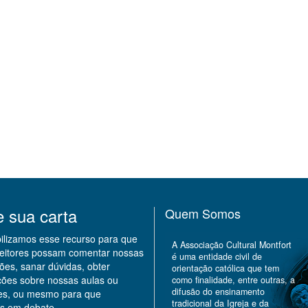
e sua carta
Quem Somos
bilizamos esse recurso para que
A Associação Cultural Montfort
leitores possam comentar nossas
é uma entidade civil de
ões, sanar dúvidas, obter
orientação católica que tem
ções sobre nossas aulas ou
como finalidade, entre outras, a
difusão do ensinamento
des, ou mesmo para que
tradicional da Igreja e da
s em debate.