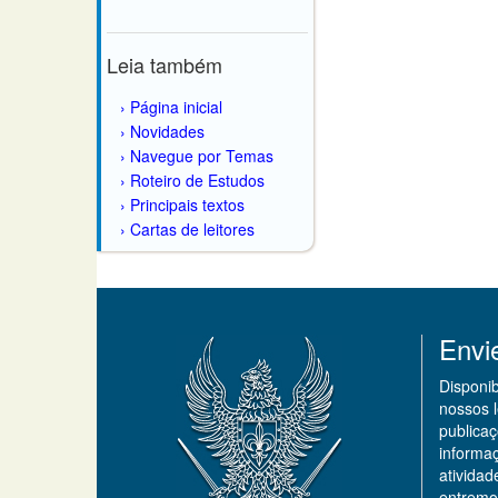
Leia também
Página inicial
Novidades
Navegue por Temas
Roteiro de Estudos
Principais textos
Cartas de leitores
Envi
Disponi
nossos 
publicaç
informa
ativida
entremo