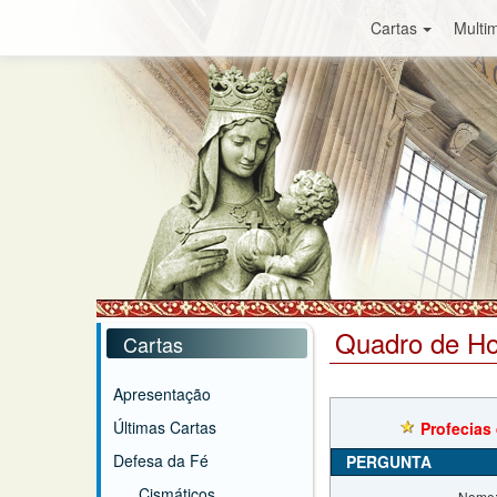
Cartas
Multim
Quadro de H
Cartas
Apresentação
Últimas Cartas
Profecias
Defesa da Fé
PERGUNTA
Cismáticos
Nome