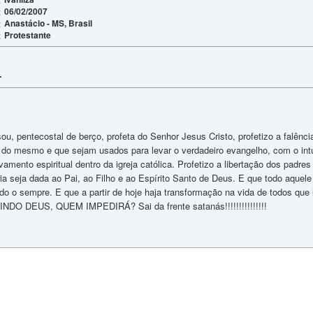
06/02/2007
:
Anastácio - MS, Brasil
:
Protestante
:
.
ou, pentecostal de berço, profeta do Senhor Jesus Cristo, profetizo a falên
 do mesmo e que sejam usados para levar o verdadeiro evangelho, com o intui
vamento espiritual dentro da igreja católica. Profetizo a libertação dos padres 
ria seja dada ao Pai, ao Filho e ao Espírito Santo de Deus. E que todo aquel
odo o sempre. E que a partir de hoje haja transformação na vida de todos que
INDO DEUS, QUEM IMPEDIRÁ? Sai da frente satanás!!!!!!!!!!!!!!!