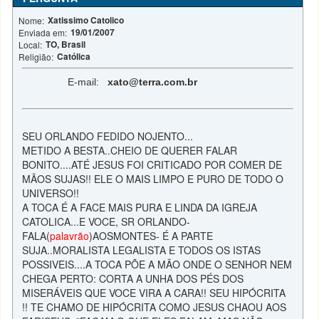
Xatissimo Catolico
Nome:
19/01/2007
Enviada em:
TO, Brasil
Local:
Católica
Religião:
E-mail:
xato@terra.com.br
SEU ORLANDO FEDIDO NOJENTO...
METIDO A BESTA..CHEIO DE QUERER FALAR
BONITO....ATÉ JESUS FOI CRITICADO POR COMER DE
MÃOS SUJAS!! ELE O MAIS LIMPO E PURO DE TODO O
UNIVERSO!!
A TOCA É A FACE MAIS PURA E LINDA DA IGREJA
CATOLICA...E VOCE, SR ORLANDO-
FALA(
palavrão
)AOSMONTES- É A PARTE
SUJA..MORALISTA LEGALISTA E TODOS OS ISTAS
POSSIVEIS....A TOCA PÕE A MÃO ONDE O SENHOR NEM
CHEGA PERTO: CORTA A UNHA DOS PÉS DOS
MISERÁVEIS QUE VOCE VIRA A CARA!! SEU HIPÓCRITA
!! TE CHAMO DE HIPÓCRITA COMO JESUS CHAOU AOS