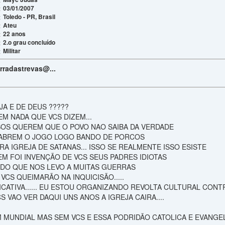
03/01/2007
:
Toledo - PR, Brasil
:
Ateu
:
22 anos
:
2.o grau concluído
:
Militar
:
erradastrevas@...
A E DE DEUS ?????
M NADA QUE VCS DIZEM...
OS QUEREM QUE O POVO NAO SAIBA DA VERDADE
 ABREM O JOGO LOGO BANDO DE PORCOS
RA IGREJA DE SATANAS... ISSO SE REALMENTE ISSO ESISTE
M FOI INVENÇÃO DE VCS SEUS PADRES IDIOTAS
IDO QUE NOS LEVO A MUITAS GUERRAS
CS QUEIMARÃO NA INQUICISÃO.....
ICATIVA...... EU ESTOU ORGANIZANDO REVOLTA CULTURAL CON
CS VAO VER DAQUI UNS ANOS A IGREJA CAIRA....
M MUNDIAL MAS SEM VCS E ESSA PODRIDÃO CATOLICA E EVANGE