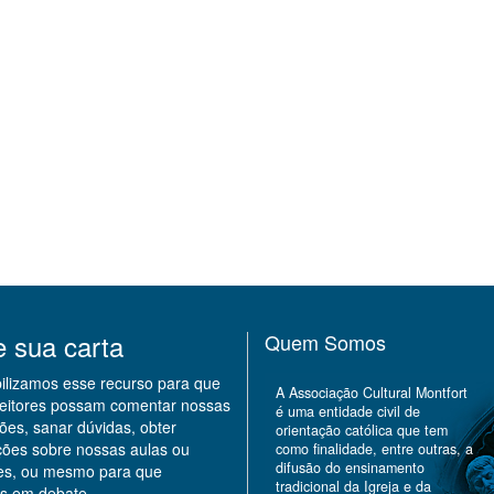
e sua carta
Quem Somos
bilizamos esse recurso para que
A Associação Cultural Montfort
leitores possam comentar nossas
é uma entidade civil de
ões, sanar dúvidas, obter
orientação católica que tem
ções sobre nossas aulas ou
como finalidade, entre outras, a
difusão do ensinamento
des, ou mesmo para que
tradicional da Igreja e da
s em debate.