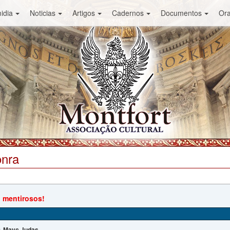
idia
Noticias
Artigos
Cadernos
Documentos
Or
onra
 mentirosos!
Mayc Judas
: