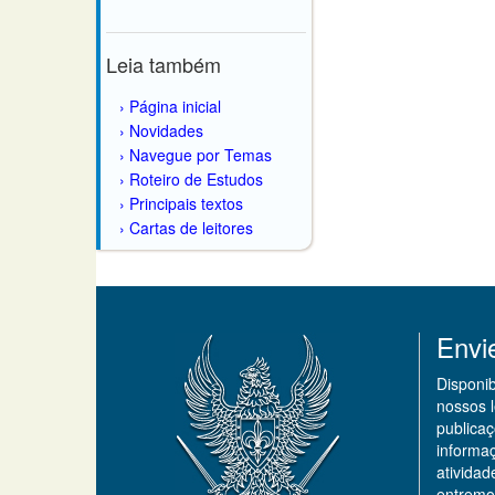
Leia também
Página inicial
Novidades
Navegue por Temas
Roteiro de Estudos
Principais textos
Cartas de leitores
Envi
Disponi
nossos 
publicaç
informa
ativida
entremo