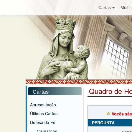
Cartas
Multim
Quadro de H
Cartas
Apresentação
Últimas Cartas
Vocês são
Defesa da Fé
PERGUNTA
Cismáticos
Nome