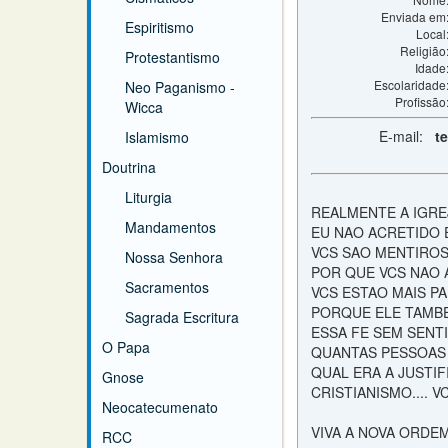
Enviada em
Espiritismo
Local
Religião
Protestantismo
Idade
Escolaridade
Neo Paganismo -
Profissão
Wicca
E-mail:
t
Islamismo
Doutrina
Liturgia
REALMENTE A IGREJ
Mandamentos
EU NAO ACRETIDO E
VCS SAO MENTIROS
Nossa Senhora
POR QUE VCS NAO
Sacramentos
VCS ESTAO MAIS PA
PORQUE ELE TAMBE
Sagrada Escritura
ESSA FE SEM SENT
O Papa
QUANTAS PESSOAS V
QUAL ERA A JUSTIF
Gnose
CRISTIANISMO.... V
Neocatecumenato
VIVA A NOVA ORDE
RCC