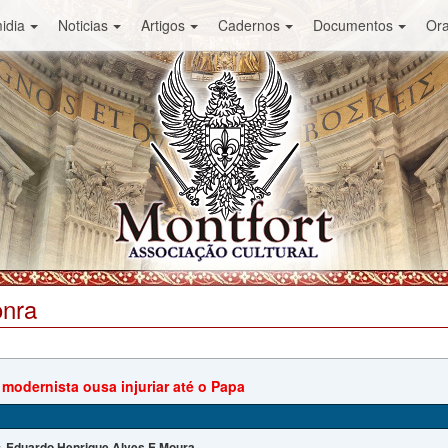
idia
Noticias
Artigos
Cadernos
Documentos
Or
onra
 modernista ousa injuriar até o Papa
Eduardo Henrique Alves E Moura
: