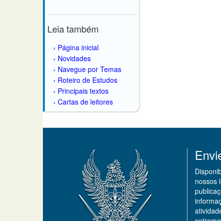
Leia também
Página inicial
Novidades
Navegue por Temas
Roteiro de Estudos
Principais textos
Cartas de leitores
Envi
Disponi
nossos 
publicaç
informa
ativida
entremo