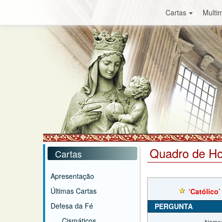
Cartas
Multim
Quadro de H
Cartas
Apresentação
Últimas Cartas
´Católico`
Defesa da Fé
PERGUNTA
Cismáticos
Nome