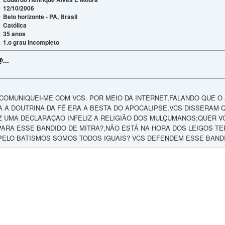
12/10/2006
:
Belo horizonte - PA, Brasil
:
Católica
:
35 anos
:
1.o grau incompleto
:
@
...
COMUNIQUEI-ME COM VCS. POR MEIO DA INTERNET,FALANDO QUE O 
A DOUTRINA DA FÉ ERA A BESTA DO APOCALIPSE,VCS DISSERAM 
Z UMA DECLARAÇAO INFELIZ A RELIGIÃO DOS MULÇUMANOS;QUER VO
PARA ESSE BANDIDO DE MITRA?,NÃO ESTÁ NA HORA DOS LEIGOS T
PELO BATISMOS SOMOS TODOS IGUAIS? VCS DEFENDEM ESSE BANDI