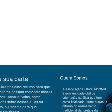
e sua carta
Quem Somos
bilizamos esse recurso para que
A Associação Cultural Montfort
leitores possam comentar nossas
é uma entidade civil de
ões, sanar dúvidas, obter
orientação católica que tem
ções sobre nossas aulas ou
como finalidade, entre outras, a
difusão do ensinamento
des, ou mesmo para que
tradicional da Igreja e da
s em debate.