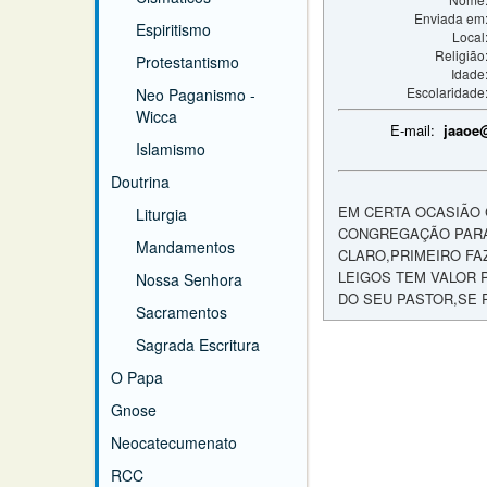
Enviada em
Espiritismo
Local
Religião
Protestantismo
Idade
Escolaridade
Neo Paganismo -
Wicca
E-mail:
jaaoe
Islamismo
Doutrina
EM CERTA OCASIÃO 
Liturgia
CONGREGAÇÃO PARA 
Mandamentos
CLARO,PRIMEIRO FA
LEIGOS TEM VALOR 
Nossa Senhora
DO SEU PASTOR,SE 
Sacramentos
Sagrada Escritura
O Papa
Gnose
Neocatecumenato
RCC