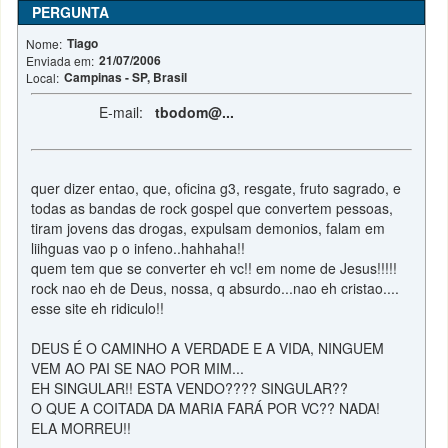
PERGUNTA
Tiago
Nome:
21/07/2006
Enviada em:
Campinas - SP, Brasil
Local:
E-mail:
tbodom@...
quer dizer entao, que, oficina g3, resgate, fruto sagrado, e
todas as bandas de rock gospel que convertem pessoas,
tiram jovens das drogas, expulsam demonios, falam em
liihguas vao p o infeno..hahhaha!!
quem tem que se converter eh vc!! em nome de Jesus!!!!!
rock nao eh de Deus, nossa, q absurdo...nao eh cristao....
esse site eh ridiculo!!
DEUS É O CAMINHO A VERDADE E A VIDA, NINGUEM
VEM AO PAI SE NAO POR MIM...
EH SINGULAR!! ESTA VENDO???? SINGULAR??
O QUE A COITADA DA MARIA FARÁ POR VC?? NADA!
ELA MORREU!!