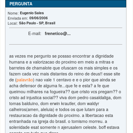
PERGUNTA
Eugenio Sales
Nome:
09/06/2006
Enviada em:
São Paulo - SP, Brasil
Local:
E-mail:
frenetico@...
as vezes me pergunto se possso encontrar a dignidade
humana e a valorizacao do proximo em meio a mitras e
barretes de chamalote que ofuscam os mais simples e os
fazem cada vez mais distantes do reino de deus!! esse site
de (
palavrão
) nao vale 1 centavo e e o pior que ainda se
acha defensor de alguma fe...que fe e esta? a fe que
queimou milhares na fogueira?? que cristo vcs pregam?? o
cristo ad injustica social?? viva dom pedro casaldaliga, dom
tomas balduino, dom erwin krautler, dom waldyr
calheiros(amen, aleluia) e todos os que lutam para a
restauracao da dignidade do proximo. a libertacao esta
entranhada na igreja do brasil. o tomismo morreu. a
solenidade esat somente n ajerusalem celeste. boff estava