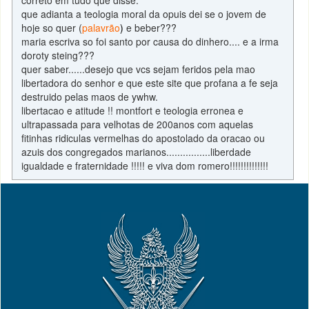
correto em tudo que disse.
que adianta a teologia moral da opuis dei se o jovem de
hoje so quer (
palavrão
)
e beber???
maria escriva so foi santo por causa do dinhero.... e a irma
doroty steing???
quer saber......desejo que vcs sejam feridos pela mao
libertadora do senhor e que este site que profana a fe seja
destruido pelas maos de ywhw.
libertacao e atitude !! montfort e teologia erronea e
ultrapassada para velhotas de 200anos com aquelas
fitinhas ridiculas vermelhas do apostolado da oracao ou
azuis dos congregados marianos................liberdade
igualdade e fraternidade !!!!! e viva dom romero!!!!!!!!!!!!!!