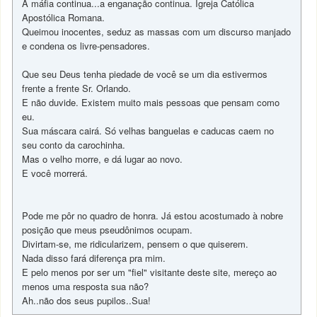
A máfia continua...a enganação continua. Igreja Católica
Apostólica Romana.
Queimou inocentes, seduz as massas com um discurso manjado
e condena os livre-pensadores.
Que seu Deus tenha piedade de você se um dia estivermos
frente a frente Sr. Orlando.
E não duvide. Existem muito mais pessoas que pensam como
eu.
Sua máscara cairá. Só velhas banguelas e caducas caem no
seu conto da carochinha.
Mas o velho morre, e dá lugar ao novo.
E você morrerá.
Pode me pôr no quadro de honra. Já estou acostumado à nobre
posição que meus pseudônimos ocupam.
Divirtam-se, me ridicularizem, pensem o que quiserem.
Nada disso fará diferença pra mim.
E pelo menos por ser um "fiel" visitante deste site, mereço ao
menos uma resposta sua não?
Ah..não dos seus pupilos..Sua!