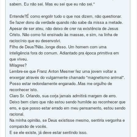
sabem. Eu não sei. Mas eu sei que eu não sei."
Entende?É como engolir tudo o que nos dizem, não questionar.
Se fazer dono da verdade quando não sabe da missa a metade.
Apesar de ser ateu, não deixo de crer na existência de Jesus
Cristo. Não como foi ensinado às massas, e sim, na linha de
raciocínio que eu desenvolvi.
Filho de Deus?Não..longe disso. Um homem com uma
inteligência fora do comum. Adiantado pra época primitiva em
que viveu.
Milagres?
Lembre-se que Franz Anton Mesmer fez uma jovem voltar a
enxergar através do vulgarmente chamado "magnetismo animal".
Posso estar redondamente enganado..Mas me orgulho de
reconhecer isto.
Claro Sr. Orlando, sua corja jamais admitirá margem de erro.
Deixo bem claro que não estou sendo humilde ao reconhecer que
erro, e que posso estar errado em meu pensamento, estou sendo
racional.
Na minha opinião, se Deus existisse mesmo, sentiria vergonha e
compaixão de vocês.
E se ele existe, já deve estar sentindo isso.