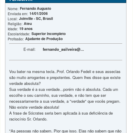
Fernando Augusto
Nome:
14/01/2006
Enviada em:
Joinville - SC, Brasil
Local:
Ateu
Religião:
19 anos
Idade:
Superior incompleto
Escolaridade:
Ajudante de Produção
Profissão:
E-mail:
fernando_asilveira@...
Vou bater na mesma tecla..Prof. Orlando Fedeli e seus asseclas
são muito arrogantes e prepotentes. Quem lhes disse que existe
verdade absoluta?
Sua verdade é a sua verdade...porém não é absoluta. Cada um
escolhe o seu caminho, sua verdade, e não tem que ser
necessariamente a sua verdade, a "verdade" que vocês pregam.
Não existe verdade absoluta!
A frase de Sócrates seria bem aplicada à sua deficiência de
raciocínio Sr. Orlando.
"As pessoas não sabem. Pior que isso. Elas não sabem que não