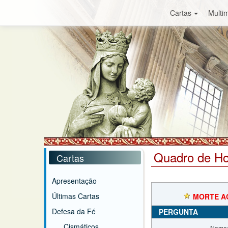
Cartas
Multim
Quadro de H
Cartas
Apresentação
Últimas Cartas
MORTE AO
Defesa da Fé
PERGUNTA
Cismáticos
Nome