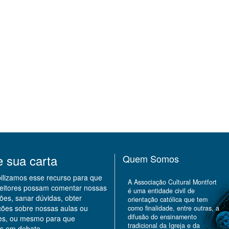
e sua carta
Quem Somos
bilizamos esse recurso para que
A Associação Cultural Montfort
leitores possam comentar nossas
é uma entidade civil de
ões, sanar dúvidas, obter
orientação católica que tem
ções sobre nossas aulas ou
como finalidade, entre outras, a
difusão do ensinamento
des, ou mesmo para que
tradicional da Igreja e da
s em debate.