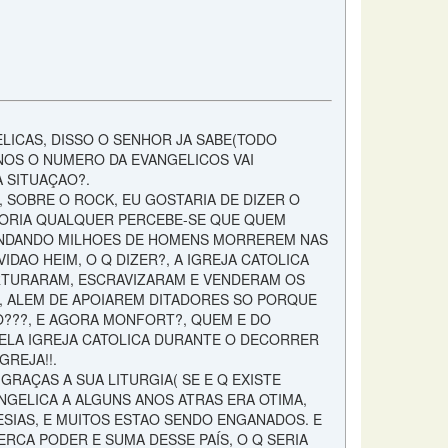
ELICAS, DISSO O SENHOR JA SABE(TODO
ANOS O NUMERO DA EVANGELICOS VAI
A SITUAÇAO?.
 SOBRE O ROCK, EU GOSTARIA DE DIZER O
STORIA QUALQUER PERCEBE-SE QUE QUEM
MANDANDO MILHOES DE HOMENS MORREREM NAS
IDAO HEIM, O Q DIZER?, A IGREJA CATOLICA
RTURARAM, ESCRAVIZARAM E VENDERAM OS
!, ALEM DE APOIAREM DITADORES SO PORQUE
O???, E AGORA MONFORT?, QUEM E DO
ELA IGREJA CATOLICA DURANTE O DECORRER
GREJA!!.
RAÇAS A SUA LITURGIA( SE E Q EXISTE
ANGELICA A ALGUNS ANOS ATRAS ERA OTIMA,
RESIAS, E MUITOS ESTAO SENDO ENGANADOS. E
ERCA PODER E SUMA DESSE PAÍS, O Q SERIA