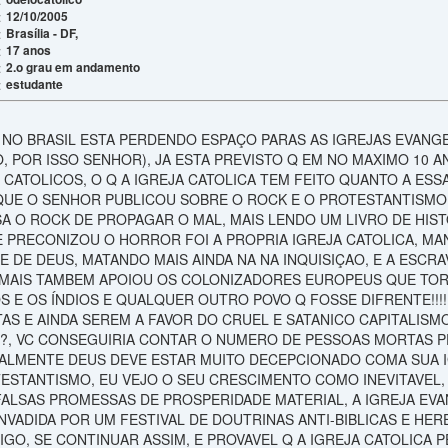
12/10/2005
:
Brasília - DF,
:
17 anos
:
2.o grau em andamento
:
estudante
:
A NO BRASIL ESTA PERDENDO ESPAÇO PARAS AS IGREJAS EVANG
O, POR ISSO SENHOR), JA ESTA PREVISTO Q EM NO MAXIMO 10 
CATOLICOS, O Q A IGREJA CATOLICA TEM FEITO QUANTO A ESS
 QUE O SENHOR PUBLICOU SOBRE O ROCK E O PROTESTANTISMO,
SA O ROCK DE PROPAGAR O MAL, MAIS LENDO UM LIVRO DE HI
 PRECONIZOU O HORROR FOI A PROPRIA IGREJA CATOLICA, 
DE DEUS, MATANDO MAIS AINDA NA NA INQUISIÇAO, E A ESCRAV
 MAIS TAMBEM APOIOU OS COLONIZADORES EUROPEUS QUE TO
 E OS ÍNDIOS E QUALQUER OUTRO POVO Q FOSSE DIFRENTE!!!
AS E AINDA SEREM A FAVOR DO CRUEL E SATANICO CAPITALISM
, VC CONSEGUIRIA CONTAR O NUMERO DE PESSOAS MORTAS P
REALMENTE DEUS DEVE ESTAR MUITO DECEPCIONADO COMA SUA I
ESTANTISMO, EU VEJO O SEU CRESCIMENTO COMO INEVITAVEL, G
 FALSAS PROMESSAS DE PROSPERIDADE MATERIAL, A IGREJA EV
NVADIDA POR UM FESTIVAL DE DOUTRINAS ANTI-BIBLICAS E HE
IGO, SE CONTINUAR ASSIM, E PROVAVEL Q A IGREJA CATOLICA P