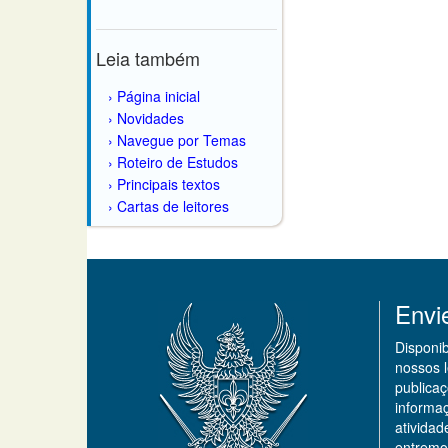
Leia também
Página inicial
Novidades
Navegue por Temas
Roteiro de Estudos
Principais textos
Cartas de leitores
Envi
Disponi
nossos 
publicaç
informa
ativida
entremo