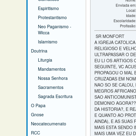
Enviada em
Espiritismo
Local
Idade
Protestantismo
Escolaridade
Profissão
Neo Paganismo -
Wicca
SR MONFORT
Islamismo
A IGREJA CATOLIC
RELIGIOSO E VELH
Doutrina
ULTRAPASSAR O DE 
Liturgia
EU LI OS ARTIGOS
SEGUINTE, VC ACU
Mandamentos
PROPAGOU O MAL E
Nossa Senhora
CRUZADAS EM NOME 
NAO SO SE CALOU,
Sacramentos
MEGROS AFRICANOS
Sagrada Escritura
SAO ANTICOMUNIST
DEMONIO AGORA???
O Papa
DA HISTORIA?, E 
Gnose
E QUANTO AO PROT
AINDA), E AS SUAS
Neocatecumenato
MAIS ESTA SENDO I
RCC
MAIS UMA VEZ EU D