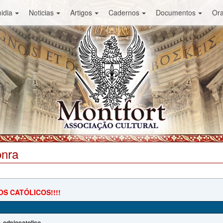
idia
Noticias
Artigos
Cadernos
Documentos
Or
onra
S CATÓLICOS!!!!
odeiocatolico
: