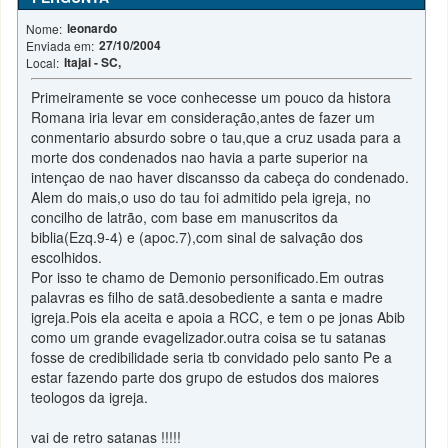
leonardo
Nome:
27/10/2004
Enviada em:
Itajai - SC,
Local:
Primeiramente se voce conhecesse um pouco da histora
Romana iria levar em consideração,antes de fazer um
conmentario absurdo sobre o tau,que a cruz usada para a
morte dos condenados nao havia a parte superior na
intençao de nao haver discansso da cabeça do condenado.
Alem do mais,o uso do tau foi admitido pela igreja, no
concilho de latrão, com base em manuscritos da
biblia(Ezq.9-4) e (apoc.7),com sinal de salvação dos
escolhidos.
Por isso te chamo de Demonio personificado.Em outras
palavras es filho de satã.desobediente a santa e madre
igreja.Pois ela aceita e apoia a RCC, e tem o pe jonas Abib
como um grande evagelizador.outra coisa se tu satanas
fosse de credibilidade seria tb convidado pelo santo Pe a
estar fazendo parte dos grupo de estudos dos maiores
teologos da igreja.
vai de retro satanas !!!!!