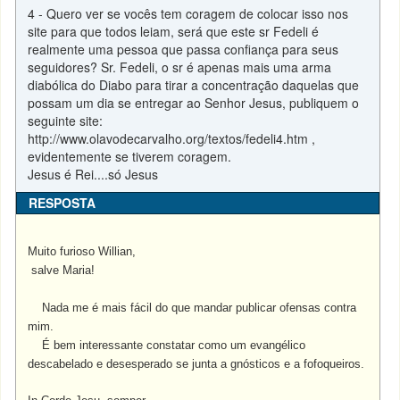
4 - Quero ver se vocês tem coragem de colocar isso nos
site para que todos leiam, será que este sr Fedeli é
realmente uma pessoa que passa confiança para seus
seguidores? Sr. Fedeli, o sr é apenas mais uma arma
diabólica do Diabo para tirar a concentração daquelas que
possam um dia se entregar ao Senhor Jesus, publiquem o
seguinte site:
http://www.olavodecarvalho.org/textos/fedeli4.htm ,
evidentemente se tiverem coragem.
Jesus é Rei....só Jesus
RESPOSTA
Muito furioso Willian,
salve Maria!
Nada me é mais fácil do que mandar publicar ofensas contra
mim.
É
bem interessante constatar como um evangélico
descabelado e desesperado se junta a gnósticos e a fofoqueiros.