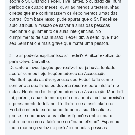
sobre o Sr. Orlando Fedeli. Tive, antes, o cuidado de, num
período de quatro meses, ouvir ao menos 3 testemunhas
diretas que me confirmassem os depoimentos umas das
outras. Com base nisso, pude apurar que o Sr. Fedeli se
auto-atribuiu a missão de salvar a alma das pessoas
mediante o guiamento de suas inteligências. No
cumprimento de sua missão, Fedeli diz, a sério, que ir ao
seu Seminário é mais grave que matar uma pessoa.
3 - o sr poderia explicar isso sr Fedeli? Amilcar explicando
para Olavo Carvalho:
Durante a investigação que realizei, eu já havia tentado
apurar com os hoje freqüentadores da Associação
Montfort, quais as divergências que Fedeli teria com o
senhor e a que livros eu deveria recorrer para inteirar-me
delas. Nenhum dos freqüentadores da Associação Montfort
foi, porém, capaz de me expor com a mais mínima precisão
o pensamento fedeliano. Limitaram-se a assinalar que
Fedeli conhecia extremamente bem a sua filosofia e a
gnose, e que provara as íntimas ligações entre uma e
outra, bem como a falsidade do “maometismo”. Espantou-
me a mudança veloz de posição daquelas pessoas.