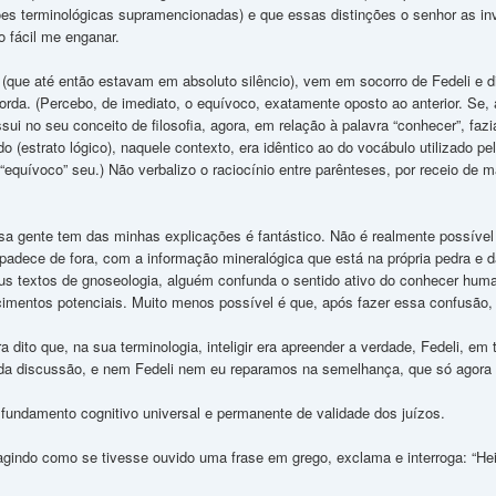
ões terminológicas supramencionadas) e que essas distinções o senhor as in
to fácil me enganar.
que até então estavam em absoluto silêncio), vem em socorro de Fedeli e di
orda. (Percebo, de imediato, o equívoco, exatamente oposto ao anterior. Se, 
ssui no seu conceito de filosofia, agora, em relação à palavra “conhecer”, fazi
ado (estrato lógico), naquele contexto, era idêntico ao do vocábulo utilizado
“equívoco” seu.) Não verbalizo o raciocínio entre parênteses, por receio de
a gente tem das minhas explicações é fantástico. Não é realmente possíve
padece de fora, com a informação mineralógica que está na própria pedra e da
us textos de gnoseologia, alguém confunda o sentido ativo do conhecer hum
imentos potenciais. Muito menos possível é que, após fazer essa confusão, o
dito que, na sua terminologia, inteligir era apreender a verdade, Fedeli, em 
or da discussão, e nem Fedeli nem eu reparamos na semelhança, que só agora
fundamento cognitivo universal e permanente de validade dos juízos.
eagindo como se tivesse ouvido uma frase em grego, exclama e interroga: “Hei