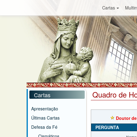
Cartas
Multim
Quadro de H
Cartas
Apresentação
Últimas Cartas
Doutor de
Defesa da Fé
PERGUNTA
Cismáticos
Nome