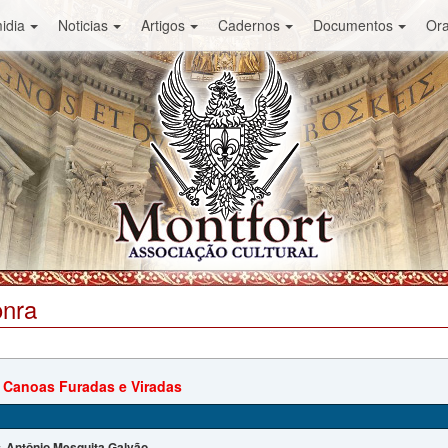
idia
Noticias
Artigos
Cadernos
Documentos
Or
onra
 Canoas Furadas e Viradas
Antônio Mesquita Galvão
: