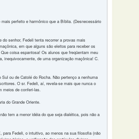
ro mais perfeito e harmônico que a Bíblia. (Desnecessário
do senhor, Fedeli tenta recorrer a provas mais
maçônica, em que alguns são eleitos para receber os
? Que coisa espantosa! Os alunos que freqüentam meu
ta, inequivocamente, de uma organização maçônica! C.
do Sul ou de Catolé do Rocha. Não pertenço a nenhuma
ritores. O sr. Fedeli, aí, revela-se mais que nunca o
m meios de conferi-las.
ria do Grande Oriente.
ão tem a menor idéia do que seja dialética, pois não a
E, para Fedeli, o intuitivo, ao menos na sua filosofia (não