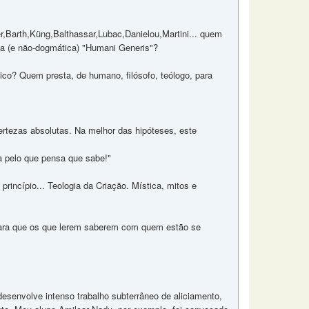
r,Barth,Küng,Balthassar,Lubac,Danielou,Martini... quem
ta (e não-dogmática) "Humani Generis"?
ico? Quem presta, de humano, filósofo, teólogo, para
rtezas absolutas. Na melhor das hipóteses, este
a pelo que pensa que sabe!"
rincípio... Teologia da Criação. Mística, mitos e
. para que os que lerem saberem com quem estão se
 desenvolve intenso trabalho subterrâneo de aliciamento,