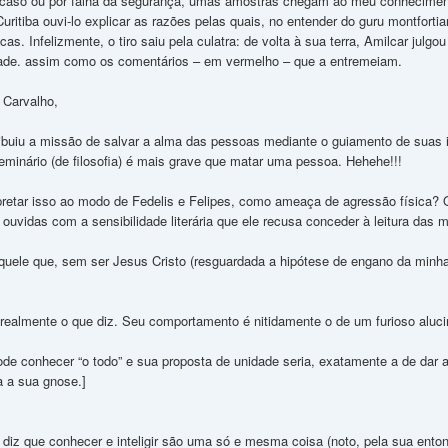
 acaso ou por falha da segurança, umas amostras chegam ao meu conhecimen
e Curitiba ouvi-lo explicar as razões pelas quais, no entender do guru montfor
licas. Infelizmente, o tiro saiu pela culatra: de volta à sua terra, Amilcar jul
dade. assim como os comentários – em vermelho – que a entremeiam.
 Carvalho,
tribuiu a missão de salvar a alma das pessoas mediante o guiamento de suas 
Seminário (de filosofia) é mais grave que matar uma pessoa. Hehehe!!!
rpretar isso ao modo de Fedelis e Felipes, como ameaça de agressão física? 
 ouvidas com a sensibilidade literária que ele recusa conceder à leitura das m
quele que, sem ser Jesus Cristo (resguardada a hipótese de engano da minha 
realmente o que diz. Seu comportamento é nitidamente o de um furioso aluci
ode conhecer “o todo” e sua proposta de unidade seria, exatamente a de dar a
 a sua gnose.]
e diz que conhecer e inteligir são uma só e mesma coisa (noto, pela sua ento