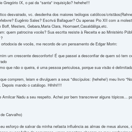
 Gregório IX, o pai da "santa" inquisição? hehehe!!!
tico desvairado, vc. desdenha dos maiores teólogos católicos/cristãos(Rahne
efebvre? Eugênio Sales? Escrivá Ballaguer? Ou apenas Pio XII com a moles
m Boff, Mesters, Gebara,Maria Clara, Hoornaert,Casaldáliga,etc.
: quem patrocina vocês? Sua escrita resiste à Receita e ao Ministério Pübl
 ?
) ortodoxia de vocês, me recordo de um pensamento de Edgar Morin:
im um crescente desconforto! É que passei a desconfiar de quem só tem ce
rado
smo que não o queira, é uma pessoa periculosa, porque sua visão é delimitad
ue comprem, leiam e divulguem a seus "discípulos: (hehehe!) meu livro "No p
. Depois mando o catálogo. Hihihi!!!!
de Amilcar Nadu a seu respeito. Achei por bem transcrever alguns tópicos..
o de Carvalho)
no seu esforço de salvar da minha nefasta influência as almas de meus alunos,