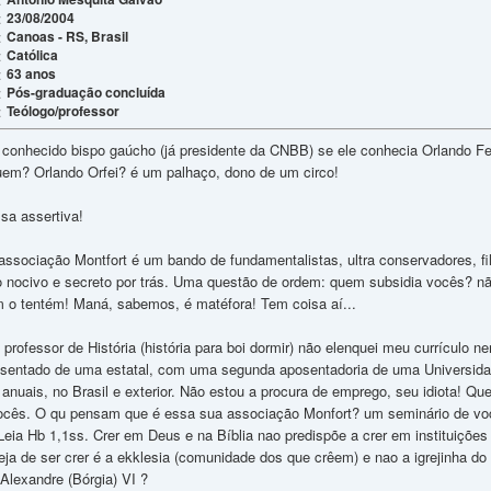
23/08/2004
:
Canoas - RS, Brasil
:
Católica
:
63 anos
:
Pós-graduação concluída
:
Teólogo/professor
:
conhecido bispo gaúcho (já presidente da CNBB) se ele conhecia Orlando F
quem? Orlando Orfei? é um palhaço, dono de um circo!
sa assertiva!
ssociação Montfort é um bando de fundamentalistas, ultra conservadores, fil
o nocivo e secreto por trás. Uma questão de ordem: quem subsidia vocês? nã
 o tentém! Maná, sabemos, é matéfora! Tem coisa aí...
, professor de História (história para boi dormir) não elenquei meu currículo
sentado de uma estatal, com uma segunda aposentadoria de uma Universidad
anuais, no Brasil e exterior. Não estou a procura de emprego, seu idiota! Q
cês. O qu pensam que é essa sua associação Monfort? um seminário de voca
Leia Hb 1,1ss. Crer em Deus e na Bíblia nao predispõe a crer em instituiçõe
eja de ser crer é a ekklesia (comunidade dos que crêem) e nao a igrejinha do p
Alexandre (Bórgia) VI ?