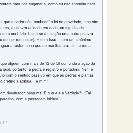
ventara para nos enganar e, como eu não entendia nada
z que a pedra não “conhece” a lei da gravidade, mas sim
antes, à palavra unidade era dado um significado
a-se o contrário: trazia-se à colação uma outra palavra
 pelo senhor (conhecer). E com isso – com um sinônimo -
 magoar a testemunha que se manifestara. Limito-me a
l que alguém com mais de 12 de QI confunda a ação da
 qual, portanto, a pedra é registro e portadora. Nem é
ano com o sentido passivo em que as pedras e plantas
 cretino a atribua... a mim!
tom desafiador, pergunta “E o que é a Verdade?”. (Tal
 percebo, com a passagem bíblica.)
n?!”