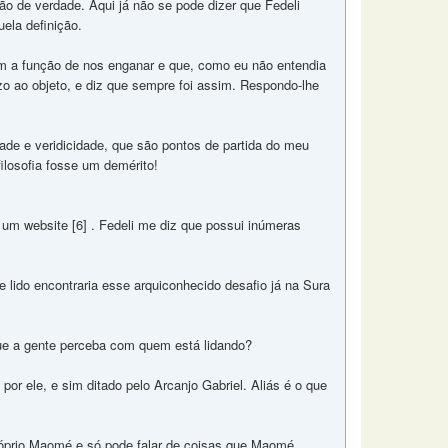
ção de verdade. Aqui já não se pode dizer que Fedeli
ela definição.
om a função de nos enganar e que, como eu não entendia
ízo ao objeto, e diz que sempre foi assim. Respondo-lhe
dade e veridicidade, que são pontos de partida do meu
ilosofia fosse um demérito!
e um website [6] . Fedeli me diz que possui inúmeras
lido encontraria esse arquiconhecido desafio já na Sura
que a gente perceba com quem está lidando?
 por ele, e sim ditado pelo Arcanjo Gabriel. Aliás é o que
o próprio Maomé e só pode falar de coisas que Maomé