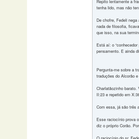
Repito lentamente a fra
tenha lido, mas não ten
De chofre, Fedeli nega
nada de filosofia, fica
que isso, na sua termin
Está aí: o “conhecedor 
pensamento. E ainda diz
Pergunta-me sobre a tra
traduções do Alcorão e
Charlatãozinho barato.
II:23 e repetido em X:3
Com essa, já são três 
Esse raciocínio prova o
diz o próprio Corão. Po
O raciocínio do sr. Fed