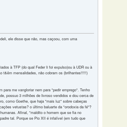
edeli, ele disse que não, mas caçoou, com uma
iados à TFP (do qual Feder li foi expulso)ou à UDR ou à
o t&êm mensalidades, não cobram os (brilhantes!!!!!)
 nem para me vangloriar nem para "pedir emprego". Tenho
e, possuo 3 milhões de livroso vendidos e dou cerca de
uero, como Goethe, que haja "mais luz" sobre cabeças
ções vetustas? o último baluarte da "orodoxia da fé"?
s humanas. Afinal, "maldito o homem que se fia no
adre tal. Porque se Pio XII é infalível (em tudo que