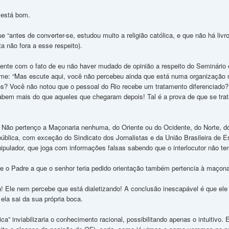
 está bom.
e “antes de converter-se, estudou muito a religião católica, e que não há liv
a não fora a esse respeito).
nte com o fato de eu não haver mudado de opinião a respeito do Seminário e 
-me: “Mas escute aqui, você não percebeu ainda que está numa organização 
s? Você não notou que o pessoal do Rio recebe um tratamento diferenciado
bem mais do que aqueles que chegaram depois! Tal é a prova de que se tra
. Não pertenço a Maçonaria nenhuma, do Oriente ou do Ocidente, do Norte, 
ública, com exceção do Sindicato dos Jornalistas e da União Brasileira de Esc
ipulador, que joga com informações falsas sabendo que o interlocutor não te
se o Padre a que o senhor teria pedido orientação também pertencia à maçona
! Ele nem percebe que está dialetizando! A conclusão inescapável é que ele n
la sai da sua própria boca.
ica” inviabilizaria o conhecimento racional, possibilitando apenas o intuitivo. 