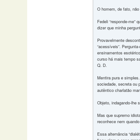
O homem, de fato, não
Fedeli “responde-me” qu
dizer que minha pergunt
Provavelmente desconte
“acessíveis”. Pergunta
ensinamentos esotérico
curso há mais tempo sa
Q. D.
Mentira pura e simples
sociedade, secreta ou p
autêntico charlatão man
Objeto, indagando-lhe 
Mas que supremo idiota
reconhece nem quando e
Essa alternância “dialét