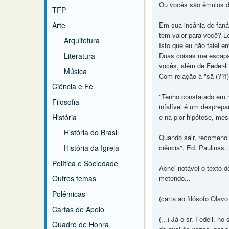
Ou vocês são êmulos de
TFP
Arte
Em sua insânia de faná
tem valor para você? L
Arquitetura
Isto que eu não falei e
Literatura
Duas coisas me escapam
vocês, além de Feder-li
Música
Com relação à "sã (??!
Ciência e Fé
"Tenho constatado em m
Filosofia
infalível é um desprepa
História
e na pior hipótese, me
História do Brasil
Quando sair, recomeno q
História da Igreja
ciência", Ed. Paulinas..
Política e Sociedade
Achei notável o texto 
Outros temas
metendo...
Polêmicas
(carta ao filósofo Olav
Cartas de Apoio
(...) Já o sr. Fedeli, 
Quadro de Honra