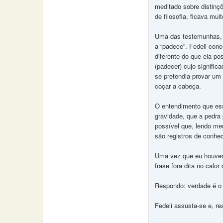
meditado sobre distinç
de filosofia, ficava mui
Uma das testemunhas, (
a “padece”. Fedeli conc
diferente do que ela po
(padecer) cujo signific
se pretendia provar um 
coçar a cabeça.
O entendimento que ess
gravidade, que a pedra 
possível que, lendo me
são registros de conhec
Uma vez que eu houvera 
frase fora dita no cal
Respondo: verdade é o 
Fedeli assusta-se e, r