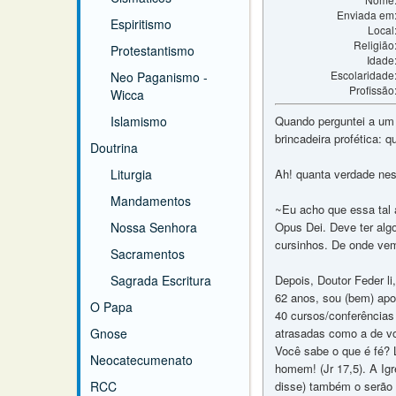
Enviada em
Espiritismo
Local
Religião
Protestantismo
Idade
Escolaridade
Neo Paganismo -
Profissão
Wicca
Islamismo
Quando perguntei a um 
brincadeira profética: 
Doutrina
Liturgia
Ah! quanta verdade nes
Mandamentos
~Eu acho que essa tal a
Nossa Senhora
Opus Dei. Deve ter alg
cursinhos. De onde vem
Sacramentos
Sagrada Escritura
Depois, Doutor Feder li
62 anos, sou (bem) apo
O Papa
40 cursos/conferências 
Gnose
atrasadas como a de vo
Você sabe o que é fé? 
Neocatecumenato
homem! (Jr 17,5). A Igr
RCC
disse) também o serão 