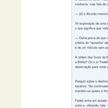
conhecia; mas fala de 
— (2) o Alcorão mencio
Vil exploração de uma a
o que significa que “re
— Outra prova de que nã
critério do “tamanho” d
e de um ridículo sem p
A ordem dos livros da 
a Bíblia? Ou o sr Fede
observação para notar q
Perquiri sobre o desti
taxativo: “Se continuar
mantém-se quieto e fir
Fedeli entra em estado
outra e, vibrando, fala