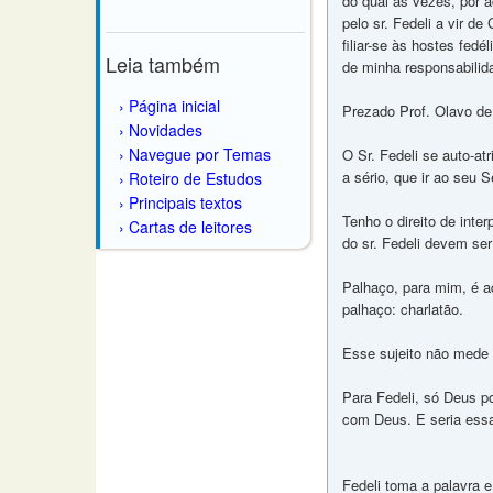
do qual às vezes, por
pelo sr. Fedeli a vir d
filiar-se às hostes fedé
Leia também
de minha responsabili
Página inicial
Prezado Prof. Olavo de
Novidades
Navegue por Temas
O Sr. Fedeli se auto-a
a sério, que ir ao seu 
Roteiro de Estudos
Principais textos
Tenho o direito de inte
Cartas de leitores
do sr. Fedeli devem ser
Palhaço, para mim, é a
palhaço: charlatão.
Esse sujeito não mede 
Para Fedeli, só Deus p
com Deus. E seria essa
Fedeli toma a palavra 