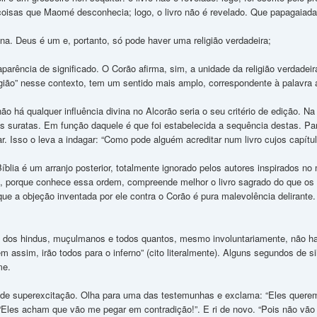
coisas que Maomé desconhecia; logo, o livro não é revelado. Que papagaiada
na. Deus é um e, portanto, só pode haver uma religião verdadeira;
parência de significado. O Corão afirma, sim, a unidade da religião verdadeira
ligião” nesse contexto, tem um sentido mais amplo, correspondente à palavra 
o há qualquer influência divina no Alcorão seria o seu critério de edição. Na
as suratas. Em função daquele é que foi estabelecida a sequência destas. Para
ar. Isso o leva a indagar: “Como pode alguém acreditar num livro cujos capí
Bíblia é um arranjo posterior, totalmente ignorado pelos autores inspirados
li, porque conhece essa ordem, compreende melhor o livro sagrado do que 
ue a objeção inventada por ele contra o Corão é pura malevolência delirante.
no dos hindus, muçulmanos e todos quantos, mesmo involuntariamente, não havi
em assim, irão todos para o inferno” (cito literalmente). Alguns segundos de s
me.
 de superexcitação. Olha para uma das testemunhas e exclama: “Eles querem
: “Eles acham que vão me pegar em contradição!”. E ri de novo. “Pois não vão 