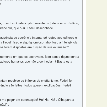
!
, mas inclui nela explicitamente os judeus e os cristãos,
árabe din, que o sr. Fedeli desconhece.
 ausência de coerência interna, só restou aos editores o
 Fedeli, isso é algo ignomioso, afrontoso à inteligência
tulos foram dispostos em função da sua extensão?”
 no momento em que os escreviam. Isso acaso depõe contra
os autores humanos que não a conheciam? Basta esta
am recebido os influxos do cristianismo. Fedeli foi
ilêncio são feitos; todos querem explicações. Fedeli
 me pegar em contradição! Ha! Ha! Ha!”. Olha para a
não!” .