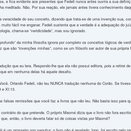
se, e fica evidente aos presentes que Fedeli nunca antes ouvira a sua defini
ha meditado. Não. Por sua reação, ele jamais antes tivera conhecimento daqu
 a veracidade do seu conceito, dizendo que trata-se de uma invenção sua, c
va muito fácil me enganar. Fedeli sustenta que a verdade é a adequação do ju
ologia, chama-se “veridicidade”, mas sou ignorado.
profundo” da minha filosofia ignora por completo os conceitos lógicos de ver
 que são “invenções minhas”, como se um filósofo ser autor de sua própria f
dução que eu lera. Respondo-lhe que ela não possui editora, pois a retirei d
 que em nenhuma delas há aquele desafio.
 Você, Orlando Fedeli, não leu NUNCA tradução nenhuma do Corão. Se tivesse 
8 e XI:13.
as falsas remissões que você faz a livros que não leu. Não basta isso para 
 contrário do que pretende. O próprio Maomé dizia que o livro não fora escrito
r que, então, o livro deveria falar só de coisas vistas por Maomé?
eli é um grosseiro non sequitur: o livro não é revelado: logo, foi escrito pel