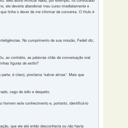
to. Meu aluno Amilcar Nadu, por exemplo, foi convocado
tiano, ele deveria abandonar meu curso imediatamente e
gou que tinha o dever de me informar da conversa. O título é
inteligências. No cumprimento de sua missão, Fedeli diz,
Ou, ao contrário, as palavras chãs da conversação oral
inhas figuras de estilo?
parte, é claro), proclama “salvar almas”. Mais que
nado, cego de ódio e despeito.
o homem este conhecimento e, portanto, identificá-lo
nação, que ele até então desconhecia ou não havia