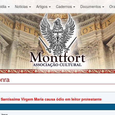
idia
Noticias
Artigos
Cadernos
Documentos
Or
onra
 Santíssima Virgem Maria causa ódio em leitor protestante
jose
: