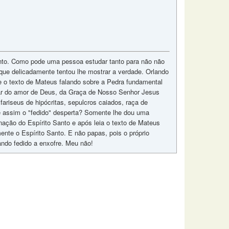
mento. Como pode uma pessoa estudar tanto para não não
 que delicadamente tentou lhe mostrar a verdade. Orlando
e o texto de Mateus falando sobre a Pedra fundamental
alar do amor de Deus, da Graça de Nosso Senhor Jesus
riseus de hipócritas, sepulcros caiados, raça de
 assim o "fedido" desperta? Somente lhe dou uma
nação do Espírito Santo e após leia o texto de Mateus
nte o Espírito Santo. E não papas, pois o próprio
ando fedido a enxofre. Meu não!