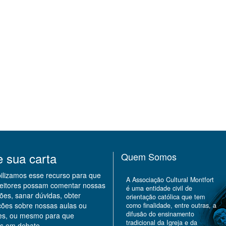
e sua carta
Quem Somos
bilizamos esse recurso para que
A Associação Cultural Montfort
leitores possam comentar nossas
é uma entidade civil de
ões, sanar dúvidas, obter
orientação católica que tem
ções sobre nossas aulas ou
como finalidade, entre outras, a
difusão do ensinamento
des, ou mesmo para que
tradicional da Igreja e da
s em debate.