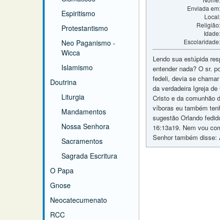
Enviada em
Espiritismo
Local
Religião
Protestantismo
Idade
Escolaridade
Neo Paganismo -
Wicca
Lendo sua estúpida res
Islamismo
entender nada? O sr. po
fedeli, devia se chama
Doutrina
da verdadeira Igreja d
Liturgia
Cristo e da comunhão d
víboras eu também tenh
Mandamentos
sugestão Orlando fedido
Nossa Senhora
16:13a19. Nem vou come
Senhor também disse: A 
Sacramentos
Sagrada Escritura
O Papa
Gnose
Neocatecumenato
RCC