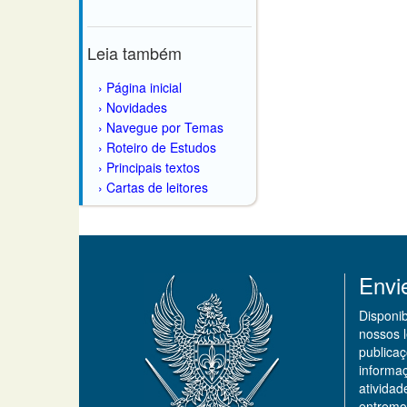
Leia também
Página inicial
Novidades
Navegue por Temas
Roteiro de Estudos
Principais textos
Cartas de leitores
Envi
Disponi
nossos 
publicaç
informa
ativida
entremo