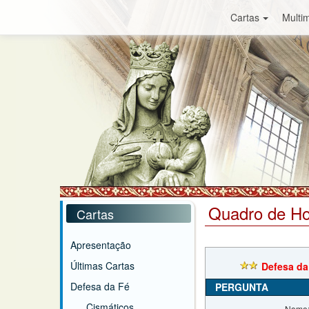
Cartas
Multim
Quadro de H
Cartas
Apresentação
Últimas Cartas
Defesa da
Defesa da Fé
PERGUNTA
Cismáticos
Nome