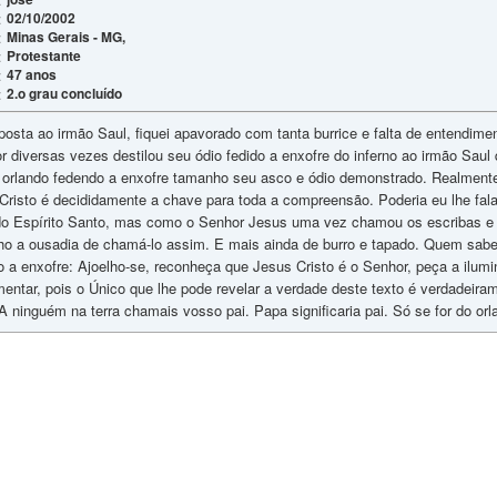
02/10/2002
:
Minas Gerais - MG,
:
Protestante
:
47 anos
:
2.o grau concluído
:
posta ao irmão Saul, fiquei apavorado com tanta burrice e falta de entendi
r diversas vezes destilou seu ódio fedido a enxofre do inferno ao irmão Saul
r orlando fedendo a enxofre tamanho seu asco e ódio demonstrado. Realment
e Cristo é decididamente a chave para toda a compreensão. Poderia eu lhe f
o Espírito Santo, mas como o Senhor Jesus uma vez chamou os escribas e fa
o a ousadia de chamá-lo assim. E mais ainda de burro e tapado. Quem sabe
 a enxofre: Ajoelho-se, reconheça que Jesus Cristo é o Senhor, peça a ilumi
ntar, pois o Único que lhe pode revelar a verdade deste texto é verdadeirame
ninguém na terra chamais vosso pai. Papa significaria pai. Só se for do orl