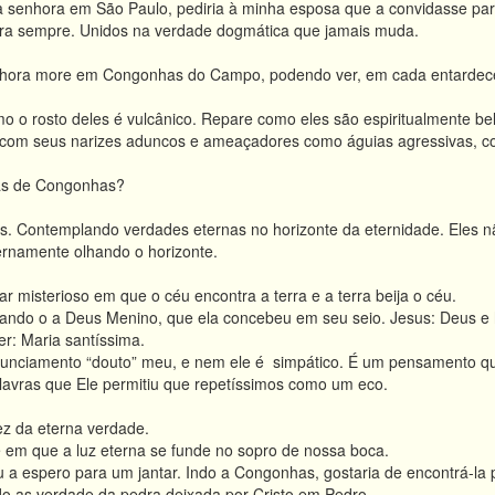
 senhora em São Paulo, pediria à minha esposa que a convidasse par
ara sempre. Unidos na verdade dogmática que jamais muda.
hora more em Congonhas do Campo, podendo ver, em cada entardecer, 
o o rosto deles é vulcânico. Repare como eles são espiritualmente be
com seus narizes aduncos e ameaçadores como águias agressivas, co
tas de Congonhas?
os. Contemplando verdades eternas no horizonte da eternidade. Eles n
rnamente olhando o horizonte.
ar misterioso em que o céu encontra a terra e a terra beija o céu.
jando o a Deus Menino, que ela concebeu em seu seio. Jesus: Deus e h
r: Maria santíssima.
unciamento “douto” meu, e nem ele é simpático. É um pensamento que 
lavras que Ele permitiu que repetíssimos como um eco.
z da eterna verdade.
e em que a luz eterna se funde no sopro de nossa boca.
u a espero para um jantar. Indo a Congonhas, gostaria de encontrá-la
o as verdade da pedra deixada por Cristo em Pedro.