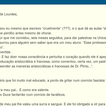
de Lourdes,
 sou eu mesmo que escrevo “cruelmente” (???), e o que dá as aulas “s
que perdôo antes mesmo de chorar.
r que me convidou, seis meses seguidos, para dar palestras na Unic
surrou para alguém sem saber que era um meu aluno: ”Esse professor é 
o”.
ertida .
vel. E faz doer nossa consciência e perturba o coração quando ele é a
ducação aristocrática e francesa, como comentou, certa vez, um padre
ender as maneiras aristocráticas e francesas de Dr. Plínio...”.
io que foi muito mal educado, a ponto de gritar num comício fascista: 
a meu pai... E como era valente.
 Duce fanfarrão num comício de fanáticos.
 meu pai lhe valeu uma surra e sangue. E ele foi obrigado a vir para 