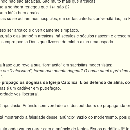
ndo não são arcaicas. São muito mais que arcaicas.
aso a senhora renegou que 1+1 são 2?
uma idéia bem arcaica.
as só se acham nos hospícios, em certas cátedras universitárias, na 
so ser arcaico e divertidamente simpático.
adas, são elas também arcaicas: há séculos e séculos nascem e cresce
 sempre pedi a Deus que fizesse de minha alma uma espada.
 frase que revela sua “formação” em sacristias modernistas:
nda em "catecismo", termo que denota dogma? O nome atual e próximo 
”.
 propago os dogmas da Igreja Católica. E os defendo de alma, cor
as é um cadáver em putrefação.
erdade vos libertará”.
 apostasia. Anúncio sem verdade é o dos out doors de propaganda e
á mostrando a falsidade desse ‘anúncio”
vazio
do modernismo, pois q
nta onde vamos parar com o anúncio de tantos Bispos pedófilos (E 