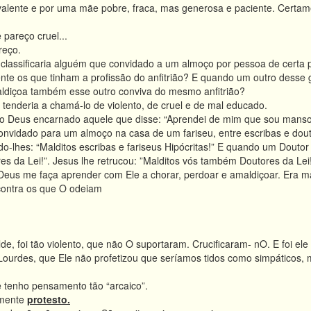
 valente e por uma mãe pobre, fraca, mas generosa e paciente. Certa
pareço cruel...
reço.
lassificaria alguém que convidado a um almoço por pessoa de certa pro
nte os que tinham a profissão do anfitrião? E quando um outro desse 
aldiçoa também esse outro conviva do mesmo anfitrião?
 tenderia a chamá-lo de violento, de cruel e de mal educado.
o Deus encarnado aquele que disse: “Aprendei de mim que sou manso
nvidado para um almoço na casa de um fariseu, entre escribas e douto
o-lhes: “Malditos escribas e fariseus Hipócritas!” E quando um Doutor
s da Lei!”. Jesus lhe retrucou: ”Malditos vós também Doutores da Lei
eus me faça aprender com Ele a chorar, perdoar e amaldiçoar. Era m
contra os que O odeiam
de, foi tão violento, que não O suportaram. Crucificaram- nO. E foi e
Lourdes, que Ele não profetizou que seríamos tidos como simpáticos, 
 tenho pensamento tão “arcaico”.
amente
protesto.