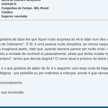
23/04/2010
:
Congonhas do Campo - MG, Brasil
:
Católica
:
Superior concluído
:
ostaria de dizer-lhe que fiquei muito surpresa ao vê-lo falar num dos 
a de Catecismo". O Sr. é uma pessoa muito simpática, ao menos naquel
 imaginava assim, visto que, quando escreve parece ser muito cruel, r
veio a vontade de conhecê-lo pessoalmente, ainda que tenha muitas r
atecismo", termo que denota dogma? O nome atual e próximo do koiné é
 e o que gostaria de saber do Sr. é o seguinte: com essa onda de bispo
lgica) - por pedofilia ou por maltratos a crianças, aonde é que vamo
ronunciamento.
 sua conversão.