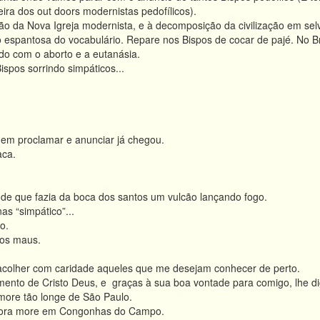
ira dos out doors modernistas pedofílicos).
 da Nova Igreja modernista, e à decomposição da civilização em se
espantosa do vocabulário. Repare nos Bispos de cocar de pajé. No Bras
do com o aborto e a eutanásia.
spos sorrindo simpáticos...
.
 em proclamar e anunciar já chegou.
aca.
tude que fazia da boca dos santos um vulcão lançando fogo.
as “simpático”...
o.
los maus.
acolher com caridade aqueles que me desejam conhecer de perto.
ento de Cristo Deus, e graças à sua boa vontade para comigo, lhe di
more tão longe de São Paulo.
ora more em Congonhas do Campo.