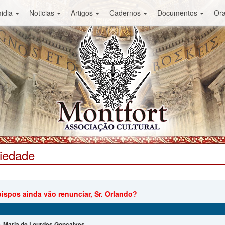
idia
Noticias
Artigos
Cadernos
Documentos
Or
ciedade
ispos ainda vão renunciar, Sr. Orlando?
Maria de Lourdes Gonçalves
: