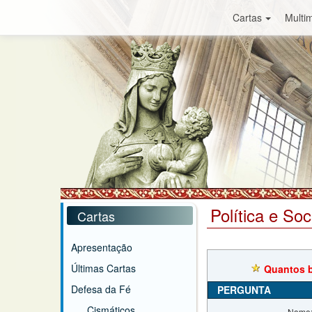
Cartas
Multim
Política e So
Cartas
Apresentação
Últimas Cartas
Quantos b
Defesa da Fé
PERGUNTA
Cismáticos
Nome