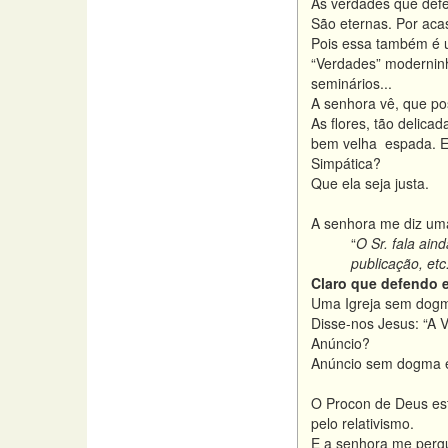
As verdades que defe
São eternas. Por ac
Pois essa também é 
“Verdades” moderninh
seminários...
A senhora vê, que pos
As flores, tão delic
bem velha espada. E
Simpática?
Que ela seja justa.
A senhora me diz uma
“
O Sr. fala ai
publicação, etc.
Claro que defendo e
Uma Igreja sem dogm
Disse-nos Jesus: “A V
Anúncio?
Anúncio sem dogma é
O Procon de Deus est
pelo relativismo.
E a senhora me pergu