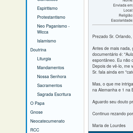
Enviada em
Espiritismo
Local
Religião
Protestantismo
Escolaridade
Neo Paganismo -
Wicca
Prezado Sr. Orlando,
Islamismo
Antes de mais nada, g
Doutrina
documentário é: "Aul
Liturgia
espontâneo. Eu não o
Depois de vê-lo, me 
Mandamentos
Sr. fala ainda em "c
Nossa Senhora
Mas, o que me intriga
Sacramentos
na Alemanha e 1 na Bé
Sagrada Escritura
Aguardo seu douto p
O Papa
Gnose
Continuo rezando por
Neocatecumenato
Maria de Lourdes
RCC