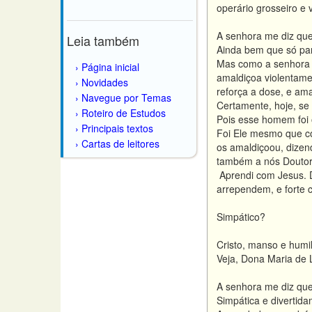
operário grosseiro e
A senhora me diz que 
Leia também
Ainda bem que só pa
Mas como a senhora c
Página inicial
amaldiçoa violentame
Novidades
reforça a dose, e am
Navegue por Temas
Certamente, hoje, se
Roteiro de Estudos
Pois esse homem foi 
Principais textos
Foi Ele mesmo que co
Cartas de leitores
os amaldiçoou, dizend
também a nós Doutore
Aprendi com Jesus. D
arrependem, e forte 
Simpático?
Cristo, manso e humil
Veja, Dona Maria de 
A senhora me diz que
Simpática e divertid