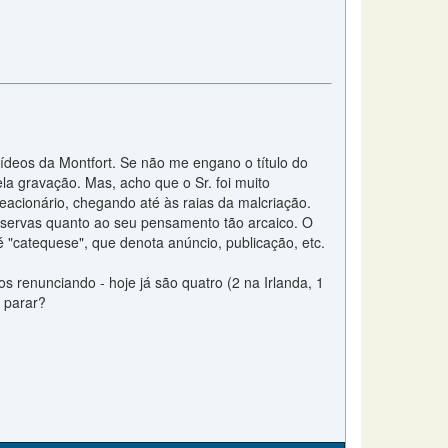
vídeos da Montfort. Se não me engano o título do
a gravação. Mas, acho que o Sr. foi muito
eacionário, chegando até às raias da malcriação.
eservas quanto ao seu pensamento tão arcaico. O
 "catequese", que denota anúncio, publicação, etc.
s renunciando - hoje já são quatro (2 na Irlanda, 1
s parar?