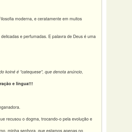
Filosofia moderna, e ceratamente em muitos
m delicadas e perfumadas. E palavra de Deus é uma
do koiné é "catequese", que denota anúncio,
ação e língua!!!
nganadora.
ue recusou o dogma, trocando-o pela evolução e
temo, minha senhora, que estamos apenas no