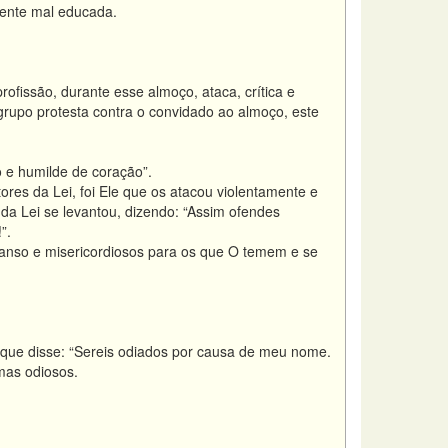
mente mal educada.
fissão, durante esse almoço, ataca, crítica e
grupo protesta contra o convidado ao almoço, este
 e humilde de coração”.
res da Lei, foi Ele que os atacou violentamente e
 da Lei se levantou, dizendo: “Assim ofendes
!”.
anso e misericordiosos para os que O temem e se
le que disse: “Sereis odiados por causa de meu nome.
mas odiosos.