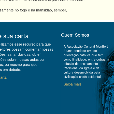
osamente no fogo e na mansidão, semper,
e sua carta
Quem Somos
bilizamos esse recurso para que
A Associação Cultural Montfort
leitores possam comentar nossas
é uma entidade civil de
ões, sanar dúvidas, obter
orientação católica que tem
ções sobre nossas aulas ou
como finalidade, entre outras, a
difusão do ensinamento
des, ou mesmo para que
tradicional da Igreja e da
s em debate.
cultura desenvolvida pela
civilização cristã ocidental
arta
Saiba mais