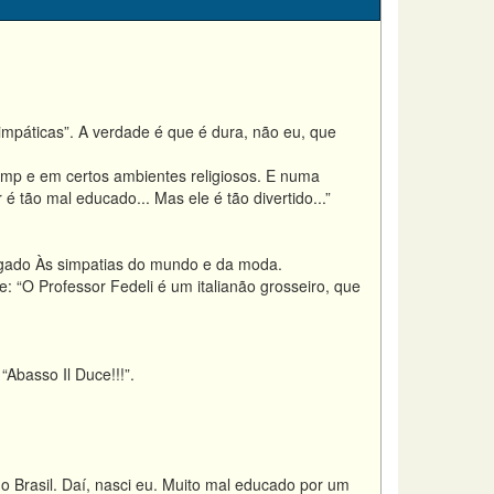
impáticas”. A verdade é que é dura, não eu, que
amp e em certos ambientes religiosos. E numa
tão mal educado... Mas ele é tão divertido...”
pegado Às simpatias do mundo e da moda.
: “O Professor Fedeli é um italianão grosseiro, que
“Abasso Il Duce!!!”.
o Brasil. Daí, nasci eu. Muito mal educado por um