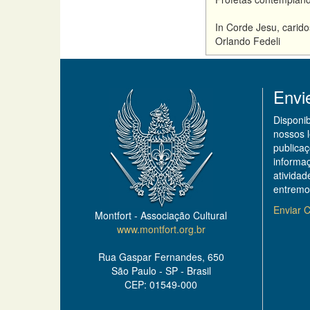
In Corde Jesu, carid
Orlando Fedeli
Envi
Disponi
nossos 
publicaç
informa
ativida
entremo
Enviar C
Montfort - Associação Cultural
www.montfort.org.br
Rua Gaspar Fernandes, 650
São Paulo - SP - Brasil
CEP: 01549-000