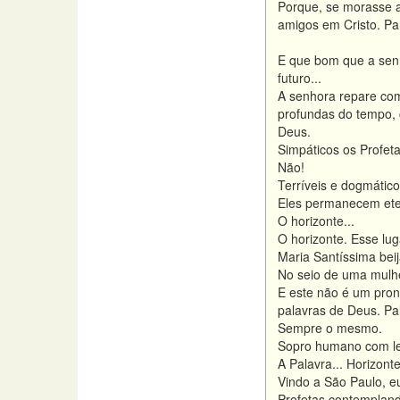
Porque, se morasse a
amigos em Cristo. P
E que bom que a sen
futuro...
A senhora repare com
profundas do tempo, 
Deus.
Simpáticos os Profe
Não!
Terríveis e dogmátic
Eles permanecem ete
O horizonte...
O horizonte. Esse lug
Maria Santíssima bei
No seio de uma mulhe
E este não é um pron
palavras de Deus. Pa
Sempre o mesmo.
Sopro humano com le
A Palavra... Horizont
Vindo a São Paulo, e
Profetas contempland