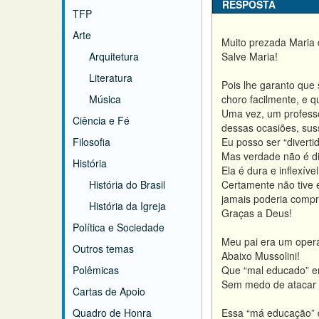
RESPOSTA
TFP
Arte
Muito prezada Maria 
Arquitetura
Salve Maria!
Literatura
Pois lhe garanto que
Música
choro facilmente, e 
Uma vez, um professo
Ciência e Fé
dessas ocasiões, sus
Filosofia
Eu posso ser “divertid
Mas verdade não é div
História
Ela é dura e inflexí
História do Brasil
Certamente não tive e
jamais poderia compre
História da Igreja
Graças a Deus!
Política e Sociedade
Meu pai era um operár
Outros temas
Abaixo Mussolini!
Polêmicas
Que “mal educado” er
Sem medo de atacar o
Cartas de Apoio
Quadro de Honra
Essa “má educação” de