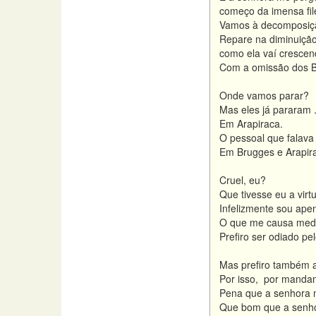
começo da imensa file
Vamos à decomposição
Repare na diminuição 
como ela vaí crescen
Com a omissão dos Bi
Onde vamos parar?
Mas eles já pararam 
Em Arapiraca.
O pessoal que falava
Em Brugges e Arapir
Cruel, eu?
Que tivesse eu a vir
Infelizmente sou apen
O que me causa med
Prefiro ser odiado pe
Mas prefiro também 
Por isso, por mandam
Pena que a senhora 
Que bom que a senh