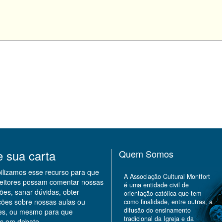
e sua carta
Quem Somos
bilizamos esse recurso para que
A Associação Cultural Montfort
leitores possam comentar nossas
é uma entidade civil de
ões, sanar dúvidas, obter
orientação católica que tem
ções sobre nossas aulas ou
como finalidade, entre outras, a
difusão do ensinamento
des, ou mesmo para que
tradicional da Igreja e da
s em debate.