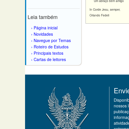
Um abraço bem amigo
In Corde Jesu, semper,
Leia também
Orlando Fedeli
Página inicial
Novidades
Navegue por Temas
Roteiro de Estudos
Principais textos
Cartas de leitores
Envi
Disponi
nossos 
publicaç
informa
ativida
entremo