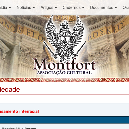
idia
Noticias
Artigos
Cadernos
Documentos
Or
ciedade
asamento interracial
Rodrigo Silva Barros
: