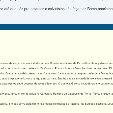
o até que nós protestantes e calvinistas não façamos Roma proclamar a
vras de elogio a nosos trabalho no site Montfort em defesa da Fe católica. Suas palavras tem
 valor de nossa luta em defesa da Fe Católica. Possa a Mãe de Deus lhe obter de seu divino Fil
nho. Que a pedido dela Jesus o transforme não só em admirador de quem defende a Fé católi
 seria um prazer tê-lo como amigo pessoal meu. Sua lealdade e sinceridade me levam a estimá-
ibe casamentos entre pessoas de raças diferentes. O que ela vê como imprudência é o casamento
bre isso, talvez encontre ajuda no Catecismo Romano ou Catecismo de Trento. Talvez o ajude també
cismo. É o que se vê claramente nas teorias criminosas do nazismo. Na Sagrada Escritura, Deus j