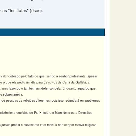
s "Institutas" (risos).
 valor dobrado pelo fato de que, sendo o senhor protestante, apesar
ho o que ela pediu um dia para os noivos de Caná da Galiléia: a
ca, mas fazendo-o também um defensor dela. Enquanto aguardo que
lo sobremaneira.
 de pessoas de religiões diferentes, pois isso redundará em problemas
m ler a encíclica de Pio XI sobre o Matrimônio ou a Divini illius
amais probiu o casamento inter racial a não ser por motivo religioso.