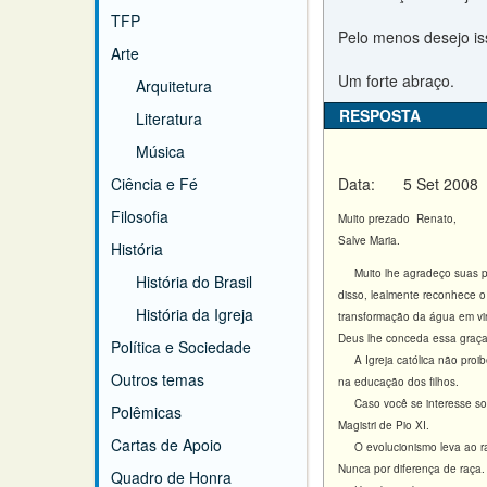
TFP
Pelo menos desejo iss
Arte
Um forte abraço.
Arquitetura
RESPOSTA
Literatura
Música
Ciência e Fé
Data:
5 Set 2008
Filosofia
Muito prezado Renato,
Salve Maria.
História
Muito lhe agradeço suas pala
História do Brasil
disso, lealmente reconhece o
História da Igreja
transformação da água em vi
Deus lhe conceda essa graça,
Política e Sociedade
A Igreja católica não pro
Outros temas
na educação dos filhos.
Caso você se interesse so
Polêmicas
Magistri de Pio XI.
Cartas de Apoio
O evolucionismo leva ao ra
Nunca por diferença de raça.
Quadro de Honra