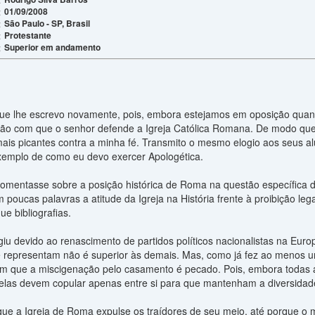
01/09/2008
:
São Paulo - SP, Brasil
:
Protestante
:
Superior em andamento
:
ue lhe escrevo novamente, pois, embora estejamos em oposição quant
ção com que o senhor defende a Igreja Católica Romana. De modo que
is picantes contra a minha fé. Transmito o mesmo elogio aos seus a
xemplo de como eu devo exercer Apologética.
omentasse sobre a posição histórica de Roma na questão específica d
poucas palavras a atitude da Igreja na História frente à proibição le
e bibliografias.
iu devido ao renascimento de partidos políticos nacionalistas na Euro
e representam não é superior às demais. Mas, como já fez ao menos u
m que a miscigenação pelo casamento é pecado. Pois, embora todas a
 elas devem copular apenas entre si para que mantenham a diversidad
ue a Igreja de Roma expulse os traídores de seu meio, até porque o 