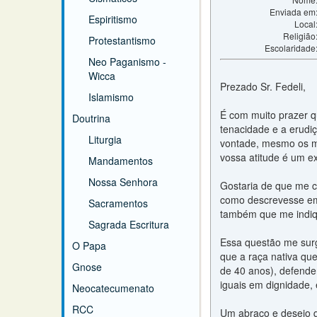
Enviada em
Espiritismo
Local
Religião
Protestantismo
Escolaridade
Neo Paganismo -
Wicca
Prezado Sr. Fedeli,
Islamismo
É com muito prazer q
Doutrina
tenacidade e a erudi
Liturgia
vontade, mesmo os ma
vossa atitude é um e
Mandamentos
Nossa Senhora
Gostaria de que me c
como descrevesse em 
Sacramentos
também que me indiqu
Sagrada Escritura
Essa questão me surg
O Papa
que a raça nativa qu
Gnose
de 40 anos), defende
iguais em dignidade,
Neocatecumenato
RCC
Um abraço e desejo q