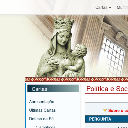
Cartas
Multim
Política e So
Cartas
Apresentação
Últimas Cartas
Sobre o c
Defesa da Fé
PERGUNTA
Cismáticos
Nome