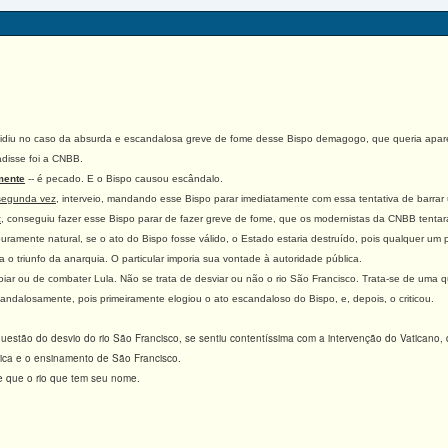
vidiu no caso da absurda e escandalosa greve de fome desse Bispo demagogo, que queria apa
disse foi a CNBB.
mente
-- é pecado. E o Bispo causou escândalo.
segunda vez
, interveio, mandando esse Bispo parar imediatamente com essa tentativa de barrar
,
conseguiu fazer esse Bispo parar de fazer greve de fome, que os modernistas da CNBB tent
mente natural, se o ato do Bispo fosse válido, o Estado estaria destruído, pois qualquer um 
o triunfo da anarquia. O particular imporia sua vontade à autoridade pública.
ar ou de combater Lula. Não se trata de desviar ou não o rio São Francisco.
Trata-se de uma q
alosamente, pois primeiramente elogiou o ato escandaloso do Bispo, e, depois, o criticou.
uestão do desvio do rio São Francisco, se sentiu contentíssima com a intervenção do Vaticano,
lica e o ensinamento de São Francisco.
que o rio que tem seu nome.