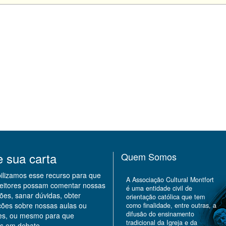
e sua carta
Quem Somos
bilizamos esse recurso para que
A Associação Cultural Montfort
leitores possam comentar nossas
é uma entidade civil de
ões, sanar dúvidas, obter
orientação católica que tem
ções sobre nossas aulas ou
como finalidade, entre outras, a
difusão do ensinamento
des, ou mesmo para que
tradicional da Igreja e da
s em debate.