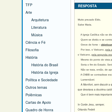
TFP
RESPOSTA
Arte
Arquitetura
Muito prezado Eldo,
Salve Maria.
Literatura
Música
A Igreja Católica não se di
Quem se dividu e se contra
Ciência e Fé
Greve de fome --
objetiva
Filosofia
Por isso, o Vaticano,
pela 
o Vaticano,
pela segunda vez
História
Mesmo do ponto de vista pura
História do Brasil
Seria o fim do Estado. Seria 
Não se trata, então, de apoi
História da Igreja
A CNBB se contradisse escand
Política e Sociedade
Lamentável.
A Montfort, sem discutir a q
Outros temas
que desviava a doutrina cató
Polêmicas
Que é bem mais importante 
Cartas de Apoio
In Corde Jesu, semper,
Quadro de Honra
Orlando Fedeli