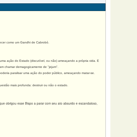
recer como um Gandhi de Cabrobó.
 uma ação do Estado (discutível, ou não) ameaçando a própria vida. E
aram chamar demagogicamente de "jejum".
poderia paralisar uma ação do poder público, ameaçando matar-se.
uestão mais profunda: destruir ou não o estado.
 que obrigou esse Bispo a parar com seu ato absurdo e escandaloso,