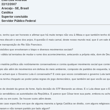
22/12/2007
:
Aracaju - SE, Brasil
:
Católica
:
Superior concluído
:
Servidor Público Federal
:
co, tenho que ser honesto e afirmar que há muito tempo não vou à Missa e que também tenho dú
mos discutir o sexo dos anjos. A questão é mais carnal, deste nosso mundo real, que é um vale
de transposição do Rio São Francisco.
isódios que envolveram o bispo e diversos movimentos sociais?
 é válida tal tentativa de mudar o rumo dos acontecimentos, arriscando a própria vida, dom de 
m matéria política são notóriamente conservadores e contra qualquer movimento social que con
io são além de movimentos em defesa do meio ambiente, composto de partidos de esquerda, t
ue acham que o Governo Lula é conservador? E creio que voces consideram o governo Lula tamb
bora tenha chegado ao poder pelas regras do jogo democrático, que também sei que vocês ao q
ve de desistir da greve de fome. Após decisão do STF liberando as obras. E o Lula disse que o E
ão sensibilizou as autoridades da República. E parece que César teve sua parte, embora eu ach
ndo ou em outro. Se houver outro além deste.
e caso específico em que de alguma maneira a Igreja Católica se dividiu, com alguns religiosos 
maram e não tomam partido por lado algum?