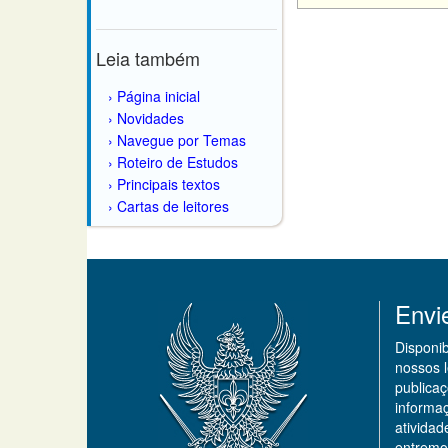
Leia também
Página inicial
Novidades
Navegue por Temas
Roteiro de Estudos
Principais textos
Cartas de leitores
Envi
Disponi
nossos 
publicaç
informa
ativida
entremo