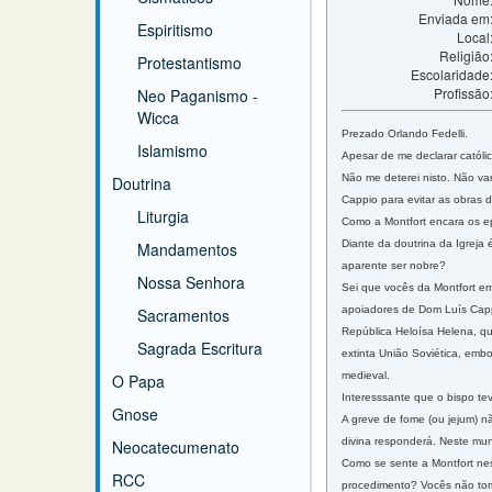
Enviada em
Espiritismo
Local
Religião
Protestantismo
Escolaridade
Profissão
Neo Paganismo -
Wicca
Prezado Orlando Fedelli.
Islamismo
Apesar de me declarar católi
Não me deterei nisto. Não va
Doutrina
Cappio para evitar as obras 
Liturgia
Como a Montfort encara os ep
Diante da doutrina da Igreja
Mandamentos
aparente ser nobre?
Nossa Senhora
Sei que vocês da Montfort e
apoiadores de Dom Luís Capp
Sacramentos
República Heloísa Helena, q
Sagrada Escritura
extinta União Soviética, em
medieval.
O Papa
Interesssante que o bispo te
Gnose
A greve de fome (ou jejum) n
divina responderá. Neste mu
Neocatecumenato
Como se sente a Montfort nest
RCC
procedimento? Vocês não to