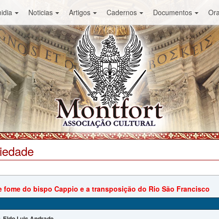
idia
Noticias
Artigos
Cadernos
Documentos
Or
ciedade
e fome do bispo Cappio e a transposição do Rio São Francisco
Eldo Luis Andrade
: