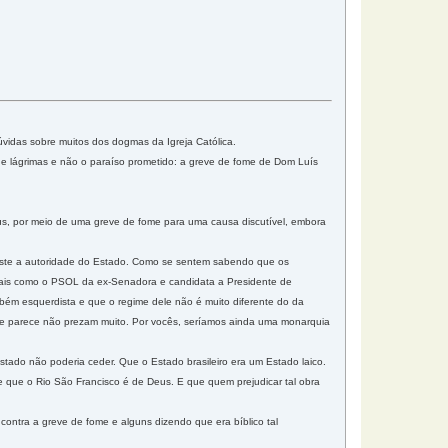
vidas sobre muitos dos dogmas da Igreja Católica.
 de lágrimas e não o paraíso prometido: a greve de fome de Dom Luís
Deus, por meio de uma greve de fome para uma causa discutível, embora
teste a autoridade do Estado. Como se sentem sabendo que os
ais como o PSOL da ex-Senadora e candidata a Presidente de
ém esquerdista e que o regime dele não é muito diferente do da
ue parece não prezam muito. Por vocês, seríamos ainda uma monarquia
stado não poderia ceder. Que o Estado brasileiro era um Estado laico.
e que o Rio São Francisco é de Deus. E que quem prejudicar tal obra
contra a greve de fome e alguns dizendo que era bíblico tal