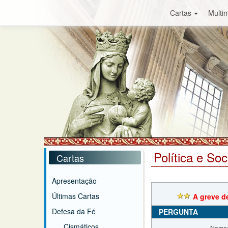
Cartas
Multim
Política e So
Cartas
Apresentação
Últimas Cartas
A greve d
Defesa da Fé
PERGUNTA
Cismáticos
Nome