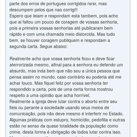
parte dos erros de portugues corrigidos rsrsr, mas
descumpem pelos que nao corrigi!!
Espero que leiam e respondam esta tambem, pois acho
que ai faltou um pouco de coragem de vossas senhoria,
pois a primeira vossas senhorias até publicaram bem
rápido e com uma chamada meio distorcida. Mas tudo
bem, se houver coragem publiquem e respondam a
segunda carta. Segue abaixo:
Realmente acho que vossa senhoria ficou e deve ficar
aterrorizada mesmo, afinal para a senhora eu defendo um
absurdo, mas inda bem que não sou a única pessoa que
pensa assim no mundo, caso contrário eu poderia até me
achar louco. Mas fiquei feliz por vossa senhoria ter
respondido a carta, pois de uma certa forma mostrou
respeito a uma opinião que acha horrível.
Realmente a igreja deve lutar contra o aborto entre seu
fieis ou perante a sociedade usando seus meios de
comunicação, pois não deve mesmo é interferir no Estado.
Algumas práticas com estupro, homicídio, pedofilia e outras
estão no senso da quase totalidade da população como
crime, desta forma é obrigação de todos lutar contra isso.