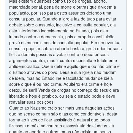
Mas existem questões como uso de drogas, aborto,
maioridade penal, pena de morte e outras que dividem a
população, por isso para estes assuntos defendo uma
consulta popular. Quando a igreja faz de tudo para evitar
debate sobre o assunto, inclusive a consulta popular, ela
esta interferindo indevidamente no Estado, pois esta
lutando contra a democracia, pois a própria constituição
prevê os mecanismos de consulta popular. Em um eventual
consulta popular sobre o aborto basta a igreja orientar seus
fieis e demais pessoas a votar contra e debater seus
argumentos contra, mas ir contra é consulta é totalmente
antidemocrático. Quem define aquilo que é ou não crime é
o Estado através do povo. Deus e sua Igreja não mudam
de idéia, mas ao Estado lhe é facultado mudar de idéia
sobre o que é ou não crime. Adultério era crime e hoje
deixou de ser!! Venda de drogas no começo do século era
liberado e hoje é proibido, ou seja o estado pode e deve
reavaliar suas posições.
Quanto ao Nazismo creio ser mais uma daquelas ações
que no senso comum são ditas como condenáveis, desta
forma ao invés de ficar assistindo é natural que todos
fizessem o máximo contra o assassinato dos judeus. Já
quanto ao aborto e outros temas não existe um senso