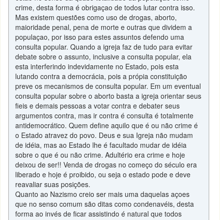
crime, desta forma é obrigaçao de todos lutar contra isso.
Mas existem questões como uso de drogas, aborto,
maioridade penal, pena de morte e outras que dividem a
populaçao, por isso para estes assuntos defendo uma
consulta popular. Quando a igreja faz de tudo para evitar
debate sobre o assunto, inclusive a consulta popular, ela
esta interferindo indevidamente no Estado, pois esta
lutando contra a democrácia, pois a própia constituição
preve os mecanismos de consulta popular. Em um eventual
consulta popular sobre o aborto basta a igreja orientar seus
fieis e demais pessoas a votar contra e debater seus
argumentos contra, mas ir contra é consulta é totalmente
antidemocrático. Quem define aquilo que é ou não crime é
o Estado atravez do povo. Deus e sua Igreja não mudam
de idéia, mas ao Estado lhe é facultado mudar de idéia
sobre o que é ou não crime. Adultério era crime e hoje
deixou de ser!! Venda de drogas no começo do século era
liberado e hoje é proibido, ou seja o estado pode e deve
reavaliar suas posições.
Quanto ao Nazismo creio ser mais uma daquelas açoes
que no senso comum são ditas como condenavéis, desta
forma ao invés de ficar assistindo é natural que todos