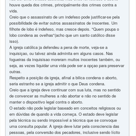
houve queda dos crimes, principalmente dos crimes contra a
vida.
Creio que o assassinato de um indefeso pode justificar-se pela
possibilidade de evitar outros assassinatos de inocentes. Um
filhote de lobo é indefeso, mas cresce depois. "Quem poupa o
lobo condena as ovelhas"(acho que um santo católico disse
isso).
A igreja católica ja defendeu a pena de morte, veja-se a
inquisiçao, ou talvez ainda adminita em alguns casos. Nas
fogueiras da inquisisao moreram muitos inocentes também, ou
seja, as vezes liquidar uma vida pode ser a opçao para preservar
outras.
Respeito a posição da igreja, afinal a bilica condena o aborto,
seria estranho se a igreja admitir o que Deus condena.
Creio que a igreja deve continuar com sua luta, mas no sentido
de convencer as mulheres a não abortar e não no sentido de
manter o dispositivo legal contra o aborto.
O estado não pode legislar baseado em conceitos religiosos ou
em dúvidas de quando a vida começa. O estado deve legislar
pela técnica ou sendo impossível a técnica que se convoque
uma consulta popular. A igreja deve lutar pela consciencia das
pessoas, pela conversão dos pecadores, inclusive sendo lícito