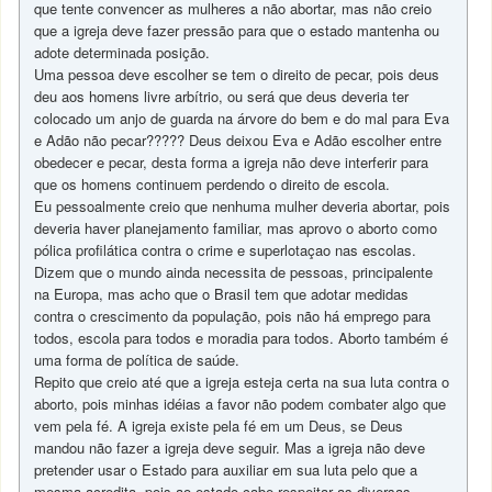
que tente convencer as mulheres a não abortar, mas não creio
que a igreja deve fazer pressão para que o estado mantenha ou
adote determinada posição.
Uma pessoa deve escolher se tem o direito de pecar, pois deus
deu aos homens livre arbítrio, ou será que deus deveria ter
colocado um anjo de guarda na árvore do bem e do mal para Eva
e Adão não pecar????? Deus deixou Eva e Adão escolher entre
obedecer e pecar, desta forma a igreja não deve interferir para
que os homens continuem perdendo o direito de escola.
Eu pessoalmente creio que nenhuma mulher deveria abortar, pois
deveria haver planejamento familiar, mas aprovo o aborto como
pólica profilática contra o crime e superlotaçao nas escolas.
Dizem que o mundo ainda necessita de pessoas, principalente
na Europa, mas acho que o Brasil tem que adotar medidas
contra o crescimento da população, pois não há emprego para
todos, escola para todos e moradia para todos. Aborto também é
uma forma de política de saúde.
Repito que creio até que a igreja esteja certa na sua luta contra o
aborto, pois minhas idéias a favor não podem combater algo que
vem pela fé. A igreja existe pela fé em um Deus, se Deus
mandou não fazer a igreja deve seguir. Mas a igreja não deve
pretender usar o Estado para auxiliar em sua luta pelo que a
mesma acredita, pois ao estado cabe respeitar as diversas