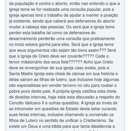
da população é contra o aborto, então nao entendo o que a
igreja teme se for realizada uma consulta popular, pois a
igreja apenas terá o trabalho de ajudar a manter a posição
já existente, sendo que caberá aos defensores do aborto
mudar a cabeça das pessoas. Ou será que a igreja teme
perder esta batalha tal como os defensores do
desarmamento perderão uma consulta que praticamente
no inicio estava ganha para eles. Será que a igreja teme
que seus argumentos não sejam tão bons assim??? Será
que a Igreja de Cristo deve ser covarde????? Cade o
fervor missionário dos seus fieis?????? Acho que Cristo
deve se envergonhar de sua igreja caso exista, pois a
Santa Madre Igreja esta cheia de cismas em sua história e
delas sairam as filhas de lutero, que inclusive hoje algumas
são especialistas em vender terreno no céu para roubar o
pobre povo deste pais. A própria igreja católica esta cheia
de divisões internas, haja vista esta discussão a respeito do
Concilio Vaticano II e outras questões. A igreja ao invés de
se intrometer em questões de Estado devia estar curando
suas ferias internas, inclusive chamando a conversão os
filhos de Lutero no sentido de unificar o Cristianismo. Se
existe um Deus e uma biblia para que tanta dissidencia a