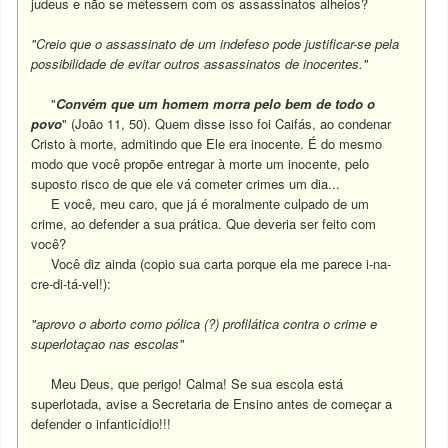
judeus e não se metessem com os assassinatos alheios?
"Creio que o assassinato de um indefeso pode
justificar-se pela
possibilidade de evitar outros assassinatos de
inocentes."
"
Convém que um homem morra pelo bem de todo o
povo
" (João 11, 50). Quem disse isso foi Caifás, ao condenar
Cristo à morte, admitindo que Ele era inocente. É do mesmo
modo que você propõe entregar à morte um inocente, pelo
suposto risco de que ele vá cometer crimes um dia...
E você, meu caro, que já é moralmente culpado de um
crime, ao defender a sua prática.
Que deveria ser feito com
você?
Você diz ainda (copio sua carta porque ela me parece i-na-
cre-di-tá-vel!):
"aprovo o aborto como pólica (?)
profilática contra o crime e
superlotaçao nas escolas"
Meu Deus, que perigo! Calma! Se sua escola está
superlotada, avise a Secretaria de Ensino antes de começar a
defender o infanticídio!!!