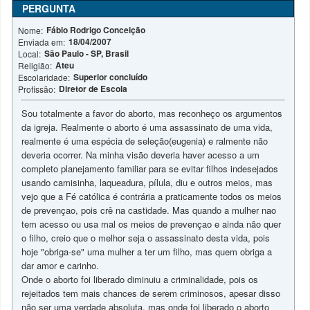
PERGUNTA
Fábio Rodrigo Conceição
Nome:
18/04/2007
Enviada em:
São Paulo - SP, Brasil
Local:
Ateu
Religião:
Superior concluído
Escolaridade:
Diretor de Escola
Profissão:
Sou totalmente a favor do aborto, mas reconheço os argumentos
da igreja. Realmente o aborto é uma assassinato de uma vida,
realmente é uma espécia de seleção(eugenia) e ralmente não
deveria ocorrer. Na minha visão deveria haver acesso a um
completo planejamento familiar para se evitar filhos indesejados
usando camisinha, laqueadura, pílula, diu e outros meios, mas
vejo que a Fé católica é contrária a praticamente todos os meios
de prevençao, pois crê na castidade. Mas quando a mulher nao
tem acesso ou usa mal os meios de prevençao e ainda não quer
o filho, creio que o melhor seja o assassinato desta vida, pois
hoje "obriga-se" uma mulher a ter um filho, mas quem obriga a
dar amor e carinho.
Onde o aborto foi liberado diminuiu a criminalidade, pois os
rejeitados tem mais chances de serem criminosos, apesar disso
não ser uma verdade absoluta, mas onde foi liberado o aborto