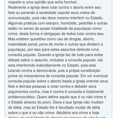
respeito a uma opinião que acha horrivel.
Realmente a igreja deve lutar contra o aborto entre seu
fieis ou perando a sociedade usando seus meios de
comunicação, pois não deve mesmo interferir no Estado.
Algumas práticas com estupro, homicidio, pedofilia e outras
estão no senso da quase totalidade da populaçao como
crime, desta forma é obrigaçao de todos lutar contra isso.
Mas existem questões como uso de drogas, aborto,
maioridade penal, pena de morte e outras que dividem a
populaçao, por isso para estes assuntos defendo uma
consulta popular. Quando a igreja faz de tudo para evitar
debate sobre o assunto, inclusive a consulta popular, ela
esta interferindo indevidamente no Estado, pois esta
lutando contra a democrácia, pois a própia constituição
preve os mecanismos de consulta popular. Em um eventual
consulta popular sobre o aborto basta a igreja orientar seus
fieis e demais pessoas a votar contra e debater seus
argumentos contra, mas ir contra é consulta é totalmente
antidemocrático. Quem define aquilo que é ou não crime é
o Estado atravez do povo. Deus e sua Igreja não mudam
de idéia, mas ao Estado lhe é facultado mudar de idéia
sobre o que é ou não crime. Adultério era crime e hoje
deixou de ser!! Venda de drogas no começo do século era