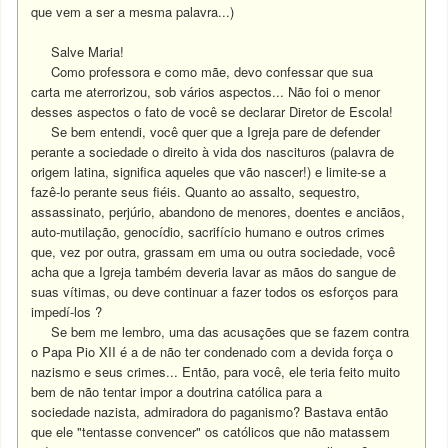
que vem a ser a mesma palavra...)
Salve Maria!
Como professora e como mãe, devo confessar que sua
carta me aterrorizou, sob vários aspectos... Não foi o menor
desses aspectos o fato de você se declarar Diretor de Escola!
Se bem entendi, você quer que a Igreja pare de defender
perante a sociedade o direito à vida dos nascituros (palavra de
origem latina, significa aqueles que vão nascer!) e limite-se a
fazê-lo perante seus fiéis. Quanto ao assalto, sequestro,
assassinato, perjúrio, abandono de menores, doentes e anciãos,
auto-mutilação, genocídio, sacrifício humano e outros crimes
que, vez por outra, grassam em uma ou outra sociedade, você
acha que a Igreja também deveria lavar as mãos do sangue de
suas vítimas, ou deve continuar a fazer todos os esforços para
impedí-los ?
Se bem me lembro, uma das acusações que se fazem contra
o Papa Pio XII é a de não ter condenado com a devida força o
nazismo e seus crimes... Então, para você, ele teria feito muito
bem de não tentar impor a doutrina católica para a
sociedade nazista, admiradora do paganismo? Bastava então
que ele "tentasse convencer" os católicos que não matassem