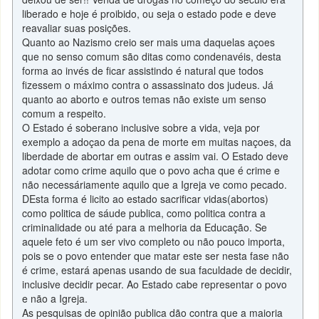
liberado e hoje é proibido, ou seja o estado pode e deve
reavaliar suas posições.
Quanto ao Nazismo creio ser mais uma daquelas açoes
que no senso comum são ditas como condenavéis, desta
forma ao invés de ficar assistindo é natural que todos
fizessem o máximo contra o assassinato dos judeus. Já
quanto ao aborto e outros temas não existe um senso
comum a respeito.
O Estado é soberano inclusive sobre a vida, veja por
exemplo a adoçao da pena de morte em muitas naçoes, da
liberdade de abortar em outras e assim vai. O Estado deve
adotar como crime aquilo que o povo acha que é crime e
não necessáriamente aquilo que a Igreja ve como pecado.
DEsta forma é licito ao estado sacrificar vidas(abortos)
como politica de sáude publica, como politica contra a
criminalidade ou até para a melhoria da Educação. Se
aquele feto é um ser vivo completo ou não pouco importa,
pois se o povo entender que matar este ser nesta fase não
é crime, estará apenas usando de sua faculdade de decidir,
inclusive decidir pecar. Ao Estado cabe representar o povo
e não a Igreja.
As pesquisas de opinião publica dão contra que a maioria