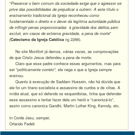
"
Preservar o bem comum da sociedade exige que o agressor se
prive das possibilidades de prejudicar a outrem. A este título o
ensinamento tradicional da Igreja reconheceu como
fundamentado o direito e o dever da legítima autoridade pública
de inflingir penas proporcionadas à gravidade dos delitos,sem
excluir, em casos de extrema gravidade, a pena de morte
"
(
Catecismo da Igreja Católica
n
o
2266).
No site Montfort já demos, várias vezes, as comprovações
de que Cristo Jesus defendeu a pena de morte.
Claro que esse padre conhece esses argumentos, mas para
ser "
politicamente correto",
ele nega o que a Igreja sempre
ensinou.
Quanto à execução de Saddam Hussein, não há dúvida que
ele foi um tirano socialista e assassino de curdos e de xiitas. A
mídia atual, que só defende os esquerdistas, tinha que defender
esse assassino e tentar fazer dele um herói e "canonizá-lo",
assim como canoniza Gandhi, Martin Luther King, Kenndy, etc.
In Corde Jesu, semper,
Orlando Fedeli