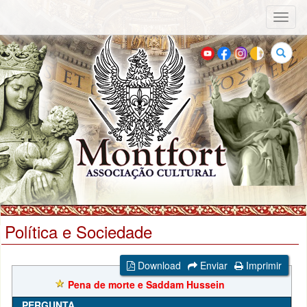
Toggl
naviga
Buscar
Política e Sociedade
Download
Enviar
Imprimir
Pena de morte e Saddam Hussein
PERGUNTA