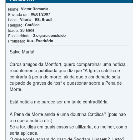
Victor Romania
Nome:
06/01/2007
Enviada em:
Vitória - ES, Brasil
Local:
Católica
Religião:
20 anos
Idade:
2.o grau concluído
Escolaridade:
Aux. Escritório
Profissão:
Salve Maria!
Caros amigos da Montfort, quero compartilhar uma notícia
recentemente publicada que diz que "A Igreja católica é
contrária à pena de morte, ainda que o condenado seja
culpado de graves delitos" e questionar sobre a Pena de
Morte.
Está notícia me parece ser um tanto contraditória.
A Pena de Morte ainda é uma doutrina Católica? (pois não
é o que a notícia diz.)
Se a for, diga em quais casos se utilizaria, ou melhor, como
seria aplicada.
O que vocês acham do caso de Saddam Hussein? Justo?