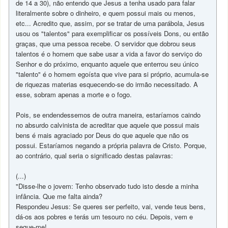
de 14 a 30), não entendo que Jesus a tenha usado para falar
literalmente sobre o dinheiro, e quem possui mais ou menos,
etc... Acredito que, assim, por se tratar de uma parábola, Jesus
usou os "talentos" para exemplificar os possíveis Dons, ou então
graças, que uma pessoa recebe. O servidor que dobrou seus
talentos é o homem que sabe usar a vida a favor do serviço do
Senhor e do próximo, enquanto aquele que enterrou seu único
"talento" é o homem egoísta que vive para si próprio, acumula-se
de riquezas materias esquecendo-se do irmão necessitado. A
esse, sobram apenas a morte e o fogo.
Pois, se endendessemos de outra maneira, estaríamos caindo
no absurdo calvinista de acreditar que aquele que possui mais
bens é mais agraciado por Deus do que aquele que não os
possui. Estaríamos negando a própria palavra de Cristo. Porque,
ao contrário, qual seria o significado destas palavras:
(...)
"Disse-lhe o jovem: Tenho observado tudo isto desde a minha
infância. Que me falta ainda?
Respondeu Jesus: Se queres ser perfeito, vai, vende teus bens,
dá-os aos pobres e terás um tesouro no céu. Depois, vem e
segue-me!