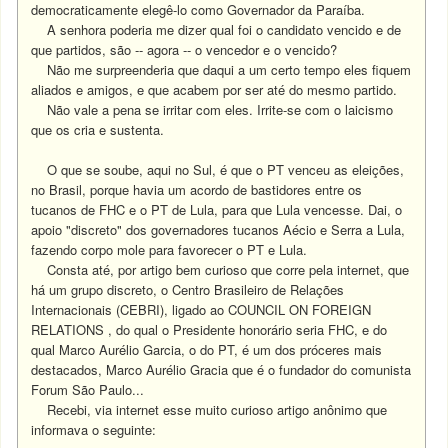
democraticamente elegê-lo como Governador da Paraíba.
A senhora poderia me dizer qual foi o candidato vencido e de
que partidos, são -- agora -- o vencedor e o vencido?
Não me surpreenderia que daqui a um certo tempo eles fiquem
aliados e amigos, e que acabem por ser até do mesmo partido.
Não vale a pena se irritar com eles.
Irrite-se com o laicismo
que os cria e sustenta.
O que se soube, aqui no Sul, é que o PT venceu as eleições,
no Brasil, porque havia um acordo de bastidores entre os
tucanos de FHC e o PT de Lula, para que Lula vencesse. Dai, o
apoio "discreto" dos governadores tucanos Aécio e Serra a Lula,
fazendo corpo mole para favorecer o PT e Lula.
Consta até, por artigo bem curioso que corre pela internet, que
há um grupo discreto, o Centro Brasileiro de Relações
Internacionais (CEBRI), ligado ao COUNCIL ON FOREIGN
RELATIONS , do qual o Presidente honorário seria FHC, e do
qual Marco Aurélio Garcia, o do PT, é um dos próceres mais
destacados, Marco Aurélio Gracia que é o fundador do comunista
Forum São Paulo...
Recebi, via internet esse muito curioso artigo anônimo que
informava o seguinte: