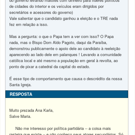
do governo levando malotes com dinheiro para líderes políticos
de cidades do interior e os veículos eram dirigidos por
secretários e acessores do governo)
Vale salientar que o candidato ganhou a eleição e o TRE nada
fez em relação a isso.
Mas a pergunta: o que o Papa tem a ver com isso? O Papa
nada, mas o Bispo Dom Aldo Pagoto, daqui da Paraíba,
demonstrou publicamente o apoio dele ao candidato à reeleição
aparecendo ao lado dele em palanques ! Levando a comunidade
católica local e até mesmo a população em geral à revolta, ao
ponto de pixar a catedral da capital do estado.
É esse tipo de comportamento que causa o descrédito da nossa
Santa Igreja.
RESPOSTA
Muito prezada Ana Karla,
Salve Maria.
Não me interesso por política partidária -- a coisa mais
rasteira que existe -- e não conheço seus atores secundários. Só