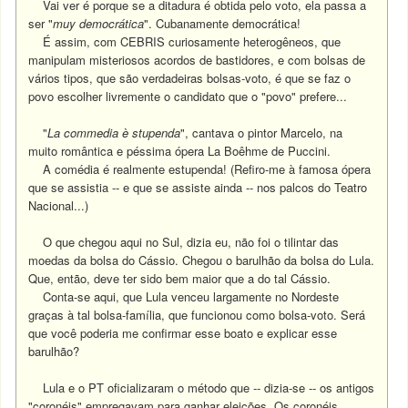
Vai ver é porque se a ditadura é obtida pelo voto, ela passa a
ser "
muy
democrática
".
Cubanamente democrática!
É assim, com CEBRIS curiosamente heterogêneos, que
manipulam misteriosos acordos de bastidores, e com bolsas de
vários tipos, que são verdadeiras bolsas-voto, é que se faz o
povo escolher livremente o candidato que o "povo" prefere...
"
La commedia è stupenda
", cantava o pintor Marcelo, na
muito romântica e péssima ópera La Boêhme de Puccini.
A comédia é realmente estupenda! (Refiro-me à famosa ópera
que se assistia -- e que se assiste ainda -- nos palcos do Teatro
Nacional...)
O que chegou aqui no Sul, dizia eu, não foi o tilintar das
moedas da bolsa do Cássio. Chegou o barulhão da bolsa do Lula.
Que, então, deve ter sido bem maior que a do tal Cássio.
Conta-se aqui, que Lula venceu largamente no Nordeste
graças à tal bolsa-família, que funcionou como bolsa-voto.
Será
que você poderia me confirmar esse boato e explicar esse
barulhão?
Lula e o PT oficializaram o método que -- dizia-se -- os antigos
"coronéis" empregavam para ganhar eleições. Os coronéis