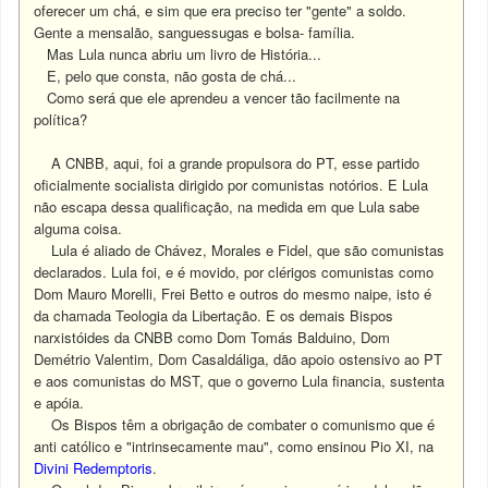
oferecer um chá, e sim que era preciso ter "gente" a soldo.
Gente a mensalão, sanguessugas e bolsa- família.
Mas Lula nunca abriu um livro de História...
E, pelo que consta, não gosta de chá...
Como será que ele aprendeu a vencer tão facilmente na
política?
A CNBB, aqui, foi a grande propulsora do PT, esse partido
oficialmente socialista dirigido por comunistas notórios. E Lula
não escapa dessa qualificação, na medida em que Lula sabe
alguma coisa.
Lula é aliado de Chávez, Morales e Fidel, que são comunistas
declarados. Lula foi, e é movido, por clérigos comunistas como
Dom Mauro Morelli, Frei Betto e outros do mesmo naipe, isto é
da chamada Teologia da Libertação. E os demais Bispos
narxistóides da CNBB como Dom Tomás Balduino, Dom
Demétrio Valentim, Dom Casaldáliga, dão apoio ostensivo ao PT
e aos comunistas do MST, que o governo Lula financia, sustenta
e apóia.
Os Bispos têm a obrigação de combater o comunismo que é
anti católico e "intrinsecamente mau", como ensinou Pio XI, na
Divini Redemptoris
.