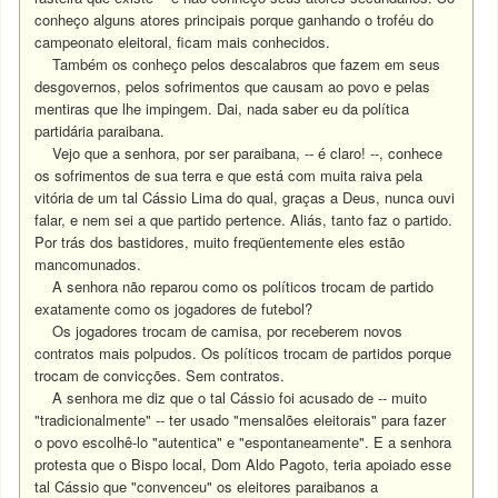
conheço alguns atores principais porque ganhando o troféu do
campeonato eleitoral, ficam mais conhecidos.
Também os conheço pelos descalabros que fazem em seus
desgovernos, pelos sofrimentos que causam ao povo e pelas
mentiras que lhe impingem. Dai, nada saber eu da política
partidária paraibana.
Vejo que a senhora, por ser paraibana, -- é claro! --, conhece
os sofrimentos de sua terra e que está com muita raiva pela
vitória de um tal Cássio Lima do qual, graças a Deus, nunca ouvi
falar, e nem sei a que partido pertence. Aliás, tanto faz o partido.
Por trás dos bastidores, muito freqüentemente eles estão
mancomunados.
A senhora não reparou como os políticos trocam de partido
exatamente como os jogadores de futebol?
Os jogadores trocam de camisa, por receberem novos
contratos mais polpudos.
Os políticos trocam de partidos porque
trocam de convicções.
Sem contratos.
A senhora me diz que o tal Cássio foi acusado de -- muito
"tradicionalmente" -- ter usado "mensalões eleitorais" para fazer
o povo escolhê-lo "autentica" e "espontaneamente". E a senhora
protesta que o Bispo local, Dom Aldo Pagoto, teria apoiado esse
tal Cássio que "convenceu" os eleitores paraibanos a