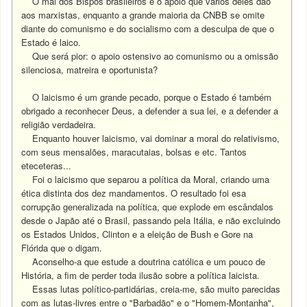
O mal dos Bispos brasileiros é o apoio que vários deles dão
aos marxistas, enquanto a grande maioria da CNBB se omite
diante do comunismo e do socialismo com a desculpa de que o
Estado é laico.
Que será pior: o apoio ostensivo ao comunismo ou a omissão
silenciosa, matreira e oportunista?
O laicismo é um grande pecado, porque o Estado é também
obrigado a reconhecer Deus, a defender a sua lei, e a defender a
religião verdadeira.
Enquanto houver laicismo, vai dominar a moral do relativismo,
com seus mensalões, maracutaias, bolsas e etc. T
antos
eteceteras...
Foi o laicismo que separou a política da Moral, criando uma
ética distinta dos dez mandamentos. O resultado foi esa
corrupção generalizada na política, que explode em escândalos
desde o Japão até o Brasil, passando pela Itália, e não excluindo
os Estados Unidos, Clinton e a eleição de Bush e Gore na
Flórida que o digam.
Aconselho-a que estude a doutrina católica e um pouco de
História, a fim de perder toda ilusão sobre a política laicista.
Essas lutas político-partidárias, creia-me, são muito parecidas
com as lutas-livres entre o "Barbadão" e o "Homem-Montanha",