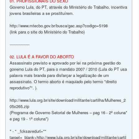
01. PROFISSIONAIS DO SEXO
Governo Lula, do PT, através do Ministério do Trabalho, incentiva
jovens brasileiras a se prostituírem.
http://www.mtecbo.gov.br/busca/gac.asp?codigo=5198
(link para o site do Ministério do Trabalho)
----------------
02. LULA É A FAVOR DO ABORTO
Assassinato previsto e aprovado por lei na próxima gestão do
governo Lula do PT, para o mandato 2007 / 2010 (Lula do PT usa
palavra mais branda para disfarçar a legalização de um
assassinato. O termo aborto é maquiado pelo termo "direito
reprodutivo*". ).
http://www.lula.org.br/site/download/militante/cartilha/Mulheres_2
05x265.zip
(Programa de Governo Setorial de Mulheres – pag 16 - 2ª coluna*
e pag 19 - 1ª coluna*)
* - " _fcksavedurl=""
target=_blank>http://www.lula.org.br/site/download/militante/cartil