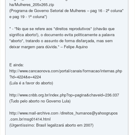
ha/Mulheres_205x265.zip
(Programa de Governo Setorial de Mulheres – pag 16 - 2ª coluna*
e pag 19 - 1ª coluna*)
* - "No que se refere aos "direitos reprodutivos" (chavão que
significa aborto!), o documento evita politicamente a palavra
"aborto", tratando o assunto de forma disfarçada, mas sem
deixar margem para dúvida." – Felipe Aquino
E ainda:
http://www.cancaonova.com/portal/canais/formacao/internas.php
?id=4224&e=4224
(Lula é a favor do aborto)
http://www.cnbb.org.br/index.php?op=pagina&chaveid=236.037
(Tudo pelo aborto no Governo Lula)
http://www.mail-archive.com /direitos_humanos@yahoogrupos
.com.br/msg01414.html
(Urgentíssimo: Brasil legalizará aborto em 2007)