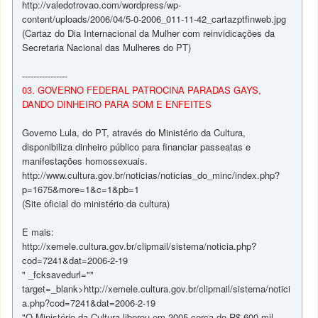
http://valedotrovao.com/wordpress/wp-
content/uploads/2006/04/5-0-2006_011-11-42_cartazptfinweb.jpg
(Cartaz do Dia Internacional da Mulher com reinvidicações da
Secretaria Nacional das Mulheres do PT)
----------------
03. GOVERNO FEDERAL PATROCINA PARADAS GAYS,
DANDO DINHEIRO PARA SOM E ENFEITES
Governo Lula, do PT, através do Ministério da Cultura,
disponibiliza dinheiro público para financiar passeatas e
manifestações homossexuais.
http://www.cultura.gov.br/noticias/noticias_do_minc/index.php?
p=1675&more=1&c=1&pb=1
(Site oficial do ministério da cultura)
E mais:
http://xemele.cultura.gov.br/clipmail/sistema/noticia.php?
cod=7241&dat=2006-2-19
" _fcksavedurl=""
target=_blank>http://xemele.cultura.gov.br/clipmail/sistema/notici
a.php?cod=7241&dat=2006-2-19
"O Ministério da Cultura liberou em 2005 cerca de R$ 600 mil,