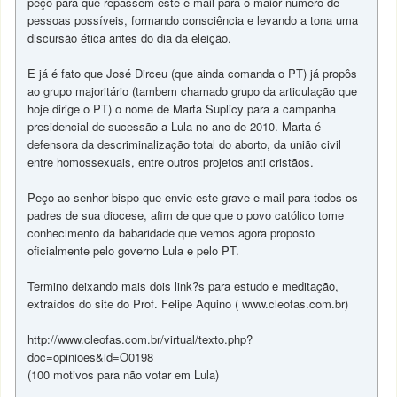
peço para que repassem este e-mail para o maior numero de
pessoas possíveis, formando consciência e levando a tona uma
discursão ética antes do dia da eleição.
E já é fato que José Dirceu (que ainda comanda o PT) já propôs
ao grupo majoritário (tambem chamado grupo da articulação que
hoje dirige o PT) o nome de Marta Suplicy para a campanha
presidencial de sucessão a Lula no ano de 2010. Marta é
defensora da descriminalização total do aborto, da união civil
entre homossexuais, entre outros projetos anti cristãos.
Peço ao senhor bispo que envie este grave e-mail para todos os
padres de sua diocese, afim de que que o povo católico tome
conhecimento da babaridade que vemos agora proposto
oficialmente pelo governo Lula e pelo PT.
Termino deixando mais dois link?s para estudo e meditação,
extraídos do site do Prof. Felipe Aquino ( www.cleofas.com.br)
http://www.cleofas.com.br/virtual/texto.php?
doc=opinioes&id=O0198
(100 motivos para não votar em Lula)