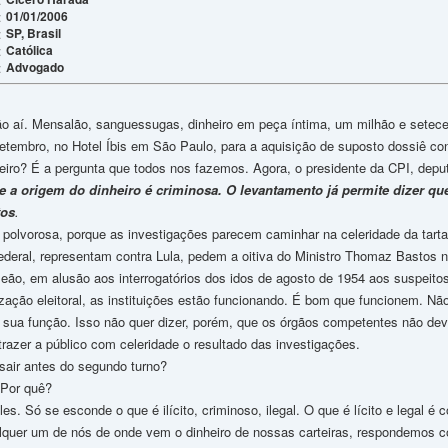
01/01/2006
:
SP, Brasil
:
Católica
:
Advogado
:
aí. Mensalão, sanguessugas, dinheiro em peça íntima, um milhão e setecen
setembro, no Hotel Íbis em São Paulo, para a aquisição de suposto dossiê co
iro? É a pergunta que todos nos fazemos. Agora, o presidente da CPI, depu
 a origem do dinheiro é criminosa. O levantamento já permite dizer qu
tos
.
lvorosa, porque as investigações parecem caminhar na celeridade da tar
Federal, representam contra Lula, pedem a oitiva do Ministro Thomaz Bastos
eão, em alusão aos interrogatórios dos idos de agosto de 1954 aos suspeitos
ão eleitoral, as instituições estão funcionando. É bom que funcionem. Nã
a sua função. Isso não quer dizer, porém, que os órgãos competentes não dev
trazer a público com celeridade o resultado das investigações.
ir antes do segundo turno?
Por quê?
Só se esconde o que é ilícito, criminoso, ilegal. O que é lícito e legal é 
lquer um de nós de onde vem o dinheiro de nossas carteiras, respondemos c