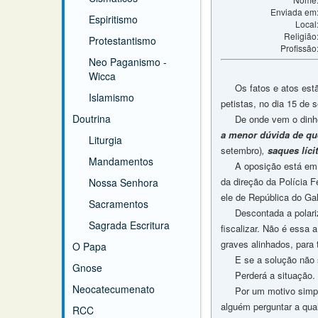
Enviada em
Espiritismo
Local
Religião
Protestantismo
Profissão
Neo Paganismo -
Wicca
Os fatos e atos estão 
Islamismo
petistas, no dia 15 de 
Doutrina
De onde vem o dinhe
a menor dúvida de que
Liturgia
setembro)
,
saques líci
Mandamentos
A oposição está em po
da direção da Polícia 
Nossa Senhora
ele de República do Gal
Sacramentos
Descontada a polarizaç
Sagrada Escritura
fiscalizar. Não é essa 
graves alinhados, para 
O Papa
E se a solução não sa
Gnose
Perderá a situação. 
Neocatecumenato
Por um motivo simples. 
alguém perguntar a qua
RCC