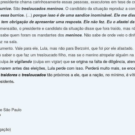
 O presidente chama carinhosamente essas pessoas, executores em tese de cr
urrice.
São
tresloucados
meninos
. O candidato da situação reproduz a c
essa burrice.
(...)
porque isso é de uma sandice inominável. Ele me diss
, tem obrigação de apresentar uma resposta. Ele não fez. Eu o afastei 
mensalão, o presidente e candidato da situação disse que fora traído, mas não
o sabe quem foram os mandantes dos
meninos
. Não sabe de onde veio o din
az na sala.
to. Vale para ele, Lula, mas não para Berzoini, que foi por ele afastado.
ber o que faz um tresloucado filho, mas se o menino atropelar alguém na 
 culpa
in vigilando
(culpa em vigiar) que
se origina na falta de diligência, ate
inarem antes das eleições, Lula perde com isso. Perderá muito mais, se enc
s
traidores
e
tresloucados
tão próximos a ele, que a nação, no mínimo, é ví
esidente
.
de São Paulo
P
gação)