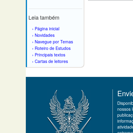
Leia também
Página inicial
Novidades
Navegue por Temas
Roteiro de Estudos
Principais textos
Cartas de leitores
Envi
Disponi
nossos 
publicaç
informa
ativida
entremo