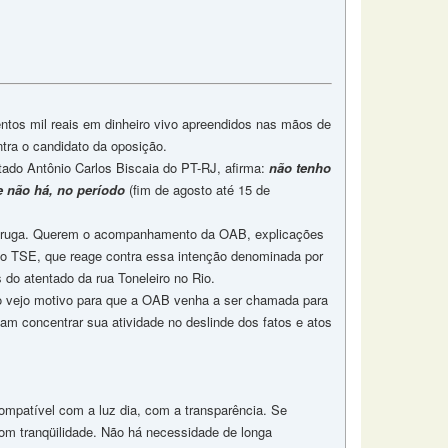
tos mil reais em dinheiro vivo apreendidos nas mãos de
ntra o candidato da oposição.
tado Antônio Carlos Biscaia do PT-RJ, afirma:
não tenho
e não há, no período
(fim de agosto até 15 de
taruga. Querem o acompanhamento da OAB, explicações
 no TSE, que reage contra essa intenção denominada por
 do atentado da rua Toneleiro no Rio.
o vejo motivo para que a OAB venha a ser chamada para
am concentrar sua atividade no deslinde dos fatos e atos
compatível com a luz dia, com a transparência. Se
om tranqüilidade. Não há necessidade de longa