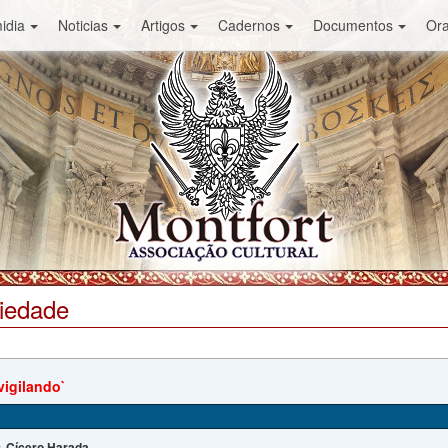
idia
Noticias
Artigos
Cadernos
Documentos
Or
ciedade
vigilando`
Cícero Harada
: