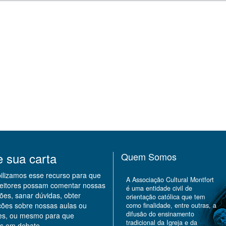
e sua carta
Quem Somos
bilizamos esse recurso para que
A Associação Cultural Montfort
leitores possam comentar nossas
é uma entidade civil de
ões, sanar dúvidas, obter
orientação católica que tem
ções sobre nossas aulas ou
como finalidade, entre outras, a
difusão do ensinamento
des, ou mesmo para que
tradicional da Igreja e da
s em debate.