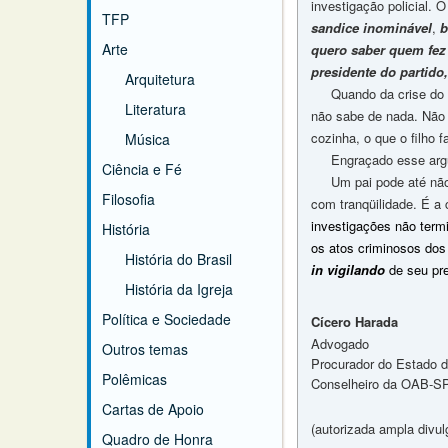
investigação policial.
TFP
sandice inominável
,
b
Arte
quero saber quem fez 
presidente do partido
Arquitetura
Quando da crise do 
Literatura
não sabe de nada. Nã
cozinha, o que o filho f
Música
Engraçado esse argumen
Ciência e Fé
Um pai pode até não sa
Filosofia
com tranqüilidade. É a
investigações não term
História
os atos criminosos do
História do Brasil
in vigilando
de seu pr
História da Igreja
Política e Sociedade
Cícero Harada
Advogado
Outros temas
Procurador do Estado 
Polêmicas
Conselheiro da OAB-S
Cartas de Apoio
(a
utorizada ampla divul
Quadro de Honra