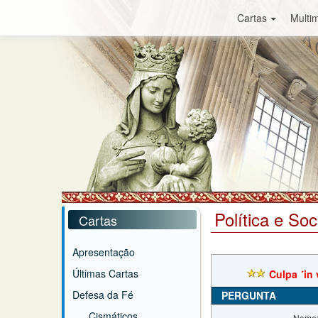
Cartas
Multim
Política e So
Cartas
Apresentação
Últimas Cartas
Culpa ´in 
Defesa da Fé
PERGUNTA
Cismáticos
Nome