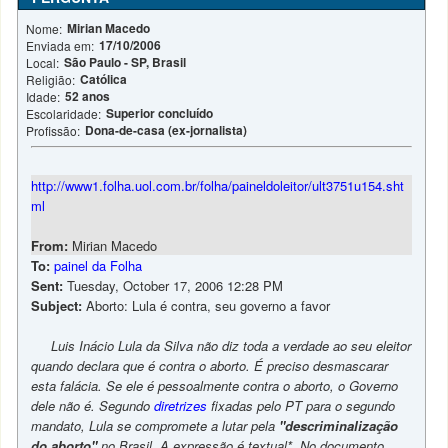
Mirian Macedo
Nome:
17/10/2006
Enviada em:
São Paulo - SP, Brasil
Local:
Católica
Religião:
52 anos
Idade:
Superior concluído
Escolaridade:
Dona-de-casa (ex-jornalista)
Profissão:
http://www1.folha.uol.com.br/folha/paineldoleitor/ult3751u154.sht
ml
From:
Mirian Macedo
To:
painel da Folha
Sent:
Tuesday, October 17, 2006 12:28 PM
Subject:
Aborto: Lula é contra, seu governo a favor
Luis Inácio Lula da Silva não diz toda a verdade ao seu eleitor
quando declara que é contra o aborto. É preciso desmascarar
esta falácia. Se ele é pessoalmente contra o aborto, o Governo
dele não é. Segundo
diretrizes
fixadas pelo PT para o segundo
mandato, Lula se compromete a lutar pela
"descriminalização
do aborto"
no Brasil. A expressão é textual*. No documento