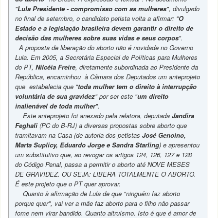
"
Lula Presidente - compromisso com as mulheres
", divulgado
no final de setembro, o candidato petista volta a afirmar: "
O
Estado e a legislação brasileira devem garantir o direito de
decisão das mulheres sobre suas vidas e seus corpos
".
A proposta de liberação do aborto não é novidade no Governo
Lula. Em 2005, a Secretária Especial de Políticas para Mulheres
do PT,
Nilcéia Freire
, diretamente subordinada ao Presidente da
República, encaminhou à Câmara dos Deputados um anteprojeto
que estabelecia que "
toda mulher tem o direito à interrupção
voluntária de sua gravidez
" por ser este "
um direito
inalienável de toda mulher
".
Este anteprojeto foi anexado pela relatora, deputada
Jandira
Feghali
(PC do B-RJ) a diversas propostas sobre aborto que
tramitavam na Casa (de autoria dos petistas
José Genoino,
Marta Suplicy, Eduardo Jorge e Sandra Starling
) e apresentou
um substitutivo que, ao revogar os artigos 124, 126, 127 e 128
do Código Penal, passa a permitir o aborto até NOVE MESES
DE GRAVIDEZ. OU SEJA: LIBERA TOTALMENTE O ABORTO.
É este projeto que o PT quer aprovar.
Quanto à afirmação de Lula de que "ninguém faz aborto
porque quer", vai ver a mãe faz aborto para o filho não passar
fome nem virar bandido. Quanto altruísmo. Isto é que é amor de