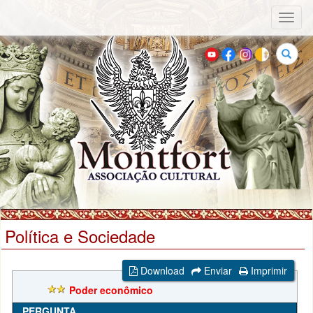
Toggl
naviga
Buscar
Política e Sociedade
Download
Enviar
Imprimir
Poder econômico
PERGUNTA