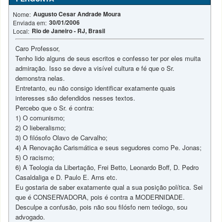
Augusto Cesar Andrade Moura
Nome:
30/01/2006
Enviada em:
Rio de Janeiro - RJ, Brasil
Local:
Caro Professor,
Tenho lido alguns de seus escritos e confesso ter por eles muita
admiração. Isso se deve a visível cultura e fé que o Sr.
demonstra nelas.
Entretanto, eu não consigo identificar exatamente quais
interesses são defendidos nesses textos.
Percebo que o Sr. é contra:
1) O comunismo;
2) O lieberalismo;
3) O filósofo Olavo de Carvalho;
4) A Renovação Carismática e seus segudores como Pe. Jonas;
5) O racismo;
6) A Teologia da Libertação, Frei Betto, Leonardo Boff, D. Pedro
Casaldaliga e D. Paulo E. Arns etc.
Eu gostaria de saber exatamente qual a sua posição política. Sei
que é CONSERVADORA, pois é contra a MODERNIDADE.
Desculpe a confusão, pois não sou filósfo nem teólogo, sou
advogado.