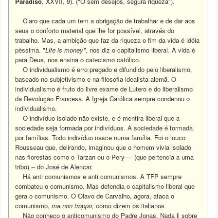
Paradiso
, XXVII, 9). ("Ó sem desejos, segura riqueza").
Claro que cada um tem a obrigação de trabalhar e de dar aos
seus o conforto material que lhe for possível, através do
trabalho. Mas, a ambição que faz da riqueza o fim da vida é idéia
péssima. "
Life is money"
, nos diz o capitalismo liberal. A vida é
para Deus, nos ensina o catecismo católico.
O individualismo é erro pregado e difundido pelo liberalismo,
baseado no subjetivismo e na filosofia idealista alemã. O
individualismo é fruto do livre exame de Lutero e do liberalismo
da Revolução Francesa. A Igreja Católica sempre condenou o
individualismo.
O indivíduo isolado não existe, e é mentira liberal que a
sociedade seja formada por indivíduos. A sociedade é formada
por famílias. Todo indivíduo nasce numa família. Foi o louco
Rousseau que, delirando, imaginou que o homem vivia isolado
nas florestas como o Tarzan ou o Pery -- (que pertencia a uma
tribo) -- do José de Alencar.
Há anti comunismos e anti comunismos. A TFP sempre
combateu o comunismo. Mas defendia o capitalismo liberal que
gera o comunismo. O Olavo de Carvalho, agora, ataca o
comunismo,
ma non troppo,
como dizem os italianos
Não conheço o anticomunismo do Padre Jonas. Nada li sobre