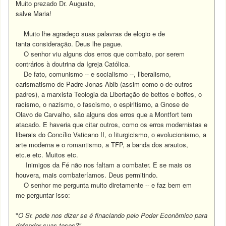
Muito prezado Dr. Augusto,
salve Maria!
Muito lhe agradeço suas palavras de elogio e de
tanta consideração. Deus lhe pague.
O senhor viu alguns dos erros que combato, por serem
contrários à doutrina da Igreja Católica.
De fato, comunismo -- e socialismo --, liberalismo,
carismatismo de Padre Jonas Abib (assim como o de outros
padres), a marxista Teologia da Libertação de bettos e boffes, o
racismo, o nazismo, o fascismo, o espiritismo, a Gnose de
Olavo de Carvalho, são alguns dos erros que a Montfort tem
atacado. E haveria que citar outros, como os erros modernistas e
liberais do Concílio Vaticano II, o liturgicismo, o evolucionismo, a
arte moderna e o romantismo, a TFP, a banda dos arautos,
etc.e etc. Muitos etc.
Inimigos da Fé não nos faltam a combater. E se mais os
houvera, mais combateríamos. Deus permitindo.
O senhor me pergunta muito diretamente -- e faz bem em
me perguntar isso:
"
O Sr. pode nos dizer se é finaciando pelo Poder Econômico para
defender suas teses?"