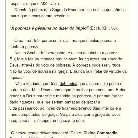
respeita, e que o MST viola.
Quanto à pobreza, a Sagrada Escritura nos ensina que são os
maus que a consideram péssima:
"
A pobreza é péssima no dizer do ímpio"
(Eccli. XIII, 30).
O ex Frei Boff, por exemplo, afirma que é pelos pobres e
contra a pobreza.
Nosso Senhor foi bem pobre, e nunca combateu a pobreza.
E a Igreja fez os monges renunciarem às riquezas por amor de
Deus, através do voto de pobreza. A pobreza pode ser virtude.
Não há voto de riqueza na Igreja. E nunca ouvi falar de virtude da
riqueza.
Não é verdade que Deus
determina
que alguém seja pobre e
outrem rico. Mas Deus sabe o que é melhor para cada um. E dou
graças a Deus por ter me mantido na pobreza, e por não me ter
dado riquezas, que me seriam tentação de gozar a
vida passeando, ao invés de ficar escrevendo dias inteiros em
meu computador. De graça. Só para alcançar a graça de Deus
que, essa sim, é suprema riqueza (o céu).
"O sanza brama sicura richezza!
(Dante,
Divina Commedia,