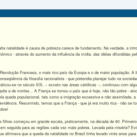
lta natalidade é causa de pobreza carece de fundamento. Na verdade, a in
mico - através do aumento da influência da mídia, das idéias difundidas pel
 Revolução Francesa, o mais rico país da Europa e o de maior população. A l
seqüência da filosofia racionalista - que pretendia planejar tudo na socied
ralizou-se no século XIX, -- exceto nas áreas católicas --, continuou com al
põe a de mortes... A França se tornou o país que é hoje, não tão pobre - ai
la queda populacional, tais como a imigração excessiva e não assimilada,
evidência. Resumindo, temos que a França - que já era muito rica - não se t
obre!
 de filhos começou em grande escala, praticamente, na década de 60. Primeir
 em seguida para as regiões cada vez mais pobres. Levada pela miséria? Evid
e afirmava que a queda da natalidade no Brasil tinha levado vinte anos para