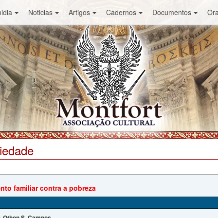
idia
Noticias
Artigos
Cadernos
Documentos
Or
ciedade
nto familiar contra a pobreza
Othon S. Campos
: