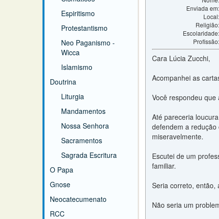
Enviada em
Espiritismo
Local
Religião
Protestantismo
Escolaridade
Profissão
Neo Paganismo -
Wicca
Cara Lúcia Zucchi,
Islamismo
Acompanhei as cartas
Doutrina
Liturgia
Você respondeu que a
Mandamentos
Até pareceria loucura
Nossa Senhora
defendem a redução 
miseravelmente.
Sacramentos
Sagrada Escritura
Escutei de um profes
familiar.
O Papa
Gnose
Seria correto, então,
Neocatecumenato
Não seria um problem
RCC