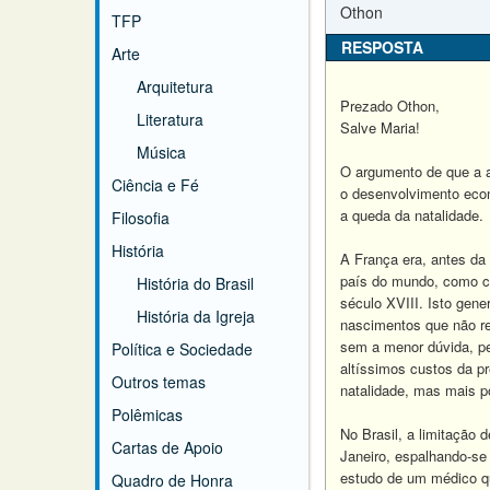
Othon
TFP
RESPOSTA
Arte
Arquitetura
Prezado Othon,
Literatura
Salve Maria!
Música
O argumento de que a a
Ciência e Fé
o desenvolvimento econô
a queda da natalidade.
Filosofia
História
A França era, antes da
país do mundo, como con
História do Brasil
século XVIII. Isto gene
História da Igreja
nascimentos que não re
sem a menor dúvida, pe
Política e Sociedade
altíssimos custos da pr
Outros temas
natalidade, mas mais p
Polêmicas
No Brasil, a limitação
Cartas de Apoio
Janeiro, espalhando-se
estudo de um médico qu
Quadro de Honra