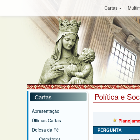
Cartas
Multim
Política e So
Cartas
Apresentação
Últimas Cartas
Planejame
Defesa da Fé
PERGUNTA
Cismáticos
Nome