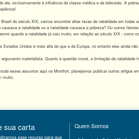
o ele, exclusivamente à influência da classe médica e da televisão. A pob
qüência!
 Brasil do século XIX, vamos encontrar altas taxas de natalidade em todas as
 causava a natalidade ou a natalidade causava a pobreza? Ou outros fatore
smo quando a natalidade já caiu muito, em relação ao século XIX - como n
os Estados Unidos é mais alta do que a da Europa, no entanto eles ainda nã
argumento materialista. Quanto à questão moral, a limitação da natalidade t
uda esses assuntos aqui na Montfort, planejamos publicar outros artigos em
m muito.
e sua carta
Quem Somos
bilizamos esse recurso para que