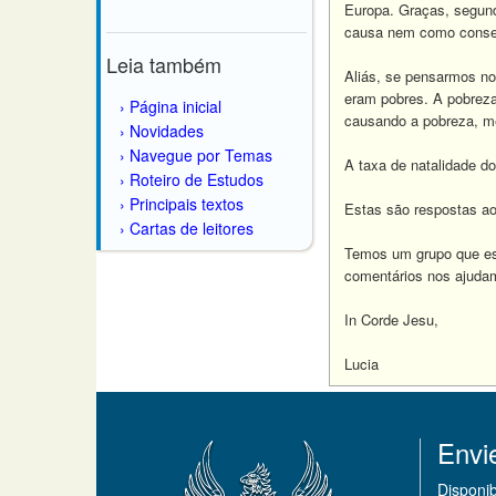
Europa. Graças, segund
causa nem como conse
Leia também
Aliás, se pensarmos no
eram pobres. A pobreza
Página inicial
causando a pobreza, me
Novidades
Navegue por Temas
A taxa de natalidade d
Roteiro de Estudos
Principais textos
Estas são respostas ao 
Cartas de leitores
Temos um grupo que est
comentários nos ajuda
In Corde Jesu,
Lucia
Envi
Disponi