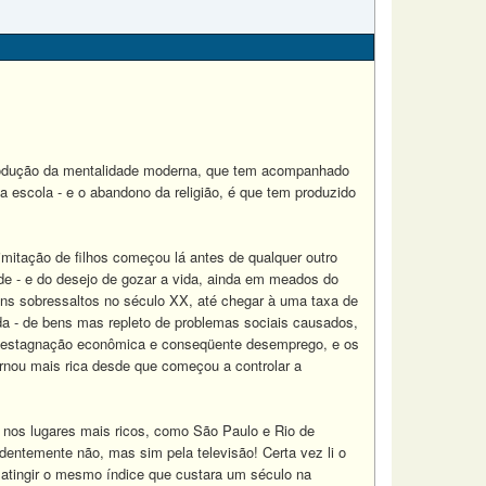
trodução da mentalidade moderna, que tem acompanhado
a escola - e o abandono da religião, é que tem produzido
imitação de filhos começou lá antes de qualquer outro
ade - e do desejo de gozar a vida, ainda em meados do
guns sobressaltos no século XX, até chegar à uma taxa de
nda - de bens mas repleto de problemas sociais causados,
 a estagnação econômica e conseqüente desemprego, e os
ornou mais rica desde que começou a controlar a
o nos lugares mais ricos, como São Paulo e Rio de
entemente não, mas sim pela televisão! Certa vez li o
 atingir o mesmo índice que custara um século na