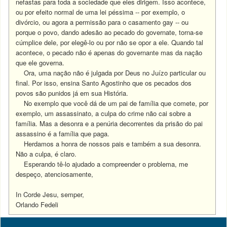
nefastas para toda a sociedade que eles dirigem. Isso acontece,
ou por efeito normal de uma lei péssima -- por exemplo, o
divórcio, ou agora a permissão para o casamento gay -- ou
porque o povo, dando adesão ao pecado do governate, torna-se
cúmplice dele, por elegê-lo ou por não se opor a ele.
Quando tal
acontece, o pecado não é apenas do governante mas da nação
que ele governa.
Ora, uma nação não é julgada por Deus no Juízo particular ou
final. Por isso, ensina Santo Agostinho que os pecados dos
povos são punidos já em sua História.
No exemplo que você dá de um pai de família que comete, por
exemplo, um assassinato, a culpa do crime não cai sobre a
família. Mas a desonra e a penúria decorrentes da prisão do pai
assassino é a família que paga.
Herdamos a honra de nossos pais e também a sua desonra.
Não a culpa, é claro.
Esperando tê-lo ajudado a compreender o problema, me
despeço, atenciosamente,
In Corde Jesu, semper,
Orlando Fedeli