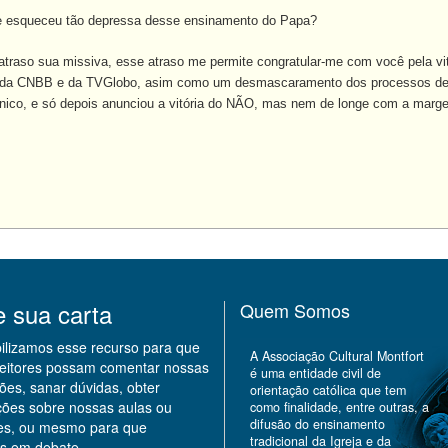
 esqueceu tão depressa desse ensinamento do Papa?
raso sua missiva, esse atraso me permite congratular-me com você pela vi
T, da CNBB e da TVGlobo, asim como um desmascaramento dos processos de e
cnico, e só depois anunciou a vitória do NÃO, mas nem de longe com a mar
e sua carta
Quem Somos
bilizamos esse recurso para que
A Associação Cultural Montfort
leitores possam comentar nossas
é uma entidade civil de
ões, sanar dúvidas, obter
orientação católica que tem
ções sobre nossas aulas ou
como finalidade, entre outras, a
difusão do ensinamento
des, ou mesmo para que
tradicional da Igreja e da
s em debate.