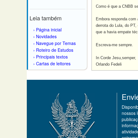
Como é que a CNBB se
Leia também
Embora responda com at
derrota do Lula, do P
Página inicial
que a havia empate té
Novidades
Navegue por Temas
Escreva-me sempre.
Roteiro de Estudos
Principais textos
In Corde Jesu,semper,
Cartas de leitores
Orlando Fedeli
Envi
Disponi
nossos 
publicaç
informa
ativida
entremo