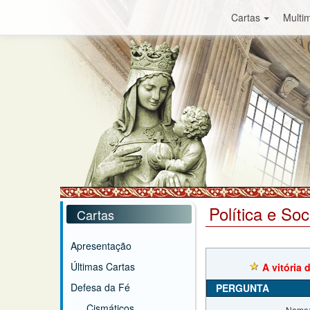
Cartas
Multim
Política e So
Cartas
Apresentação
Últimas Cartas
A vitória
Defesa da Fé
PERGUNTA
Cismáticos
Nome