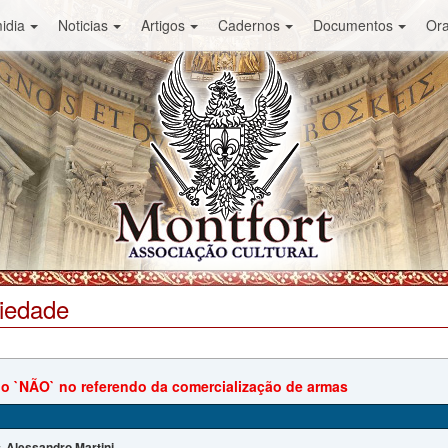
idia
Noticias
Artigos
Cadernos
Documentos
Or
ciedade
 do `NÃO` no referendo da comercialização de armas
Alessandro Martini
: