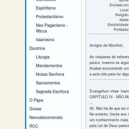
Enviada em
Espiritismo
Local
Religião
Protestantismo
Idade
Escolaridade
Neo Paganismo -
Profissão
Wicca
Islamismo
Amigos da Montfort,
Doutrina
Liturgia
As vésperas do referen
pouco, mesmo os argume
Mandamentos
Acabei encontrando uma
Nossa Senhora
a este site para ter a
Sacramentos
Evangelium vitae- Ioan
Sagrada Escritura
CAPÍTULO III - NÃO 
O Papa
...
55. Não há de que se m
Gnose
No entanto, frente aos 
Neocatecumenato
um conhecimento mais c
pela Lei de Deus parece
RCC