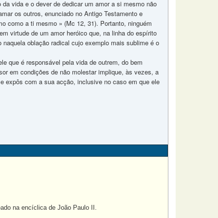
seco da vida e o dever de dedicar um amor a si mesmo não
 amar os outros, enunciado no Antigo Testamento e
o como a ti mesmo » (Mc 12, 31). Portanto, ninguém
em virtude de um amor heróico que, na linha do espírito
o naquela oblação radical cujo exemplo mais sublime é o
uele que é responsável pela vida de outrem, do bem
sor em condições de não molestar implique, às vezes, a
l se expôs com a sua acção, inclusive no caso em que ele
do na encíclica de João Paulo II.