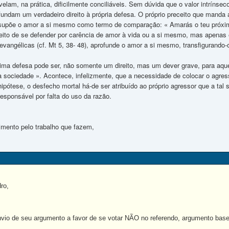
evelam, na prática, dificilmente conciliáveis. Sem dúvida que o valor intrín
fundam um verdadeiro direito à própria defesa. O próprio preceito que manda
 supõe o amor a si mesmo como termo de comparação: « Amarás o teu próxim
reito de se defender por carência de amor à vida ou a si mesmo, mas apenas 
vangélicas (cf. Mt 5, 38- 48), aprofunde o amor a si mesmo, transfigurando-
gítima defesa pode ser, não somente um direito, mas um dever grave, para aq
 sociedade ». Acontece, infelizmente, que a necessidade de colocar o agres
ipótese, o desfecho mortal há-de ser atribuído ao próprio agressor que a ta
esponsável por falta do uso da razão.
mento pelo trabalho que fazem,
ro,
nvio de seu argumento a favor de se votar NÃO no referendo, argumento basea