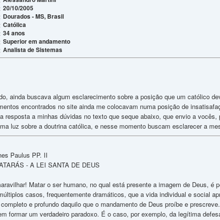
20/10/2005
:
Dourados - MS, Brasil
:
Católica
:
34 anos
:
Superior em andamento
:
Analista de Sistemas
:
do, ainda buscava algum esclarecimento sobre a posição que um católico dev
ntos encontrados no site ainda me colocavam numa posição de insatisafaçã
 resposta a minhas dúvidas no texto que seque abaixo, que envio a vocês,
lguma luz sobre a doutrina católica, e nesse momento buscam esclarecer a me
nes Paulus PP. II
MATARÁS - A LEI SANTA DE DEUS
aravilhar! Matar o ser humano, no qual está presente a imagem de Deus, é p
múltiplos casos, frequentemente dramáticos, que a vida individual e social a
ompleto e profundo daquilo que o mandamento de Deus proíbe e prescreve. 
m formar um verdadeiro paradoxo. É o caso, por exemplo, da legítima defesa, 