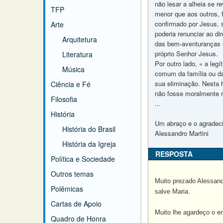
não lesar a alheia se r
TFP
menor que aos outros, 
confirmado por Jesus,
Arte
poderia renunciar ao di
Arquitetura
das bem-aventuranças e
próprio Senhor Jesus.
Literatura
Por outro lado, « a le
Música
comum da família ou da
sua eliminação. Nesta h
Ciência e Fé
não fosse moralmente r
Filosofia
...
História
Um abraço e o agradeci
História do Brasil
Alessandro Martini
História da Igreja
RESPOSTA
Política e Sociedade
Outros temas
Muito prezado Alessand
Polêmicas
salve Maria.
Cartas de Apoio
Muito lhe agardeço o e
Quadro de Honra