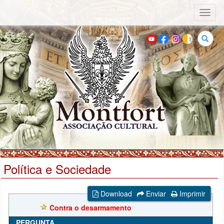
Toggl
naviga
Buscar
Política e Sociedade
Download
Enviar
Imprimir
Contra o desarmamento
PERGUNTA