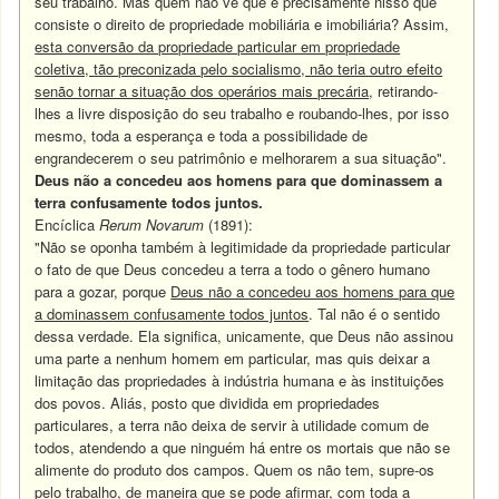
seu trabalho. Mas quem não vê que é precisamente nisso que
consiste o direito de propriedade mobiliária e imobiliária? Assim,
esta conversão da propriedade particular em propriedade
coletiva, tão preconizada pelo socialismo, não teria outro efeito
senão tornar a situação dos operários mais precária
, retirando-
lhes a livre disposição do seu trabalho e roubando-lhes, por isso
mesmo, toda a esperança e toda a possibilidade de
engrandecerem o seu patrimônio e melhorarem a sua situação".
Deus não a concedeu aos homens para que dominassem a
terra confusamente todos juntos.
Encíclica
Rerum Novarum
(1891):
"Não se oponha também à legitimidade da propriedade particular
o fato de que Deus concedeu a terra a todo o gênero humano
para a gozar, porque
Deus não a concedeu aos homens para que
a dominassem confusamente todos juntos
. Tal não é o sentido
dessa verdade. Ela significa, unicamente, que Deus não assinou
uma parte a nenhum homem em particular, mas quis deixar a
limitação das propriedades à indústria humana e às instituições
dos povos. Aliás, posto que dividida em propriedades
particulares, a terra não deixa de servir à utilidade comum de
todos, atendendo a que ninguém há entre os mortais que não se
alimente do produto dos campos. Quem os não tem, supre-os
pelo trabalho, de maneira que se pode afirmar, com toda a