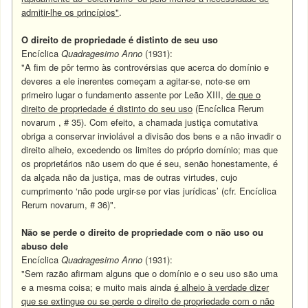
admitir-lhe os princípios"
.
O direito de propriedade é distinto de seu uso
Encíclica
Quadragesimo Anno
(1931):
"A fim de pôr termo às controvérsias que acerca do domínio e
deveres a ele inerentes começam a agitar-se, note-se em
primeiro lugar o fundamento assente por Leão XIII,
de que o
direito de propriedade é distinto do seu uso
(Encíclica Rerum
novarum , # 35). Com efeito, a chamada justiça comutativa
obriga a conservar inviolável a divisão dos bens e a não invadir o
direito alheio, excedendo os limites do próprio domínio; mas que
os proprietários não usem do que é seu, senão honestamente, é
da alçada não da justiça, mas de outras virtudes, cujo
cumprimento ‘não pode urgir-se por vias jurídicas’ (cfr. Encíclica
Rerum novarum, # 36)".
Não se perde o direito de propriedade com o não uso ou
abuso dele
Encíclica
Quadragesimo Anno
(1931):
"Sem razão afirmam alguns que o domínio e o seu uso são uma
e a mesma coisa; e muito mais ainda
é alheio à verdade dizer
que se extingue ou se perde o direito de propriedade com o não