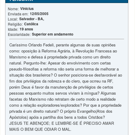
Vinicius
Nome:
12/05/2005
Enviada em:
Salvador - BA,
Local:
Católica
Religião:
19 anos
Idade:
Superior em andamento
Escolaridade:
Caríssimo Orlando Fedeli, perante algumas de suas opiniões
como: oposição à Reforma Agrária, à Revolução Francesa ao
Marxismo e defesa á propriedade privada como um direito
natural. Pergunto-lhe: Apesar do envolvimento com certas
pseudo-filosofias a reforma não seria uma forma de melhorar a
situação dos brasileiros? O senhor posiciona-se desfavorável ao
fim dos privilégios da nobreza e do clero, que ocrreu na RF,
porém Deus é favor da manutenção de privilégios de certos
pessoas enquanto muitos servos viviam à míngua? Algumas
facetas do Marxismo não retratam de certo modo a realidade
como a relação exploradores/explorados? Por que a propriedade
privada é um direito natural? O próprio Evangelho(Atos dos
Apóstolos) apóia a partilha dos bens a todos Cristãos?
JESUS TE ABENÇOE; E LEMBRE-SE É PRECISO AMAR
MAIS O BEM QUE ODIAR O MAL.