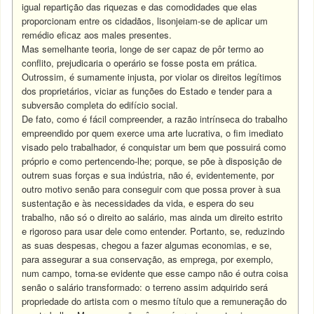
igual repartição das riquezas e das comodidades que elas
proporcionam entre os cidadãos, lisonjeiam-se de aplicar um
remédio eficaz aos males presentes.
Mas semelhante teoria, longe de ser capaz de pôr termo ao
conflito, prejudicaria o operário se fosse posta em prática.
Outrossim, é sumamente injusta, por violar os direitos legítimos
dos proprietários, viciar as funções do Estado e tender para a
subversão completa do edifício social.
De fato, como é fácil compreender, a razão intrínseca do trabalho
empreendido por quem exerce uma arte lucrativa, o fim imediato
visado pelo trabalhador, é conquistar um bem que possuirá como
próprio e como pertencendo-lhe; porque, se põe à disposição de
outrem suas forças e sua indústria, não é, evidentemente, por
outro motivo senão para conseguir com que possa prover à sua
sustentação e às necessidades da vida, e espera do seu
trabalho, não só o direito ao salário, mas ainda um direito estrito
e rigoroso para usar dele como entender. Portanto, se, reduzindo
as suas despesas, chegou a fazer algumas economias, e se,
para assegurar a sua conservação, as emprega, por exemplo,
num campo, torna-se evidente que esse campo não é outra coisa
senão o salário transformado: o terreno assim adquirido será
propriedade do artista com o mesmo título que a remuneração do