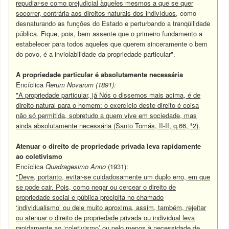
repudiar-se como prejudicial àqueles mesmos a que se quer
socorrer, contrária aos direitos naturais dos indivíduos
, como
desnaturando as funções do Estado e perturbando a tranqüilidade
pública. Fique, pois, bem assente que o primeiro fundamento a
estabelecer para todos aqueles que querem sinceramente o bem
do povo, é a inviolabilidade da propriedade particular".
A propriedade particular é absolutamente necessária
Encíclica
Rerum Novarum
(1891):
"A propriedade particular, já Nós o dissemos mais acima, é de
direito natural para o homem: o exercício deste direito é coisa
não só permitida, sobretudo a quem vive em sociedade, mas
ainda absolutamente necessária (Santo Tomás, II-II, q.66, ª2).
Atenuar o direito de propriedade privada leva rapidamente
ao coletivismo
Encíclica
Quadragesimo Anno
(1931):
"Deve, portanto, evitar-se cuidadosamente um duplo erro, em que
se pode cair. Pois, como negar ou cercear o direito de
propriedade social e pública precipita no chamado
‘individualismo’ ou dele muito aproxima, assim, também, rejeitar
ou atenuar o direito de propriedade privada ou individual leva
rapidamente ao ‘coletivismo’ ou pelo menos à necessidade de