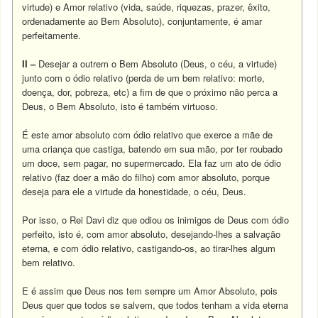
virtude) e Amor relativo (vida, saúde, riquezas, prazer, êxito,
ordenadamente ao Bem Absoluto), conjuntamente, é amar
perfeitamente.
II –
Desejar a outrem o Bem Absoluto (Deus, o céu, a virtude)
junto com o ódio relativo (perda de um bem relativo: morte,
doença, dor, pobreza, etc) a fim de que o próximo não perca a
Deus, o Bem Absoluto, isto é também virtuoso.
É este amor absoluto com ódio relativo que exerce a mãe de
uma criança que castiga, batendo em sua mão, por ter roubado
um doce, sem pagar, no supermercado. Ela faz um ato de ódio
relativo (faz doer a mão do filho) com amor absoluto, porque
deseja para ele a virtude da honestidade, o céu, Deus.
Por isso, o Rei Davi diz que odiou os inimigos de Deus com ódio
perfeito, isto é, com amor absoluto, desejando-lhes a salvação
eterna, e com ódio relativo, castigando-os, ao tirar-lhes algum
bem relativo.
E é assim que Deus nos tem sempre u
m Amor Absoluto, pois
Deus quer que todos se salvem, que todos tenham a vida eterna