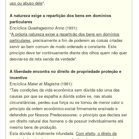
uso ou abuso dele
".
A natureza exige a repartição dos bens em domínios
particulares
Encíclica
Quadragesimo Anno
(1931):
"
A própria natureza exige a repartição dos bens em domínios
particulares
, precisamente a fim de poderem as coisas criadas
servir ao bem comum de modo ordenado e constante. Este
princípio deve ter continuamente diante dos olhos quem não quer
desviar-se da reta senda da verdade".
A liberdade encontra no direito de propriedade proteção e
incentivo
Encíclica
Mater et Magistra
(1961):
"Tais condições da vida econômica sem dúvida são uma das
causas por que se espalha a dúvida sobre se, nas atuais
circunstâncias, perdeu sua força ou se tornou de menor valor o
princípio da ordem econômico-social firmemente ensinado e
defendido por Nossos Predecessores: o princípio que declara ser
um direito natural dos homens o de possuir individualmente até
mesmo bens de produção.
Esta dúvida é totalmente infundada.
Com efeito, o direto da