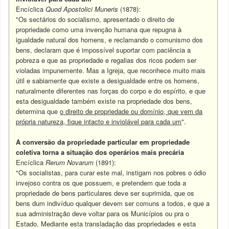
Encíclica
Quod Apostolici Muneris
(1878):
"Os sectários do socialismo, apresentado o direito de
propriedade como uma invenção humana que repugna à
igualdade natural dos homens, e reclamando o comunismo dos
bens, declaram que é impossível suportar com paciência a
pobreza e que as propriedade e regalias dos ricos podem ser
violadas impunemente. Mas a Igreja, que reconhece muito mais
útil e sabiamente que existe a desigualdade entre os homens,
naturalmente diferentes nas forças do corpo e do espírito, e que
esta desigualdade também existe na propriedade dos bens,
determina que
o direito de propriedade ou domínio, que vem da
própria natureza, fique intacto e inviolável para cada um
".
A conversão da propriedade particular em propriedade
coletiva torna a situação dos operários mais precária
Encíclica
Rerum Novarum
(1891):
"Os socialistas, para curar este mal, instigam nos pobres o ódio
invejoso contra os que possuem, e pretendem que toda a
propriedade de bens particulares deve ser suprimida, que os
bens dum indivíduo qualquer devem ser comuns a todos, e que a
sua administração deve voltar para os Municípios ou pra o
Estado. Mediante esta transladação das propriedades e esta