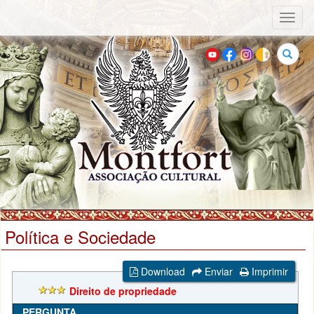
Toggl
naviga
Buscar
Política e Sociedade
Download
Enviar
Imprimir
Direito de propriedade
PERGUNTA