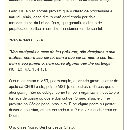
Leão XIII e São Tomás provam que o direito de propriedade é
natural. Aliás, esse direito está confirmado por dois
mandamentos da Lei de Deus, que garantiu o direito de
propriedade particular em dois mandamentos de sua lei:
"Não furtarás"
(7) e
"Não cobiçarás a casa de teu próximo; não desejarás a sua
mulher, nem o seu servo, nem a sua serva, nem o seu boi,
nem o seu jumento, nem coisa alguma que lhe pertença"
(10) (Ex. XX, 15 e 17).
O que faz então o MST, por exemplo, é pecado grave, apesar do
apoio da CNBB a ele, pois o MST [e os padres e Bispos que o
abençoam], não só cobiça, como também organiza a invasão e a
tomada de posse do que é dos outros. O que, aliás, é crime
previsto no Código penal brasileiro. E se algum padre ou pastor
o
o
disser o contrário, estará violando o 10.
e o 7.
mandamento de
Deus.
Ora, disse Nosso Senhor Jesus Cristo: