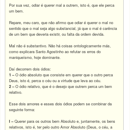
Por sua vez, odiar é querer mal a outrem, isto é, que ele perca
um bem.
Repare, meu caro, que não afirmo que odiar é querer o mal no
sentido que o mal seja algo substancial, já que o mal é carência
de um bem que deveria existir, ou falta da ordem devida.
Mal não é substantivo. Não há coisas ontologicamente más,
como explicara Santo Agostinho ao refutar os erros do
maniqueísmo, hoje dominante.
Daí decorrem dois ódios:
1 –
O ódio absoluto que consiste em querer que o outro perca
Deus, isto é, perca o céu ou a virtude que leva ao céu.
2 –
O ódio relativo, que é o desejo que outrem perca um bem
relativo.
Esse dois amores e esses dois ódios podem se combinar da
seguinte forma:
I –
Querer para os outros bem Absoluto e, juntamente, os bens
relativos, isto é, ter pelo outro Amor Absoluto (Deus, o céu, a