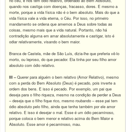
no céu, e nos tem ódio relativo, ordenado ao Bem Absoluto,
quando nos castiga com doenças, fracasso, dores. E mesmo a
morte, porque a vida física não é o bem absoluto. Mais do que a
vida física vale a vida eterna, o Céu. Por isso, no primeiro
mandamento se ordena que amemos a Deus sobre todas as
coisas, mesmo mais que a vida natural. Portanto, não há
contradição alguma em amar absolutamente e castigar, isto é
odiar relativamente, visando o bem maior.
Branca de Castela, mãe de São Luís, dizia-lhe que preferia vê-lo
morto, ou leproso, do que pecador. Ela tinha por seu filho amor
absoluto com ódio relativo.
III –
Querer para alguém o bem relativo (Amor Relativo), mesmo
com a perda do Bem Absoluto (Deus) é pecado, pois inverte a
ordem dos bens. E isso é pecado. Por exemplo, um pai que
deseja para o filho riqueza, mesmo na condição de perder a Deus
– deseja que o filho fique rico, mesmo roubando – esse pai tem
ódio absoluto pelo filho, ainda que tenha também por ele amor
relativo. E isso é desejar o mal. Esse é um ódio pecaminoso,
porque coloca o bem menor e relativo acima do Bem Maior e
Absoluto. Esse amor é pecaminoso, mau.