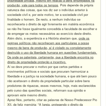
propriedade privada, mesmo em relação a bens empregados na
produção, vale para todos os tempos
. Pois depende da própria
natureza das coisas, que nos diz ser o indivíduo anterior à
sociedade civil e, por este motivo, ter a sociedade civil por
finalidade o homem. De resto, a nenhum indivíduo se
reconheceria o direito de agir livremente em matéria econômica
se não lhe fosse igualmente concedida a faculdade de escolher e
de empregar os meios necessários ao exercício deste direito.
Além disto, a experiência e a História atestam que,
onde os
regimes políticos não reconhecem aos particulares a posse
mesmo de bens de produção, aí é violado ou completamente
destruído o uso da liberdade humana em questões fundamentais.
De onde se patenteia, certamente, que a liberdade encontra no
direito de propriedade proteção e incentivo.
Aí se deve procurar o motivo por que certos partidos e
movimentos políticos e sociais que procuram harmonizar a
liberdade e a justiça na sociedade humana, e que até bem pouco
não aceitavam o direito da propriedade particular sobre bens
produtores de riquezas, esses mesmos, hoje, mais esclarecidos
pelo curso das questões sociais, reformam sua opinião e
aprovam este mesmo direito.
Apraz-Nos, portanto, citar as palavras de Nosso Predecessor Pio
XII, de feliz memória: "A Igreja, protegendo o direito da