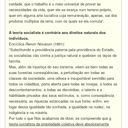
verdade, que o trabalho é o meio universal de prover às
necessidades da vida, quer ele se exerça num terreno próprio,
quer em alguma arte lucrativa cuja remuneração, apenas, sai dos
produtos múltiplos da terra, com os quais se ela comuta".
A teoria socialista é contrária aos direitos naturais dos
indivíduos.
Encíclica
Rerum Novarum
(1891):
"Substituindo a providência paterna pela providência do Estado,
os socialistas vão contra a justiça natural e quebram os laços da
família.
Mas, além da injustiça do seu sistema, vêem-se bem todas as
suas funestas conseqüências, a perturbação em todas as
classes da sociedade, uma odiosa e insuportável servidão para
todos os cidadãos, porta aberta para todas as invejas, a todos os
descontentamentos, a todas as discórdias; o talento e a
habilidade privados dos seus estímulos, e, como conseqüência
necessária, as riquezas estancadas na sua fonte; enfim, em
lugar dessa igualdade tão sonhada, a igualdade na nudez, na
indigência e na miséria.
Por tudo o que Nós acabamos de dizer, se compreende que
a
teoria socialista da propriedade coletiva deve absolutamente