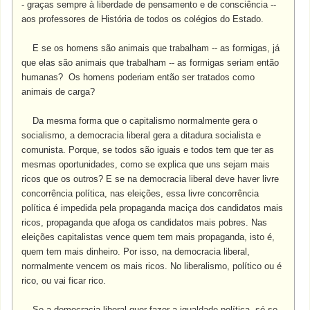
- graças sempre à liberdade de pens
a
mento e de consciência --
aos professores de História de todos os colégios do Estado.
E se os homens são animais que trabalham -- as formigas, já
que elas são animais que trabalham -- as formigas seriam então
humanas? Os homens poderiam então ser tratados como
animais de carga?
Da mesma forma que o capitalismo normalmente gera o
socialismo, a democracia liberal gera a ditadura socialista e
comunista. Porque, se todos são iguais e todos tem que ter as
mesmas oportunidades, como se explica que uns sejam mais
ricos que os outros? E se na democracia liberal deve haver livre
concorrência política, nas eleições, essa livre concorrência
política é impedida pela propaganda maciça dos candidatos mais
ricos, propaganda que afoga os candidatos mais pobres. Nas
eleições capitalistas vence quem tem mais propaganda, isto é,
quem tem mais dinheiro. Por isso, na democracia liberal,
normalmente vencem os mais ricos. No liberalismo, político ou é
rico, ou vai ficar rico.
Se a democracia liberal quer fazer a igualdade política, só se