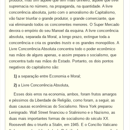
produtor, mas sim aquele que tem mais dinheiro, aquele que tiver
supremacia no número, na propaganda, na quantidade. A livre
concorrência absoluta, junto com o amoralismo do Capitalismo,
vão fazer triunfar o grande produtor, o grande comerciante, que
vai eliminando todos os concorrentes menores. O Super Mercado
devora o empório do seu Manoel da esquina. A livre concorrência
absoluta, separada da Moral, a longo prazo, extingue toda a
concorrência e cria os grandes
trusts
e os grandes monopólios. A
Livre Concorrência Absoluta concentra todo o poder econômico
nas mãos de alguns apenas, e assim prepara o socialismo, que
concentra tudo nas mãos do Estado. Portanto, os dois pontos
negativos do capitalismo são:
1)
a separação entre Economia e Moral;
2)
a Livre Concorrência Absoluta,
Esses dois erros na economia, ambos, foram frutos amargos
e péssimos da Liberdade de Religião, como foram, a seguir, as
duas causas econômicas do Socialismo. Nova York preparou
Leningrado. Wall Street financiou o Stalinismo e o Nazismo, as
duas mais importantes formas de socialismo do século XX.
Roosevelt deu o triunfo a Stalin, em 1945. E o Concílio Vaticano