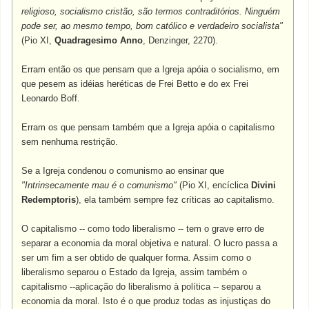
religioso, socialismo cristão, são termos contraditórios. Ninguém
pode ser, ao mesmo tempo, bom católico e verdadeiro socialista"
(Pio XI,
Quadragesimo Anno
, Denzinger, 2270).
Erram então os que pensam que a Igreja apóia o socialismo, em
que pesem as idéias heréticas de Frei Betto e do ex Frei
Leonardo Boff.
Erram os que pensam também que a Igreja apóia o capitalismo
sem nenhuma restrição.
Se a Igreja condenou o comunismo ao ensinar que
"Intrinsecamente mau é o comunismo"
(Pio XI, encíclica
Divini
Redemptoris
), ela também sempre fez críticas ao capitalismo.
O capitalismo -- como todo liberalismo -- tem o grave erro de
separar a economia da moral objetiva e natural. O lucro passa a
ser um fim a ser obtido de qualquer forma. Assim como o
liberalismo separou o Estado da Igreja, assim também o
capitalismo --aplicação do liberalismo à política -- separou a
economia da moral. Isto é o que produz todas as injustiças do