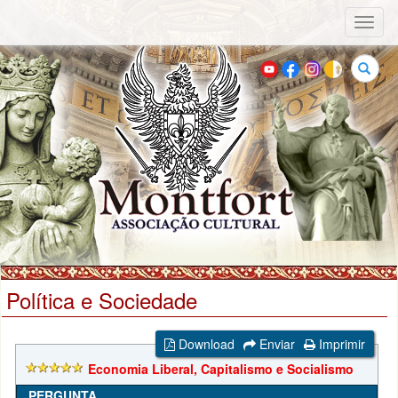
Toggl
naviga
Buscar
Política e Sociedade
Download
Enviar
Imprimir
Economia Liberal, Capitalismo e Socialismo
PERGUNTA