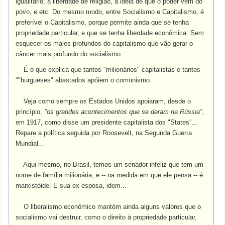
igualitário, a liberdade de religião, a idéia de que o poder vem do
povo, e etc. Do mesmo modo, entre Socialismo e Capitalismo, é
preferível o Capitalismo, porque permite ainda que se tenha
propriedade particular, e que se tenha liberdade econômica. Sem
esquecer os males profundos do capitalismo que vão gerar o
câncer mais profundo do socialismo.
É o que explica que tantos "milionários" capitalistas e tantos
""burgueses" abastados apóiem o comunismo.
Veja como sempre os Estados Unidos apoiaram, desde o
princípio,
"os grandes acontecimentos que se deram na Rússia",
em 1917, como disse um presidente capitalista dos "States"...
Repare a política seguida por Roosevelt, na Segunda Guerra
Mundial...
Aqui mesmo, no Brasil, temos um senador infeliz que tem um
nome de família milionária, e -- na medida em que ele pensa -- é
marxistóide. E sua ex esposa, idem...
O liberalismo econômico mantém ainda alguns valores que o
socialismo vai destruir, como o direito à propriedade particular,