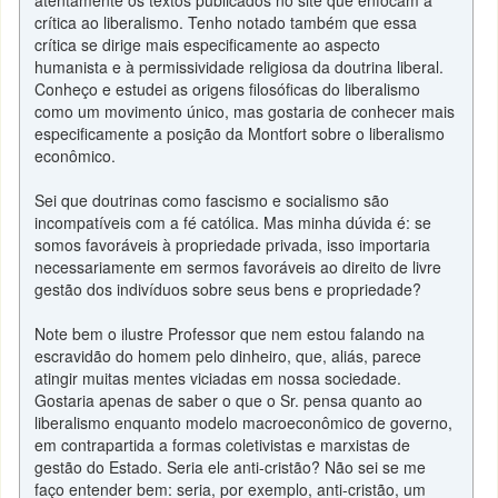
atentamente os textos publicados no site que enfocam a
crítica ao liberalismo. Tenho notado também que essa
crítica se dirige mais especificamente ao aspecto
humanista e à permissividade religiosa da doutrina liberal.
Conheço e estudei as origens filosóficas do liberalismo
como um movimento único, mas gostaria de conhecer mais
especificamente a posição da Montfort sobre o liberalismo
econômico.
Sei que doutrinas como fascismo e socialismo são
incompatíveis com a fé católica. Mas minha dúvida é: se
somos favoráveis à propriedade privada, isso importaria
necessariamente em sermos favoráveis ao direito de livre
gestão dos indivíduos sobre seus bens e propriedade?
Note bem o ilustre Professor que nem estou falando na
escravidão do homem pelo dinheiro, que, aliás, parece
atingir muitas mentes viciadas em nossa sociedade.
Gostaria apenas de saber o que o Sr. pensa quanto ao
liberalismo enquanto modelo macroeconômico de governo,
em contrapartida a formas coletivistas e marxistas de
gestão do Estado. Seria ele anti-cristão? Não sei se me
faço entender bem: seria, por exemplo, anti-cristão, um