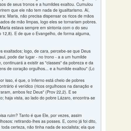
os de seus tronos e a humildes exaltou. Cumulou
rirem que ele não tem nada de igualitarismo. Aí,
ra: Maria, não precisa dispensar os ricos de mãos
sados de mão limpas, logo eles se tornariam pobres.
de Maria estava sempre em sintonia com o do seu
Jo 12,8). E de que o Evangelho, de forma alguma,
s exaltados; logo, de cara, percebe-se que Deus
ul, pode dar lugar - no trono - a a um humilde
 continuará a existir as "classes" da pobreza e da
ns de coração orgulhos... e a humilde exaltou" (Lc
r isso, é que, o Inferno está cheio de pobres
ntrário é verídico (ricos orgulhosos na danação e
traram, ambos fez Deus" (Prov 22,2). E se
o; haja vista, ao lado do pobre Lázaro, encontra-se
isa ruim? Tanto é que Ele, por vezes, assim
sos: retirando-lhes as posses. E, como já foi dito,
oda certeza, não tinha nada de socialista; ela que