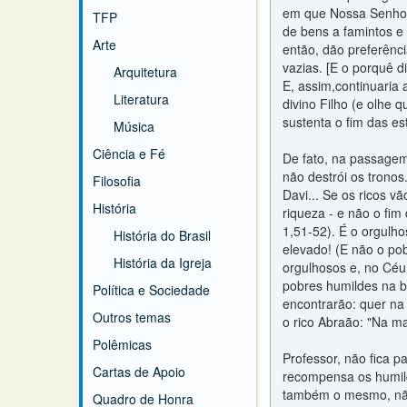
em que Nossa Senhor
TFP
de bens a famintos e 
Arte
então, dão preferênc
vazias. [E o porquê d
Arquitetura
E, assim,continuaria 
Literatura
divino Filho (e olhe
sustenta o fim das est
Música
Ciência e Fé
De fato, na passagem
não destrói os tronos
Filosofia
Davi... Se os ricos v
História
riqueza - e não o fim
1,51-52). É o orgulh
História do Brasil
elevado! (E não o pob
História da Igreja
orgulhosos e, no Céu
pobres humildes na bê
Política e Sociedade
encontrarão: quer na 
Outros temas
o rico Abraão: "Na m
Polêmicas
Professor, não fica 
Cartas de Apoio
recompensa os humild
também o mesmo, não 
Quadro de Honra