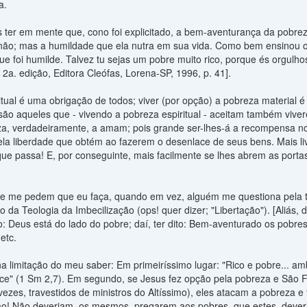
a.
 ter em mente que, cono foi explicitado, a bem-aventurança da pobre
não; mas a humildade que ela nutra em sua vida. Como bem ensinou o 
ue foi humilde. Talvez tu sejas um pobre muito rico, porque és orgulh
2a. edição, Editora Cleófas, Lorena-SP, 1996, p. 41].
itual é uma obrigação de todos; viver (por opção) a pobreza material 
s são aqueles que - vivendo a pobreza espiritual - aceitam também viv
a, verdadeiramente, a amam; pois grande ser-lhes-á a recompensa n
a liberdade que obtém ao fazerem o desenlace de seus bens. Mais li
e passa! E, por conseguinte, mais facilmente se lhes abrem as portas c
ue me pedem que eu faça, quando em vez, alguém me questiona pela ta
o da Teologia da Imbecilização (ops! quer dizer; "Libertação"). [Aliás, d
po: Deus está do lado do pobre; daí, ter dito: Bem-aventurado os pobr
etc.
a limitação do meu saber: Em primeiríssimo lugar: "Rico e pobre... am
e" (1 Sm 2,7). Em segundo, se Jesus fez opção pela pobreza e São Fr
 vezes, travestidos de ministros do Altíssimo), eles atacam a pobreza e 
ão! Não deveriam, os mesmos, pregarem aos pobres, que estes, deveria