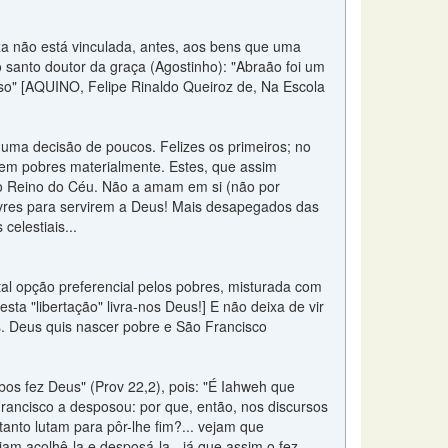
za não está vinculada, antes, aos bens que uma
santo doutor da graça (Agostinho): "Abraão foi um
oso" [AQUINO, Felipe Rinaldo Queiroz de, Na Escola
é uma decisão de poucos. Felizes os primeiros; no
erem pobres materialmente. Estes, que assim
o Reino do Céu. Não a amam em si (não por
vres para servirem a Deus! Mais desapegados das
elestiais...
l opção preferencial pelos pobres, misturada com
esta "libertação" livra-nos Deus!] E não deixa de vir
es. Deus quis nascer pobre e São Francisco
bos fez Deus" (Prov 22,2), pois: "É Iahweh que
ancisco a desposou: por que, então, nos discursos
tanto lutam para pôr-lhe fim?... vejam que
m acolhê-la e desposá-la - já que assim o fez