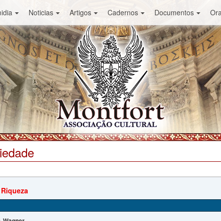
idia
Noticias
Artigos
Cadernos
Documentos
Or
ciedade
 Riqueza
Wagner
: