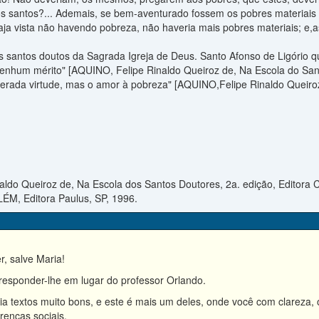
s santos?... Ademais, se bem-aventurado fossem os pobres materiais 
aja vista não havendo pobreza, não haveria mais pobres materiais; e
is santos doutos da Sagrada Igreja de Deus. Santo Afonso de Ligório
enhum mérito" [AQUINO, Felipe Rinaldo Queiroz de, Na Escola do Sant
erada virtude, mas o amor à pobreza" [AQUINO,Felipe Rinaldo Queiroz
aldo Queiroz de, Na Escola dos Santos Doutores, 2a. edição, Editora C
ÉM, Editora Paulus, SP, 1996.
, salve Maria!
responder-lhe em lugar do professor Orlando.
a textos muito bons, e este é mais um deles, onde você com clareza, o
erenças sociais.