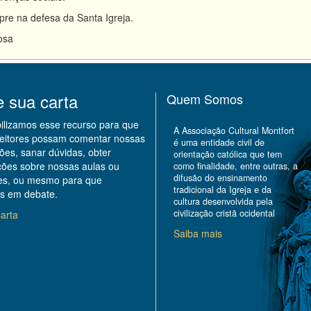
pre na defesa da Santa Igreja.
osa
e sua carta
Quem Somos
bilizamos esse recurso para que
A Associação Cultural Montfort
leitores possam comentar nossas
é uma entidade civil de
ões, sanar dúvidas, obter
orientação católica que tem
ções sobre nossas aulas ou
como finalidade, entre outras, a
difusão do ensinamento
des, ou mesmo para que
tradicional da Igreja e da
s em debate.
cultura desenvolvida pela
civilização cristã ocidental
arta
Saiba mais