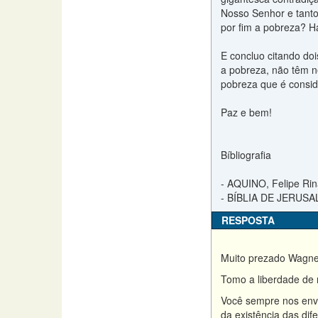
Nosso Senhor e tanto
por fim a pobreza? H
E concluo citando do
a pobreza, não têm n
pobreza que é consid
Paz e bem!
Bíbliografia
- AQUINO, Felipe Rin
- BÍBLIA DE JERUSAL
RESPOSTA
Muito prezado Wagner
Tomo a liberdade de 
Você sempre nos envi
da existência das dif