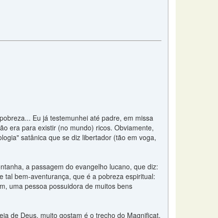
obreza... Eu já testemunhei até padre, em missa
ão era para existir (no mundo) ricos. Obviamente,
gia" satânica que se diz libertador (tão em voga,
Montanha, a passagem do evangelho lucano, que diz:
 tal bem-aventurança, que é a pobreza espiritual:
bém, uma pessoa possuidora de muitos bens
reja de Deus, muito gostam é o trecho do Magnificat,