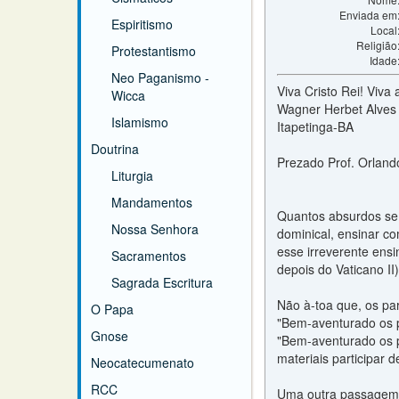
Enviada em
Espiritismo
Local
Religião
Protestantismo
Idade
Neo Paganismo -
Viva Cristo Rei! Viva
Wicca
Wagner Herbet Alves
Islamismo
Itapetinga-BA
Doutrina
Prezado Prof. Orland
Liturgia
Mandamentos
Quantos absurdos se 
Nossa Senhora
dominical, ensinar c
esse irreverente ens
Sacramentos
depois do Vaticano II)
Sagrada Escritura
Não à-toa que, os pa
O Papa
"Bem-aventurado os p
Gnose
"Bem-aventurado os p
materiais participar 
Neocatecumenato
RCC
Uma outra passagem bí