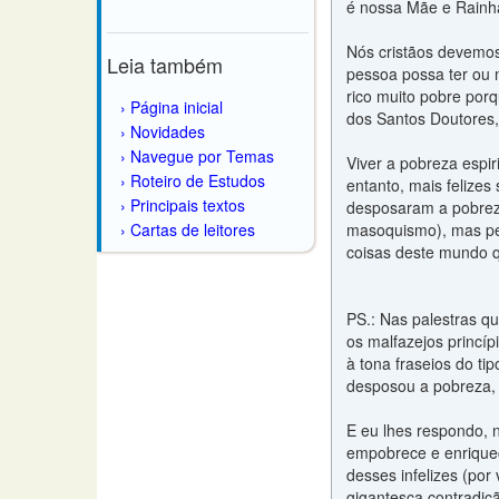
é nossa Mãe e Rainh
Nós cristãos devemos
Leia também
pessoa possa ter ou 
rico muito pobre porq
Página inicial
dos Santos Doutores, 
Novidades
Navegue por Temas
Viver a pobreza espir
Roteiro de Estudos
entanto, mais felize
Principais textos
desposaram a pobrez
Cartas de leitores
masoquismo), mas pel
coisas deste mundo qu
PS.: Nas palestras q
os malfazejos princípi
à tona fraseios do ti
desposou a pobreza, 
E eu lhes respondo, n
empobrece e enriquec
desses infelizes (por
gigantesca contradiç