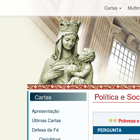
Cartas
Multim
Política e So
Cartas
Apresentação
Últimas Cartas
Pobreza e
Defesa da Fé
PERGUNTA
Cismáticos
Nome