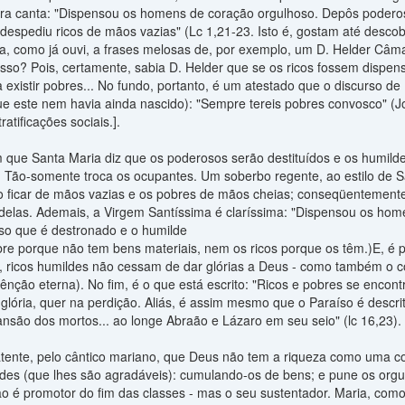
a canta: "Dispensou os homens de coração orgulhoso. Depôs poderos
despediu ricos de mãos vazias" (Lc 1,21-23. Isto é, gostam até descob
ia, como já ouvi, a frases melosas de, por exemplo, um D. Helder Câma
isso? Pois, certamente, sabia D. Helder que se os ricos fossem dispen
a existir pobres... No fundo, portanto, é um atestado que o discurso 
 que este nem havia ainda nascido): "Sempre tereis pobres convosco" (
ratificações sociais.].
 que Santa Maria diz que os poderosos serão destituídos e os humilde
. Tão-somente troca os ocupantes. Um soberbo regente, ao estilo de Sa
ão ficar de mãos vazias e os pobres de mãos cheias; conseqüentemente,
 delas. Ademais, a Virgem Santíssima é claríssima: "Dispensou os home
oso que é destronado e o humilde
re porque não tem bens materiais, nem os ricos porque os têm.)E, é po
, ricos humildes não cessam de dar glórias a Deus - como também o co
nção eterna). No fim, é o que está escrito: "Ricos e pobres se encon
glória, quer na perdição. Aliás, é assim mesmo que o Paraíso é descrit
ansão dos mortos... ao longe Abraão e Lázaro em seu seio" (lc 16,23).
patente, pelo cântico mariano, que Deus não tem a riqueza como uma co
es (que lhes são agradáveis): cumulando-os de bens; e pune os orgulho
é promotor do fim das classes - mas o seu sustentador. Maria, como t