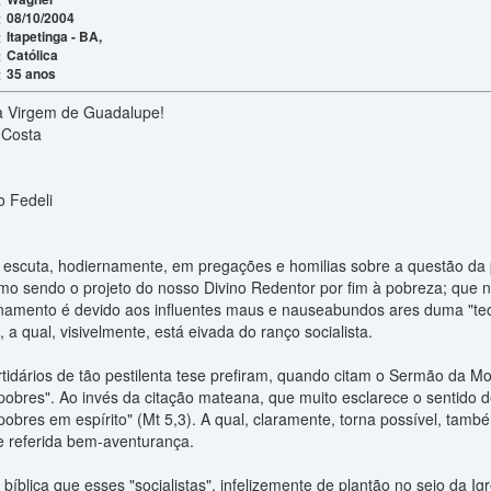
08/10/2004
:
Itapetinga - BA,
:
Católica
:
35 anos
:
 a Virgem de Guadalupe!
 Costa
o Fedeli
escuta, hodiernamente, em pregações e homilias sobre a questão da p
omo sendo o projeto do nosso Divino Redentor por fim à pobreza; que n
inamento é devido aos influentes maus e nauseabundos ares duma "teolo
, a qual, visivelmente, está eivada do ranço socialista.
rtidários de tão pestilenta tese prefiram, quando citam o Sermão da 
obres". Ao invés da citação mateana, que muito esclarece o sentido de
obres em espírito" (Mt 5,3). A qual, claramente, torna possível, tam
de referida bem-aventurança.
blica que esses "socialistas", infelizemente de plantão no seio da Ig