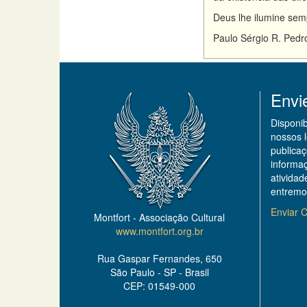
Deus lhe ilumine sem
Paulo Sérgio R. Pedr
Envi
Disponi
nossos 
publicaç
informa
ativida
entremo
Enviar C
Montfort - Associação Cultural
www.montfort.org.br
Rua Gaspar Fernandes, 650
São Paulo - SP - Brasil
CEP: 01549-000