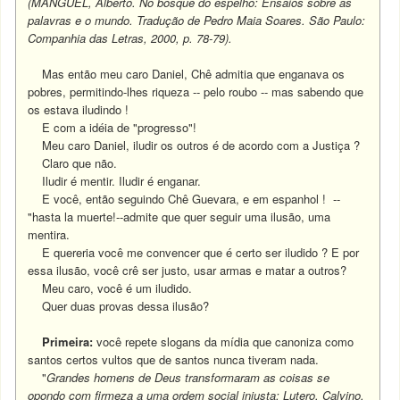
(MANGUEL, Alberto. No bosque do espelho: Ensaios sobre as
palavras e o mundo. Tradução de Pedro Maia Soares. São Paulo:
Companhia das Letras, 2000, p. 78-79).
Mas então meu caro Daniel, Chê admitia que enganava os
pobres, permitindo-lhes riqueza -- pelo roubo -- mas sabendo que
os estava iludindo !
E com a idéia de "progresso"!
Meu caro Daniel, iludir os outros é de acordo com a Justiça ?
Claro que não.
Iludir é mentir. Iludir é enganar.
E você, então seguindo Chê Guevara, e em espanhol ! --
"hasta la muerte!--admite que quer seguir uma ilusão, uma
mentira.
E quereria você me convencer que é certo ser iludido ? E por
essa ilusão, você crê ser justo, usar armas e matar a outros?
Meu caro, você é um iludido.
Quer duas provas dessa ilusão?
Primeira:
você repete slogans da mídia que canoniza como
santos certos vultos que de santos nunca tiveram nada.
"
Grandes homens de Deus transformaram as coisas se
opondo com firmeza a uma ordem social injusta: Lutero, Calvino,