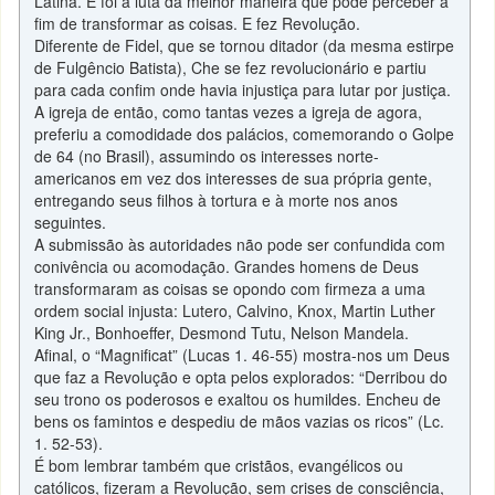
Latina. E foi à luta da melhor maneira que pôde perceber a
fim de transformar as coisas. E fez Revolução.
Diferente de Fidel, que se tornou ditador (da mesma estirpe
de Fulgêncio Batista), Che se fez revolucionário e partiu
para cada confim onde havia injustiça para lutar por justiça.
A igreja de então, como tantas vezes a igreja de agora,
preferiu a comodidade dos palácios, comemorando o Golpe
de 64 (no Brasil), assumindo os interesses norte-
americanos em vez dos interesses de sua própria gente,
entregando seus filhos à tortura e à morte nos anos
seguintes.
A submissão às autoridades não pode ser confundida com
conivência ou acomodação. Grandes homens de Deus
transformaram as coisas se opondo com firmeza a uma
ordem social injusta: Lutero, Calvino, Knox, Martin Luther
King Jr., Bonhoeffer, Desmond Tutu, Nelson Mandela.
Afinal, o “Magnificat” (Lucas 1. 46-55) mostra-nos um Deus
que faz a Revolução e opta pelos explorados: “Derribou do
seu trono os poderosos e exaltou os humildes. Encheu de
bens os famintos e despediu de mãos vazias os ricos” (Lc.
1. 52-53).
É bom lembrar também que cristãos, evangélicos ou
católicos, fizeram a Revolução, sem crises de consciência,