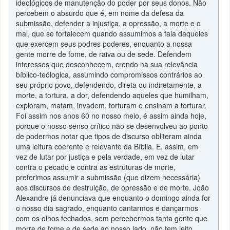
ideológicos de manutenção do poder por seus donos. Não
percebem o absurdo que é, em nome da defesa da
submissão, defender a injustiça, a opressão, a morte e o
mal, que se fortalecem quando assumimos a fala daqueles
que exercem seus podres poderes, enquanto a nossa
gente morre de fome, de raiva ou de sede. Defendem
interesses que desconhecem, crendo na sua relevância
bíblico-teólogica, assumindo compromissos contrários ao
seu próprio povo, defendendo, direta ou indiretamente, a
morte, a tortura, a dor, defendendo aqueles que humilham,
exploram, matam, invadem, torturam e ensinam a torturar.
Foi assim nos anos 60 no nosso meio, é assim ainda hoje,
porque o nosso senso crítico não se desenvolveu ao ponto
de podermos notar que tipos de discurso obliteram ainda
uma leitura coerente e relevante da Bíblia. E, assim, em
vez de lutar por justiça e pela verdade, em vez de lutar
contra o pecado e contra as estruturas de morte,
preferimos assumir a submissão (que dizem necessária)
aos discursos de destruição, de opressão e de morte. João
Alexandre já denunciava que enquanto o domingo ainda for
o nosso dia sagrado, enquanto cantarmos e dançarmos
com os olhos fechados, sem percebermos tanta gente que
morre de fome e de sede ao nosso lado, não tem jeito.