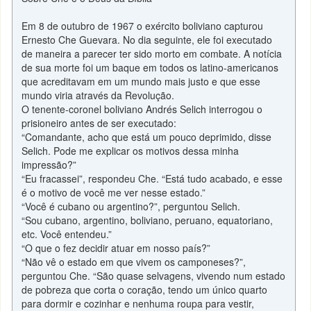
Em 8 de outubro de 1967 o exército boliviano capturou
Ernesto Che Guevara. No dia seguinte, ele foi executado
de maneira a parecer ter sido morto em combate. A notícia
de sua morte foi um baque em todos os latino-americanos
que acreditavam em um mundo mais justo e que esse
mundo viria através da Revolução.
O tenente-coronel boliviano Andrés Selich interrogou o
prisioneiro antes de ser executado:
“Comandante, acho que está um pouco deprimido, disse
Selich. Pode me explicar os motivos dessa minha
impressão?”
“Eu fracassei”, respondeu Che. “Está tudo acabado, e esse
é o motivo de você me ver nesse estado.”
“Você é cubano ou argentino?”, perguntou Selich.
“Sou cubano, argentino, boliviano, peruano, equatoriano,
etc. Você entendeu.”
“O que o fez decidir atuar em nosso país?”
“Não vê o estado em que vivem os camponeses?”,
perguntou Che. “São quase selvagens, vivendo num estado
de pobreza que corta o coração, tendo um único quarto
para dormir e cozinhar e nenhuma roupa para vestir,