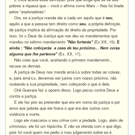
pobres a riqueza que -- você o afirma como Marx -- lhes foi tirada
pelos "
exploradores".
Ora, se a justiça manda dar a cada um aquilo que é
seu
,
aquilo a que a pessoa tem direito como
seu
, a própria definição
de justiça implica da afirmação do direito de propriedade. Por
isso, foi o Deus de Justiça que nos deu os mandamentos que
mandou no sétimo mandamento
"Não furtarás"
(Ex XX, 15)
. E
ainda :
"Não cobiçarás a casa de teu próximo... Nem coisa
alguma que lhe pertence"
(Ex. XX, 17).
Não creio que você, aceitando o primeiro mandamento ,
recuse os demais.
A justiça de Deus nos manda amá-Lo sobre todas as coisas,
e, para amá-Lo, devemos ser justos com nosso próximo, não
roubando a sua propriedade, nem cobiçando o que é dele.
Chê Guevara fez o oposto disso. Logo pecou contra Deus e
contra a justiça.
E ele fez pior ao pretender que era em nome da justiça e por
amor aos pobres que ele tirava o que era dos outros com
violência e morte.
Logo ele mascarou o seu crime com a piedade. Logo, além
de
criminoso, ele foi um hipócrita. E não se ofenda com o que digo,
pois foi você quem me pediu o meu julgamento sobre se é