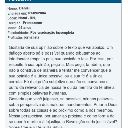
Daniel
Nome:
01/09/2004
Enviada em:
Natal - RN,
Local:
Protestante
Religião:
25 anos
Idade:
Pós-graduação incompleta
Escolaridade:
jornalista
Profissão:
Gostaria de sua opinião sobre o texto que vai abaixo. Um
diálogo aberto só é possível quando tributamos ao
interlocutor respeito pela sua posição e fala. Por isso, por
respeito à sua opinião, peço-a. Mas peço, também, que
não a construa de maneira a tentar me convencer que a
sua opinião é a única possível ou a sua fé é a única
correta. Fé é algo tão subjetivo que não se convence o
outro da relevância de nossa fé ou da mentira da fé alheia
com simples palavras humanas.
Gostaria que você julgasse, se possível, minhas palavras
sob a perspectiva dos maiores mandamentos: Amar a Deus
sobre todas as coisas e ao próximo como a nós mesmos.
Nessa perspectiva, por amor ao próximo e como forma de
se opor à morte e à injustiça, a Revolução seria justificável?
Sobre Che e o Deus da Bíblia