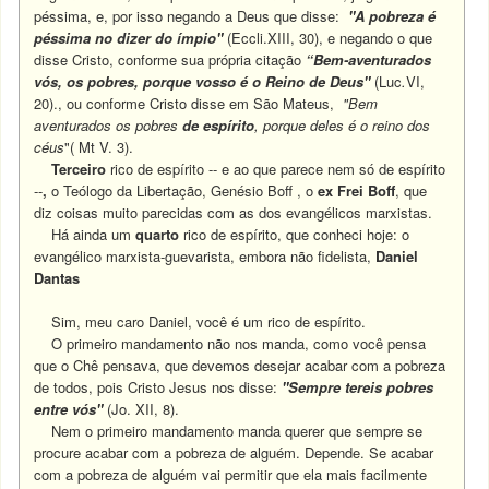
péssima, e, por isso negando a Deus que disse:
"A pobreza é
péssima no dizer do ímpio"
(Eccli.XIII, 30), e negando o que
disse Cristo, conforme sua própria citação
“Bem-aventurados
vós, os pobres, porque vosso é o Reino de Deus"
(Luc
.
VI,
20)., ou conforme Cristo disse em São Mateus,
"Bem
aventurados os pobres
de espírito
, porque deles é o reino dos
céus
"( Mt V. 3).
Terceiro
rico de espírito -- e ao que parece nem só de espírito
--
,
o Teólogo da Libertação, Genésio Boff , o
ex Frei Boff
, que
diz coisas muito parecidas com as dos evangélicos marxistas.
Há ainda um
quarto
rico de espírito, que conheci hoje: o
evangélico marxista-guevarista, embora não fidelista,
Daniel
Dantas
Sim, meu caro Daniel, você é um rico de espírito.
O primeiro mandamento não nos manda, como você pensa
que o Chê pensava, que devemos desejar acabar com a pobreza
de todos, pois Cristo Jesus nos disse:
"Sempre tereis pobres
entre
vós"
(Jo. XII, 8).
Nem o primeiro mandamento manda querer que sempre se
procure acabar com a pobreza de alguém. Depende. Se acabar
com a pobreza de alguém vai permitir que ela mais facilmente