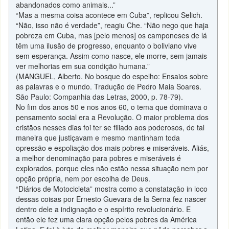
abandonados como animais...”
“Mas a mesma coisa acontece em Cuba”, replicou Selich.
“Não, isso não é verdade”, reagiu Che. “Não nego que haja
pobreza em Cuba, mas [pelo menos] os camponeses de lá
têm uma ilusão de progresso, enquanto o boliviano vive
sem esperança. Assim como nasce, ele morre, sem jamais
ver melhorias em sua condição humana.”
(MANGUEL, Alberto. No bosque do espelho: Ensaios sobre
as palavras e o mundo. Tradução de Pedro Maia Soares.
São Paulo: Companhia das Letras, 2000, p. 78-79).
No fim dos anos 50 e nos anos 60, o tema que dominava o
pensamento social era a Revolução. O maior problema dos
cristãos nesses dias foi ter se filiado aos poderosos, de tal
maneira que justiçavam e mesmo mantinham toda
opressão e espoliação dos mais pobres e miseráveis. Aliás,
a melhor denominação para pobres e miseráveis é
explorados, porque eles não estão nessa situação nem por
opção própria, nem por escolha de Deus.
“Diários de Motocicleta” mostra como a constatação in loco
dessas coisas por Ernesto Guevara de la Serna fez nascer
dentro dele a indignação e o espírito revolucionário. E
então ele fez uma clara opção pelos pobres da América