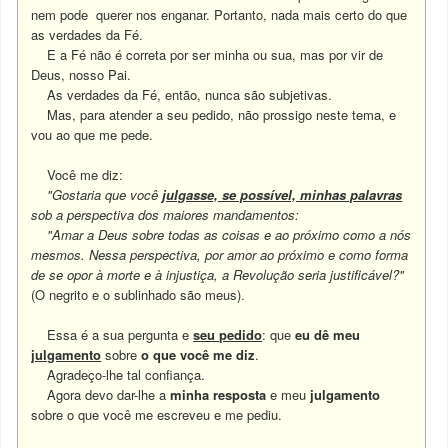
nem pode querer nos enganar. Portanto, nada mais certo do que
as verdades da Fé.
E a Fé não é correta por ser minha ou sua, mas por vir de
Deus, nosso Pai.
As verdades da Fé, então, nunca são subjetivas.
Mas, para atender a seu pedido, não prossigo neste tema, e
vou ao que me pede.
Você me diz:
"Gostaria que você
julgasse, se possível, minhas palavras
sob a perspectiva dos maiores mandamentos:
"Amar a Deus sobre todas as coisas e ao próximo como a nós
mesmos. Nessa perspectiva, por amor ao próximo e como forma
de se opor à morte e à injustiça, a Revolução seria justificável?"
(O negrito e o sublinhado são meus).
Essa é a sua pergunta
e
seu pedido
: que
eu dê meu
julgamento
sobre
o que você me diz
.
Agradeço-lhe tal confiança.
Agora devo dar-lhe a
minha
resposta
e meu
julgamento
sobre o que você me escreveu e me pediu.