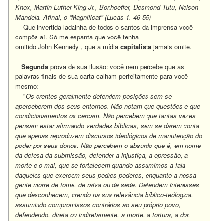
Knox, Martin Luther King Jr., Bonhoeffer, Desmond Tutu, Nelson
Mandela. Afinal, o “Magnificat” (Lucas 1. 46-55)
Que invertida ladainha de todos o santos da imprensa você
compôs aí. Só me espanta que você tenha
omitido John Kennedy , que a mídia
capitalista
jamais omite.
Segunda
prova de sua ilusão: você nem percebe que as
palavras finais de sua carta calham perfeitamente para você
mesmo:
"
Os crentes geralmente defendem posições sem se
aperceberem dos seus entornos. Não notam que questões e que
condicionamentos os cercam. Não percebem que tantas vezes
pensam estar afirmando verdades bíblicas, sem se darem conta
que apenas reproduzem discursos ideológicos de manutenção do
poder por seus donos. Não percebem o absurdo que é, em nome
da defesa da submissão, defender a injustiça, a opressão, a
morte e o mal, que se fortalecem quando assumimos a fala
daqueles que exercem seus podres poderes, enquanto a nossa
gente morre de fome, de raiva ou de sede. Defendem interesses
que desconhecem, crendo na sua relevância bíblico-teólogica,
assumindo compromissos contrários ao seu próprio povo,
defendendo, direta ou indiretamente, a morte, a tortura, a dor,