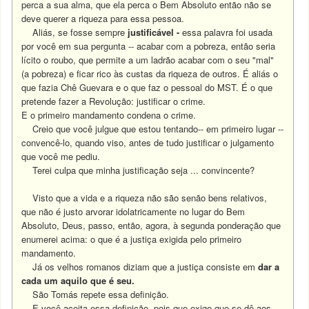
perca a sua alma, que ela perca o Bem Absoluto então não se
deve querer a riqueza para essa pessoa.
Aliás, se fosse sempre
justificável -
essa palavra foi usada
por você em sua pergunta -- acabar com a pobreza, então seria
lícito o roubo, que permite a um ladrão acabar com o seu "mal"
(a pobreza) e ficar rico às custas da riqueza de outros. É aliás o
que fazia Chê Guevara e o que faz o pessoal do MST. É o que
pretende fazer a Revolução: justificar o crime.
E o primeiro mandamento condena o crime.
Creio que você julgue que estou tentando-- em primeiro lugar --
convencê-lo, quando viso, antes de tudo justificar o julgamento
que você me pediu.
Terei culpa que minha justificação seja ... convincente?
Visto que a vida e a riqueza não são senão bens relativos,
que não é justo arvorar idolatricamente no lugar do Bem
Absoluto, Deus, passo, então, agora, à segunda ponderação que
enumerei acima: o que é a justiça exigida pelo primeiro
mandamento.
Já os velhos romanos diziam que a justiça consiste em
dar a
cada um aquilo que é seu.
São Tomás repete essa definição.
E você aceita essa definição, pois que exige que se dê aos