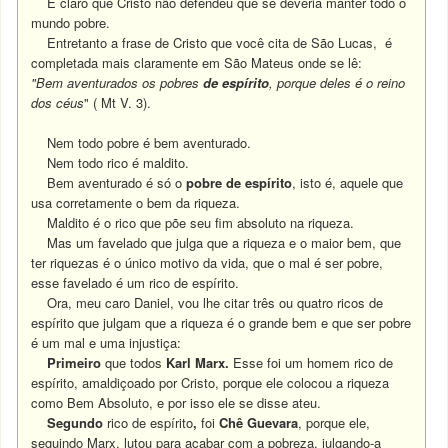
É claro que Cristo não defendeu que se deveria manter todo o
mundo pobre.
Entretanto a frase de Cristo que você cita de São Lucas, é
completada mais claramente em São Mateus onde se lê:
"Bem aventurados os pobres
de espírito
, porque deles é o reino
dos céus
" ( Mt V. 3).
Nem todo pobre é bem aventurado.
Nem todo rico é maldito.
Bem aventurado é só o
pobre de espírito
, isto é, aquele que
usa corretamente o bem da riqueza.
Maldito é o rico que põe seu fim absoluto na riqueza.
Mas um favelado que julga que a riqueza e o maior bem, que
ter riquezas é o único motivo da vida, que o mal é ser pobre,
esse favelado é um rico de espírito.
Ora, meu caro Daniel, vou lhe citar três ou quatro ricos de
espírito que julgam que a riqueza é o grande bem e que ser pobre
é um mal e uma injustiça:
Primeiro
que todos
Karl Marx.
Esse foi um homem rico de
espírito, amaldiçoado por Cristo, porque ele colocou a riqueza
como Bem Absoluto, e por isso ele se disse ateu.
Segundo
rico de espírito
,
foi
Chê Guevara
, porque ele,
seguindo Marx, lutou para acabar com a pobreza, julgando-a