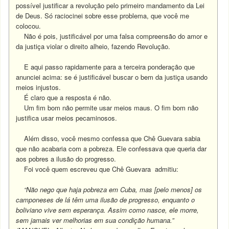
possível justificar a revolução pelo primeiro mandamento da Lei
de Deus. Só raciocinei sobre esse problema, que você me
colocou.
Não é pois, justificável por uma falsa compreensão do amor e
da justiça violar o direito alheio, fazendo Revolução.
E aqui passo rapidamente para a terceira ponderação que
anunciei acima: se é justificável buscar o bem da justiça usando
meios injustos.
É claro que a resposta é não.
Um fim bom não permite usar meios maus. O fim bom não
justifica usar meios pecaminosos.
Além disso, você mesmo confessa que Chê Guevara sabia
que não acabaria com a pobreza. Ele confessava que queria dar
aos pobres a ilusão do progresso.
Foi você quem escreveu que Chê Guevara admitiu:
“Não nego que haja pobreza em Cuba, mas [pelo menos] os
camponeses de lá têm uma ilusão de progresso, enquanto o
boliviano vive sem esperança. Assim como nasce, ele morre,
sem jamais ver melhorias em sua condição humana.”