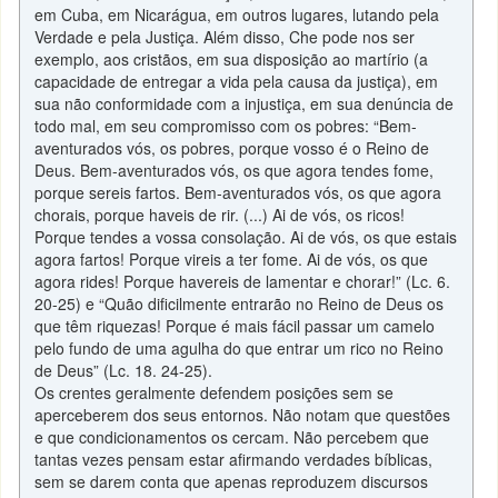
em Cuba, em Nicarágua, em outros lugares, lutando pela
Verdade e pela Justiça. Além disso, Che pode nos ser
exemplo, aos cristãos, em sua disposição ao martírio (a
capacidade de entregar a vida pela causa da justiça), em
sua não conformidade com a injustiça, em sua denúncia de
todo mal, em seu compromisso com os pobres: “Bem-
aventurados vós, os pobres, porque vosso é o Reino de
Deus. Bem-aventurados vós, os que agora tendes fome,
porque sereis fartos. Bem-aventurados vós, os que agora
chorais, porque haveis de rir. (...) Ai de vós, os ricos!
Porque tendes a vossa consolação. Ai de vós, os que estais
agora fartos! Porque vireis a ter fome. Ai de vós, os que
agora rides! Porque havereis de lamentar e chorar!” (Lc. 6.
20-25) e “Quão dificilmente entrarão no Reino de Deus os
que têm riquezas! Porque é mais fácil passar um camelo
pelo fundo de uma agulha do que entrar um rico no Reino
de Deus” (Lc. 18. 24-25).
Os crentes geralmente defendem posições sem se
aperceberem dos seus entornos. Não notam que questões
e que condicionamentos os cercam. Não percebem que
tantas vezes pensam estar afirmando verdades bíblicas,
sem se darem conta que apenas reproduzem discursos