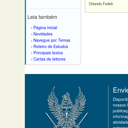
Orlando Fedeli.
Leia também
Página inicial
Novidades
Navegue por Temas
Roteiro de Estudos
Principais textos
Cartas de leitores
Envi
Disponi
nossos 
publicaç
informa
ativida
entremo