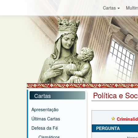
Cartas
Multim
Política e So
Cartas
Apresentação
Últimas Cartas
Criminali
Defesa da Fé
PERGUNTA
Cismáticos
Nome