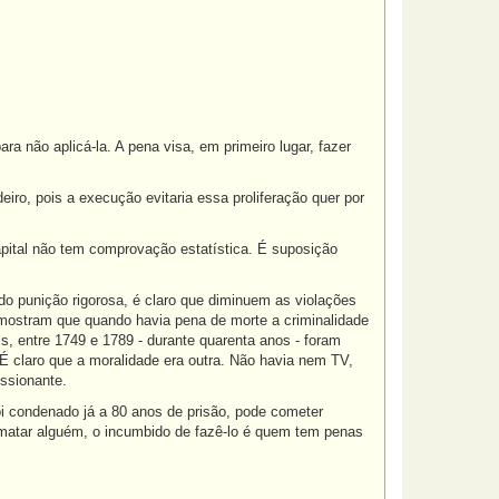
ra não aplicá-la. A pena visa, em primeiro lugar, fazer
o, pois a execução evitaria essa proliferação quer por
apital não tem comprovação estatística. É suposição
do punição rigorosa, é claro que diminuem as violações
 mostram que quando havia pena de morte a criminalidade
s, entre 1749 e 1789 - durante quarenta anos - foram
É claro que a moralidade era outra. Não havia nem TV,
ssionante.
oi condenado já a 80 anos de prisão, pode cometer
matar alguém, o incumbido de fazê-lo é quem tem penas