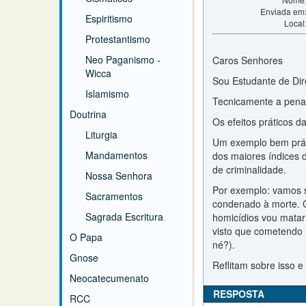
Enviada em
Espiritismo
Local
Protestantismo
Neo Paganismo -
Caros Senhores
Wicca
Sou Estudante de Dir
Islamismo
Tecnicamente a pena 
Doutrina
Os efeitos práticos d
Liturgia
Um exemplo bem prát
Mandamentos
dos maiores índices 
de criminalidade.
Nossa Senhora
Por exemplo: vamos s
Sacramentos
condenado à morte. C
Sagrada Escritura
homicídios vou matar 
visto que cometendo 
O Papa
né?).
Gnose
Reflitam sobre isso 
Neocatecumenato
RESPOSTA
RCC