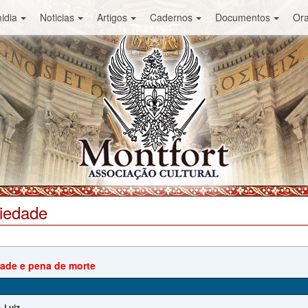
idia
Noticias
Artigos
Cadernos
Documentos
Or
ciedade
dade e pena de morte
Luiz
: