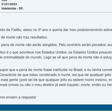
01/01/2004
:
Indaiatuba - SP,
:
eito da Faditu, estou no 3º ano e queria dar meu posicionamento sobr
de morte não traz resultados.
a pena de morte não serão atingidos. Pelo contrário serão piorados: a
ico é o que acontece nos Estados Unidos: os Estados Unidos possu
de criminalidade do mundo. Logo se vê que pena de morte não é soluçã
upor que a pena de morte fosse instítuída no Brasil, e eu tenha comet
onsciente de que estou condenado à morte, sei que de qualquer jeito
mais gente (pois sei de que qualquer jeito eu estarei morto mesmo, e
mais crimes ou não o meu destino já está traçado: morte, então eu ire
e me enviem a resposta!