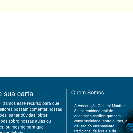
e sua carta
Quem Somos
bilizamos esse recurso para que
A Associação Cultural Montfort
leitores possam comentar nossas
é uma entidade civil de
ões, sanar dúvidas, obter
orientação católica que tem
ções sobre nossas aulas ou
como finalidade, entre outras, a
difusão do ensinamento
des, ou mesmo para que
tradicional da Igreja e da
s em debate.