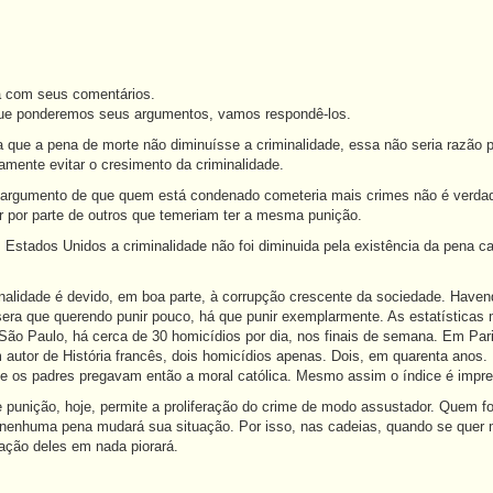
 com seus comentários.
e ponderemos seus argumentos, vamos respondê-los.
a que a pena de morte não diminuísse a criminalidade, essa não seria razão pa
amente evitar o cresimento da criminalidade.
argumento de que quem está condenado cometeria mais crimes não é verdadeir
er por parte de outros que temeriam ter a mesma punição.
Estados Unidos a criminalidade não foi diminuida pela existência da pena c
nalidade é devido, em boa parte, à corrupção crescente da sociedade. Haven
ssera que querendo punir pouco, há que punir exemplarmente. As estatísticas
São Paulo, há cerca de 30 homicídios por dia, nos finais de semana. Em Pari
autor de História francês, dois homicídios apenas. Dois, em quarenta anos. 
 e os padres pregavam então a moral católica. Mesmo assim o índice é impre
 punição, hoje, permite a proliferação do crime de modo assustador. Quem f
 nenhuma pena mudará sua situação. Por isso, nas cadeias, quando se quer 
uação deles em nada piorará.