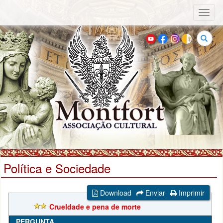
Toggl
naviga
Buscar
Política e Sociedade
Download
Enviar
Imprimir
Crueldade e pena de morte
PERGUNTA