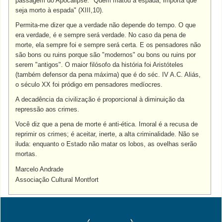
passagem do Apocalipse: "Quem matou à espada, importa que
seja morto à espada" (XIII,10).
Permita-me dizer que a verdade não depende do tempo. O que
era verdade, é e sempre será verdade. No caso da pena de
morte, ela sempre foi e sempre será certa. E os pensadores não
são bons ou ruins porque são "modernos" ou bons ou ruins por
serem "antigos". O maior filósofo da história foi Aristóteles
(também defensor da pena máxima) que é do séc. IV A.C. Aliás,
o século XX foi pródigo em pensadores medíocres.
A decadência da civilização é proporcional à diminuição da
repressão aos crimes.
Você diz que a pena de morte é anti-ética. Imoral é a recusa de
reprimir os crimes; é aceitar, inerte, a alta criminalidade. Não se
iluda: enquanto o Estado não matar os lobos, as ovelhas serão
mortas.
Marcelo Andrade
Associação Cultural Montfort