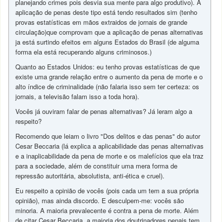
planejando crimes pois desvia sua mente para algo produtivo). A
aplicação de penas deste tipo está tendo resultados sim (tenho
provas estatísticas em mãos extraidos de jornais de grande
circulação)que comprovam que a aplicação de penas alternativas
ja está surtindo efeitos em alguns Estados do Brasil (de alguma
forma ela está recuperando alguns criminosos.)
Quanto ao Estados Unidos: eu tenho provas estatísticas de que
existe uma grande relação entre o aumento da pena de morte e o
alto índice de criminalidade (não falaria isso sem ter certeza: os
jornais, a televisão falam isso a toda hora).
Vocês já ouviram falar de penas alternativas? Já leram algo a
respeito?
Recomendo que leiam o livro "Dos delitos e das penas" do autor
Cesar Beccaria (lá explica a aplicabilidade das penas alternativas
e a inaplicabilidade da pena de morte e os malefícios que ela traz
para a sociedade, além de constituir uma mera forma de
repressão autoritária, absolutista, anti-ética e cruel).
Eu respeito a opinião de vocês (pois cada um tem a sua própria
opinião), mas ainda discordo. E desculpem-me: vocês são
minoria. A maioria prevalecente é contra a pena de morte. Além
de citar Cesar Beccaria, a maioria dos doutrinadores penais tem