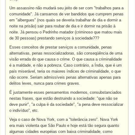
Um assassino não mudará seu jeito de ser com "trabalhos para a
comunidade". Já cansamos de ver bandidos que cumprem penas
em "albergues" (nos quais se deveria trabalhar de dia e dormir a
noite na prisão) sair para roubar de dia e ir dormir na prisão à
noite. Já pensou o Pedrinho matador (criminoso que matou mais
de 30 pessoas) prestando serviços à sociedade???
Esses conceitos de prestar serviços a comunidade, penas
alternativas, penas ressocializadoras, são conseqüência de uma
visão errada do que causa o crime. O que causa a criminalidade
é a maldade, e não a pobreza. Caso contrário, a Índia, que é um
país miserável, teria os maiores índices de criminalidade, o que
não ocorre. Seriam admissíveis penas alternativas apenas para
delitos leves, nunca para crimes graves.
É justamente esses pensamentos modernos, consubstanciados
nestas frases, que estão destruindo a sociedade: "que não se
deve punir", "a culpa é da sociedade", "a pena deve ressocializar
o indivíduo", etc.
Veja o caso de Nova York, com a "tolerância zero". Nova York
era mais violenta que São Paulo e hoje está tão segura quanto
algumas cidades européias com baixa criminalidade, como