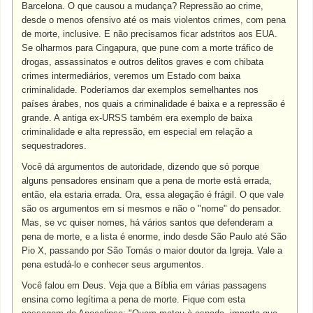
Barcelona. O que causou a mudança? Repressão ao crime,
desde o menos ofensivo até os mais violentos crimes, com pena
de morte, inclusive. E não precisamos ficar adstritos aos EUA.
Se olharmos para Cingapura, que pune com a morte tráfico de
drogas, assassinatos e outros delitos graves e com chibata
crimes intermediários, veremos um Estado com baixa
criminalidade. Poderíamos dar exemplos semelhantes nos
países árabes, nos quais a criminalidade é baixa e a repressão é
grande. A antiga ex-URSS também era exemplo de baixa
criminalidade e alta repressão, em especial em relação a
sequestradores.
Você dá argumentos de autoridade, dizendo que só porque
alguns pensadores ensinam que a pena de morte está errada,
então, ela estaria errada. Ora, essa alegação é frágil. O que vale
são os argumentos em si mesmos e não o "nome" do pensador.
Mas, se vc quiser nomes, há vários santos que defenderam a
pena de morte, e a lista é enorme, indo desde São Paulo até São
Pio X, passando por São Tomás o maior doutor da Igreja. Vale a
pena estudá-lo e conhecer seus argumentos.
Você falou em Deus. Veja que a Bíblia em várias passagens
ensina como legítima a pena de morte. Fique com esta