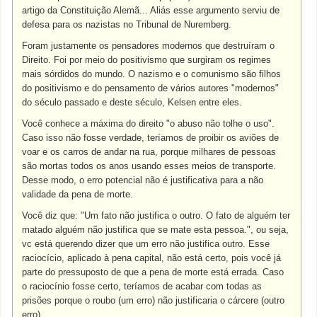
artigo da Constituição Alemã... Aliás esse argumento serviu de
defesa para os nazistas no Tribunal de Nuremberg.
Foram justamente os pensadores modernos que destruíram o
Direito. Foi por meio do positivismo que surgiram os regimes
mais sórdidos do mundo. O nazismo e o comunismo são filhos
do positivismo e do pensamento de vários autores "modernos"
do século passado e deste século, Kelsen entre eles.
Você conhece a máxima do direito "o abuso não tolhe o uso".
Caso isso não fosse verdade, teríamos de proibir os aviões de
voar e os carros de andar na rua, porque milhares de pessoas
são mortas todos os anos usando esses meios de transporte.
Desse modo, o erro potencial não é justificativa para a não
validade da pena de morte.
Você diz que: "Um fato não justifica o outro. O fato de alguém ter
matado alguém não justifica que se mate esta pessoa.", ou seja,
vc está querendo dizer que um erro não justifica outro. Esse
raciocício, aplicado à pena capital, não está certo, pois você já
parte do pressuposto de que a pena de morte está errada. Caso
o raciocínio fosse certo, teríamos de acabar com todas as
prisões porque o roubo (um erro) não justificaria o cárcere (outro
erro).