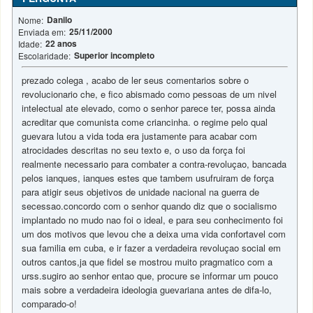
Danilo
Nome:
25/11/2000
Enviada em:
22 anos
Idade:
Superior incompleto
Escolaridade:
prezado colega , acabo de ler seus comentarios sobre o
revolucionario che, e fico abismado como pessoas de um nivel
intelectual ate elevado, como o senhor parece ter, possa ainda
acreditar que comunista come criancinha. o regime pelo qual
guevara lutou a vida toda era justamente para acabar com
atrocidades descritas no seu texto e, o uso da força foi
realmente necessario para combater a contra-revoluçao, bancada
pelos ianques, ianques estes que tambem usufruiram de força
para atigir seus objetivos de unidade nacional na guerra de
secessao.concordo com o senhor quando diz que o socialismo
implantado no mudo nao foi o ideal, e para seu conhecimento foi
um dos motivos que levou che a deixa uma vida confortavel com
sua familia em cuba, e ir fazer a verdadeira revoluçao social em
outros cantos,ja que fidel se mostrou muito pragmatico com a
urss.sugiro ao senhor entao que, procure se informar um pouco
mais sobre a verdadeira ideologia guevariana antes de difa-lo,
comparado-o!