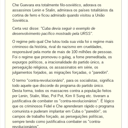
Che Guevara era totalmente filo-soviético, adorava os
assassinos Lenin e Stalin, admirava os países totalitários da
cortina de ferro e ficou admirado quando visitou a União
Soviética.
Certa vez disse:
"Cuba devia seguir o exemplo de
desenvolvimento pacífico mostrado pela URSS".
O regime pelo qual Che lutou toda sua vida foi o regime mais
criminoso da história, rival do nazismo em crueldades,
responsável pela morte de mais de 100 milhões de pessoas.
Foi o regime que promoveu o gulag, a fome premeditada, os
expurgos políticos, a irracionalidade do partido único, a
perseguição religiosa, os assassinatos em série, os
julgamentos forjados, as migrações forçadas, o "paredón".
O termo "contra-revolucionário", para os socialistas, significa
todo aquele que discorde do programa do partido único.
Desta forma, todos os massacres contra a população feitos
por Lenin, Stalin, Mao, Pol Pot, Kim Il Sung etc. tiveram a
justificativa de combater os "contra-revolucionários". É lógico
que os criminosos Fidel e Che aprenderam rápido o programa
comunista e puderam implantar em Cuba o "paredón", os
campos de trabalho forçado, as perseguições políticas,
sempre tendo como justificativa combater os "contra-
revolucionários".