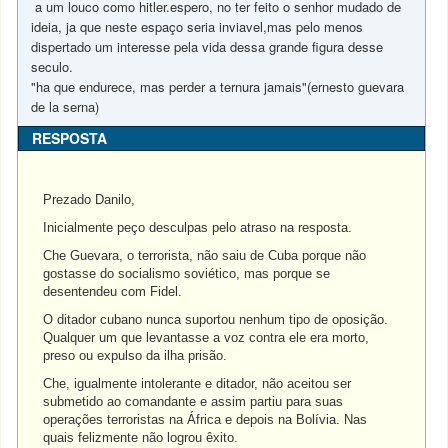
a um louco como hitler.espero, no ter feito o senhor mudado de
ideia, ja que neste espaço seria inviavel,mas pelo menos
dispertado um interesse pela vida dessa grande figura desse
seculo.
"ha que endurece, mas perder a ternura jamais"(ernesto guevara
de la serna)
RESPOSTA
Prezado Danilo,
Inicialmente peço desculpas pelo atraso na resposta.
Che Guevara, o terrorista, não saiu de Cuba porque não
gostasse do socialismo soviético, mas porque se
desentendeu com Fidel.
O ditador cubano nunca suportou nenhum tipo de oposição.
Qualquer um que levantasse a voz contra ele era morto,
preso ou expulso da ilha prisão.
Che, igualmente intolerante e ditador, não aceitou ser
submetido ao comandante e assim partiu para suas
operações terroristas na África e depois na Bolívia. Nas
quais felizmente não logrou êxito.